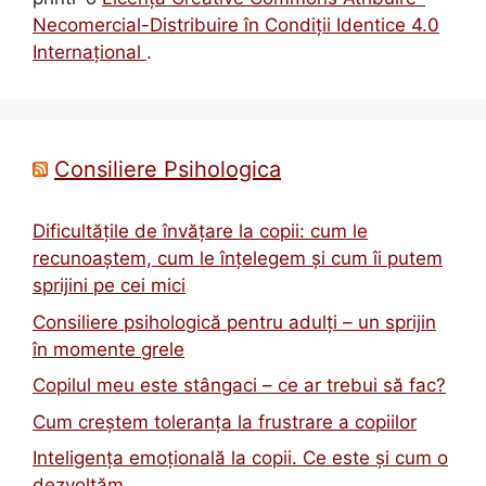
Necomercial-Distribuire în Condiţii Identice 4.0
Internațional
.
Consiliere Psihologica
Dificultățile de învățare la copii: cum le
recunoaștem, cum le înțelegem și cum îi putem
sprijini pe cei mici
Consiliere psihologică pentru adulți – un sprijin
în momente grele
Copilul meu este stângaci – ce ar trebui să fac?
Cum creștem toleranța la frustrare a copiilor
Inteligența emoțională la copii. Ce este și cum o
dezvoltăm