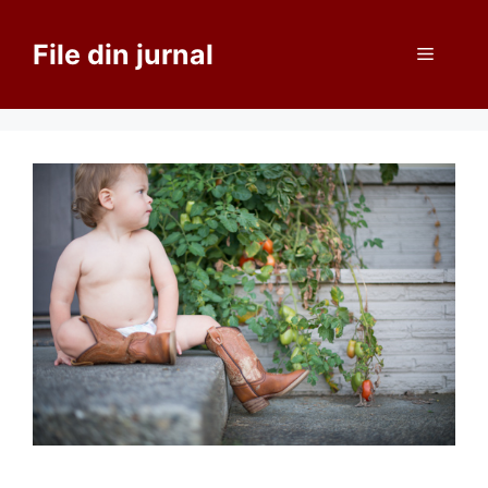
Sari
la
File din jurnal
Meniu
conținut