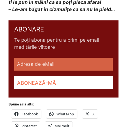
ti le pun in mâini ca sa poţi pleca afara!
– Le-am băgat in cizmuliţe ca sa nu le pield…
ABONARE
Te poți abona pentru a primi pe email
meditările viitoare
Spune și la alții:
Facebook
WhatsApp
X
Pinterest
Mai mult