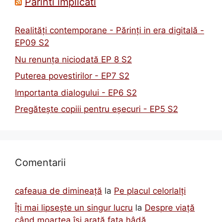
Parinti implicati
Realități contemporane - Părinți in era digitală -
EP09 S2
Nu renunța niciodată EP 8 S2
Puterea povestirilor - EP7 S2
Importanta dialogului - EP6 S2
Pregătește copiii pentru eșecuri - EP5 S2
Comentarii
cafeaua de dimineață
la
Pe placul celorlalți
Îți mai lipsește un singur lucru
la
Despre viață
când moartea își arată fața hâdă