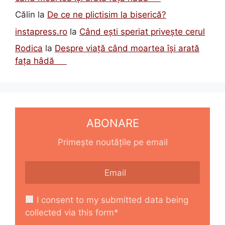
Călin
la
De ce ne plictisim la biserică?
instapress.ro
la
Când ești speriat privește cerul
Rodica
la
Despre viață când moartea își arată
fața hâdă
ABONARE
Primește noutățile pe email
I consent to my submitted data being
collected via this form*