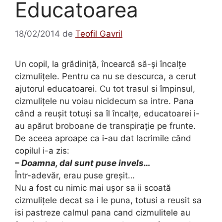
Educatoarea
18/02/2014
de
Teofil Gavril
Un copil, la grădiniţă, încearcă să-şi încalţe
cizmuliţele. Pentru ca nu se descurca, a cerut
ajutorul educatoarei. Cu tot trasul si împinsul,
cizmuliţele nu voiau nicidecum sa intre. Pana
când a reuşit totuşi sa îl încalţe, educatoarei i-
au apărut broboane de transpiraţie pe frunte.
De aceea aproape ca i-au dat lacrimile când
copilul i-a zis:
– Doamna, dal sunt puse invels…
Într-adevăr, erau puse greşit…
Nu a fost cu nimic mai uşor sa ii scoată
cizmuliţele decat sa i le puna, totusi a reusit sa
isi pastreze calmul pana cand cizmulitele au