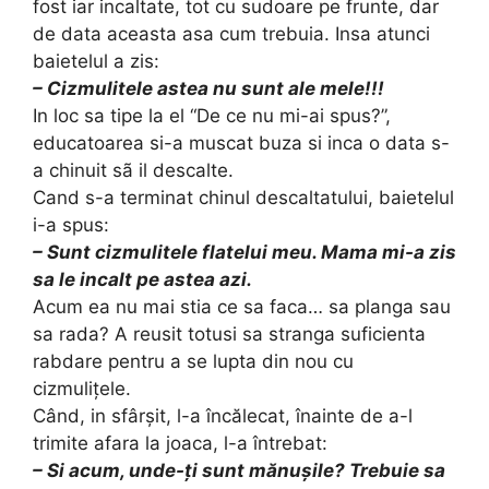
fost iar incaltate, tot cu sudoare pe frunte, dar
de data aceasta asa cum trebuia. Insa atunci
baietelul a zis:
– Cizmulitele astea nu sunt ale mele!!!
In loc sa tipe la el “De ce nu mi-ai spus?”,
educatoarea si-a muscat buza si inca o data s-
a chinuit sã il descalte.
Cand s-a terminat chinul descaltatului, baietelul
i-a spus:
– Sunt cizmulitele flatelui meu. Mama mi-a zis
sa le incalt pe astea azi.
Acum ea nu mai stia ce sa faca… sa planga sau
sa rada? A reusit totusi sa stranga suficienta
rabdare pentru a se lupta din nou cu
cizmuliţele.
Când, in sfârşit, l-a încălecat, înainte de a-l
trimite afara la joaca, l-a întrebat:
– Si acum, unde-ţi sunt mănuşile? Trebuie sa