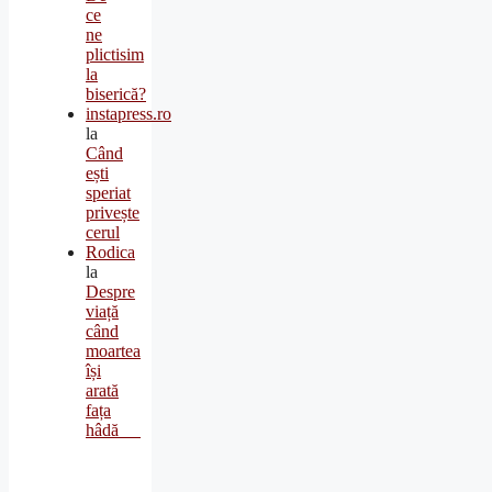
ce
ne
plictisim
la
biserică?
instapress.ro
la
Când
ești
speriat
privește
cerul
Rodica
la
Despre
viață
când
moartea
își
arată
fața
hâdă