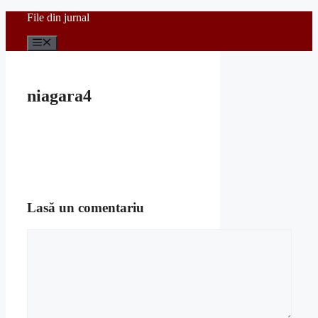
Sari
File din jurnal
la
conținut
Meniu
niagara4
Lasă un comentariu
Comentariu