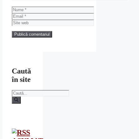
Nume
Email
Site
web
Caută
în site
Caută
după: