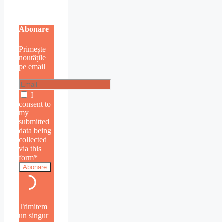
Abonare
Primește
noutățile
pe email
I
consent to
my
submitted
data being
collected
via this
form*
Trimitem
un singur