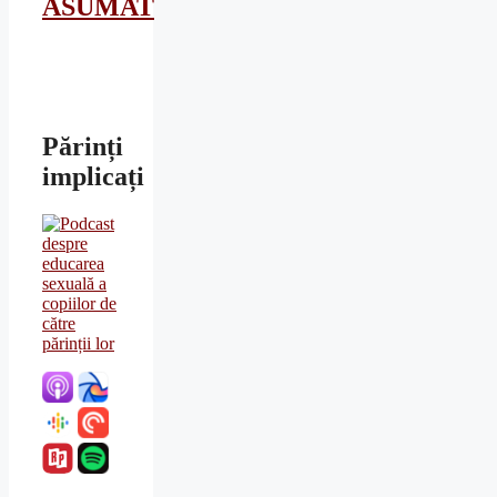
ASUMAT
Părinți
implicați