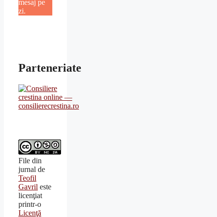
mesaj pe
zi.
Parteneriate
File din
jurnal
de
Teofil
Gavril
este
licenţiat
printr-o
Licenţă