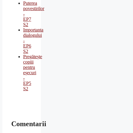
Puterea
povestirilor
-
EP7
S2
Importanta
dialogului
-
EP6
S2
Pregătește
copiii
pentru
eșecuri
-
EP5
S2
Comentarii