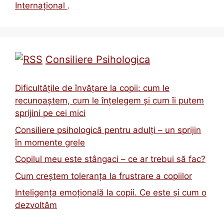
Internațional
.
Consiliere Psihologica
Dificultățile de învățare la copii: cum le
recunoaștem, cum le înțelegem și cum îi putem
sprijini pe cei mici
Consiliere psihologică pentru adulți – un sprijin
în momente grele
Copilul meu este stângaci – ce ar trebui să fac?
Cum creștem toleranța la frustrare a copiilor
Inteligența emoțională la copii. Ce este și cum o
dezvoltăm