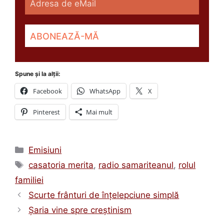
Spune și la alții:
Facebook
WhatsApp
X
Pinterest
Mai mult
Categorii
Emisiuni
Etichete
casatoria merita
,
radio samariteanul
,
rolul
familiei
Scurte frânturi de înţelepciune simplă
Şaria vine spre creştinism