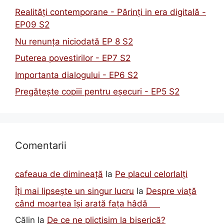
Realități contemporane - Părinți in era digitală -
EP09 S2
Nu renunța niciodată EP 8 S2
Puterea povestirilor - EP7 S2
Importanta dialogului - EP6 S2
Pregătește copiii pentru eșecuri - EP5 S2
Comentarii
cafeaua de dimineață
la
Pe placul celorlalți
Îți mai lipsește un singur lucru
la
Despre viață
când moartea își arată fața hâdă
Călin
la
De ce ne plictisim la biserică?