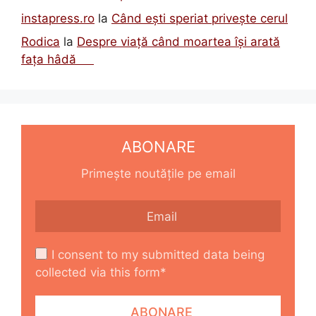
instapress.ro
la
Când ești speriat privește cerul
Rodica
la
Despre viață când moartea își arată
fața hâdă
ABONARE
Primește noutățile pe email
I consent to my submitted data being
collected via this form*