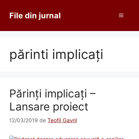
Sari
la
File din jurnal
Meniu
conținut
părinti implicați
Părinți implicați –
Lansare proiect
12/03/2019
de
Teofil Gavril