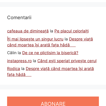
Comentarii
cafeaua de dimineață
la
Pe placul celorlalți
Îți mai lipsește un singur lucru
la
Despre viață
când moartea își arată fața hâdă
Călin
la
De ce ne plictisim la biserică?
instapress.ro
la
Când ești speriat privește cerul
Rodica
la
Despre viață când moartea își arată
fața hâdă
ABONARE