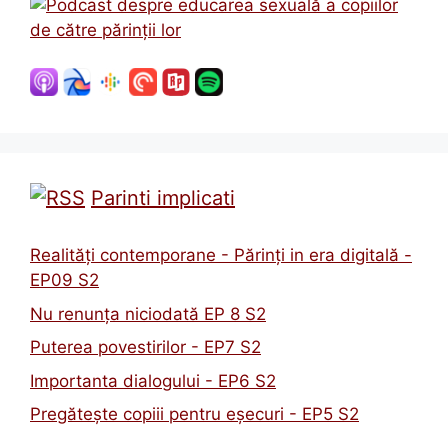
Parinti implicati
Realități contemporane - Părinți in era digitală -
EP09 S2
Nu renunța niciodată EP 8 S2
Puterea povestirilor - EP7 S2
Importanta dialogului - EP6 S2
Pregătește copiii pentru eșecuri - EP5 S2