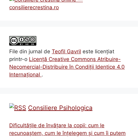
File din jurnal
de
Teofil Gavril
este licenţiat
printr-o
Licenţă Creative Commons Atribuire-
Necomercial-Distribuire în Condiţii Identice 4.0
Internațional
.
Consiliere Psihologica
Dificultățile de învățare la copii: cum le
recunoaștem, cum le înțelegem și cum îi putem