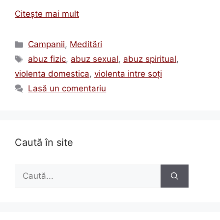
Citește mai mult
Categorii
Campanii
,
Meditări
Etichete
abuz fizic
,
abuz sexual
,
abuz spiritual
,
violenta domestica
,
violenta intre soţi
Lasă un comentariu
Caută în site
Caută
după: