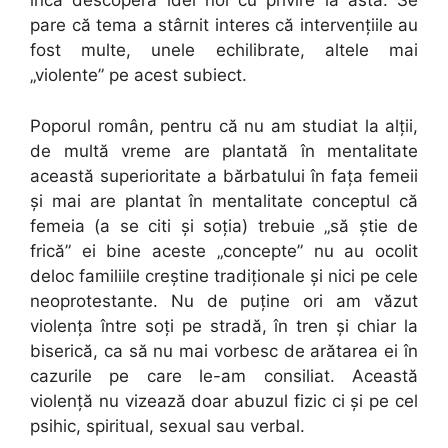
încă descoperă idei noi cu privire la asta. Se
pare că tema a stârnit interes că intervenţiile au
fost multe, unele echilibrate, altele mai
„violente” pe acest subiect.
Poporul român, pentru că nu am studiat la alţii,
de multă vreme are plantată în mentalitate
această superioritate a bărbatului în faţa femeii
şi mai are plantat în mentalitate conceptul că
femeia (a se citi şi soţia) trebuie „să ştie de
frică” ei bine aceste „concepte” nu au ocolit
deloc familiile creştine tradiţionale şi nici pe cele
neoprotestante. Nu de puţine ori am văzut
violenţa între soţi pe stradă, în tren şi chiar la
biserică, ca să nu mai vorbesc de arătarea ei în
cazurile pe care le-am consiliat. Această
violenţă nu vizează doar abuzul fizic ci şi pe cel
psihic, spiritual, sexual sau verbal.