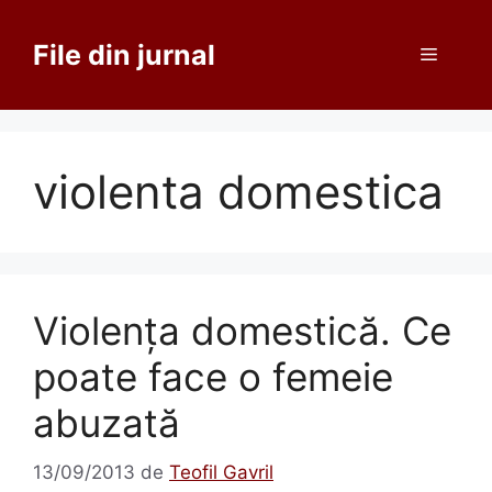
Sari
la
File din jurnal
Meniu
conținut
violenta domestica
Violenţa domestică. Ce
poate face o femeie
abuzată
13/09/2013
de
Teofil Gavril