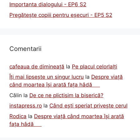
Importanta dialogului - EP6 S2
Pregătește copiii pentru eșecuri - EP5 S2
Comentarii
cafeaua de dimineață
la
Pe placul celorlalți
Îți mai lipsește un singur lucru
la
Despre viață
când moartea își arată fața hâdă
Călin
la
De ce ne plictisim la biserică?
instapress.ro
la
Când ești speriat privește cerul
Rodica
la
Despre viață când moartea își arată
fața hâdă