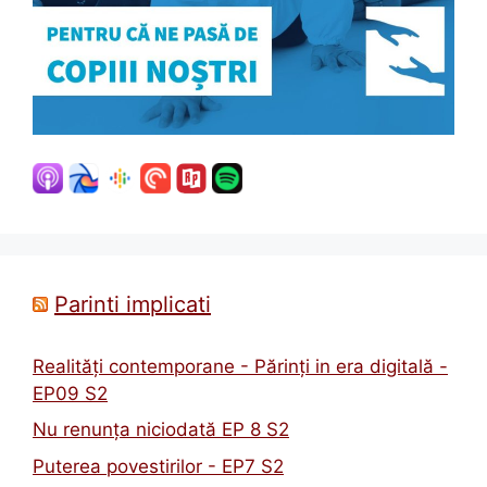
Parinti implicati
Realități contemporane - Părinți in era digitală -
EP09 S2
Nu renunța niciodată EP 8 S2
Puterea povestirilor - EP7 S2