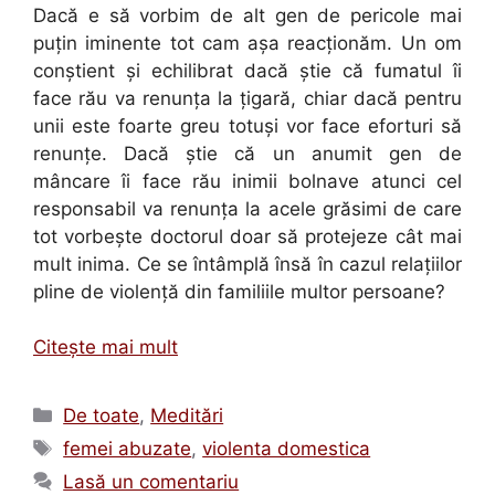
Dacă e să vorbim de alt gen de pericole mai
puţin iminente tot cam aşa reacţionăm. Un om
conştient şi echilibrat dacă ştie că fumatul îi
face rău va renunţa la ţigară, chiar dacă pentru
unii este foarte greu totuşi vor face eforturi să
renunţe. Dacă ştie că un anumit gen de
mâncare îi face rău inimii bolnave atunci cel
responsabil va renunţa la acele grăsimi de care
tot vorbeşte doctorul doar să protejeze cât mai
mult inima. Ce se întâmplă însă în cazul relaţiilor
pline de violenţă din familiile multor persoane?
Citește mai mult
Categorii
De toate
,
Meditări
Etichete
femei abuzate
,
violenta domestica
Lasă un comentariu