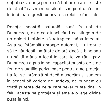
soţ abuziv dar şi pentru că habar nu au ce este
de făcut în asemenea situaţii sau pentru că sunt
îndoctrinate greşit cu privire la relaţiile familiale.
Reacţia noastră naturală, pusă în noi de
Dumnezeu, este ca atunci când ne atingem de
un obiect fierbinte să retragem mâna imediat.
Asta se întâmplă aproape automat, nu trebuie
să te gândeşti jumătate de oră dacă e bine sau
nu să ţii mâna n locul în care te va răni grav.
Dumnezeu a pus în noi capacitatea asta de a ne
feri de situaţiile periculoase pentru a ne proteja.
La fel se întâmplă şi dacă alunecăm şi suntem
în pericol să cădem de undeva, ne prindem cu
toată puterea de ceva care ne-ar putea ţine. În
felul acesta ne protejăm şi asta e o lege divină
pusă în noi.