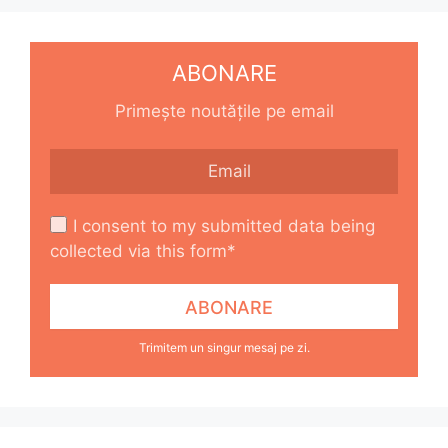
ABONARE
Primește noutățile pe email
I consent to my submitted data being
collected via this form*
Trimitem un singur mesaj pe zi.