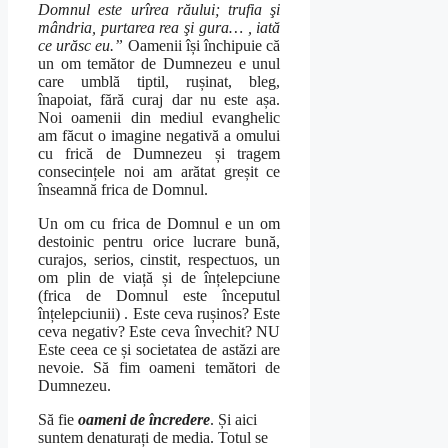
Domnul este urîrea răului; trufia şi
mândria, purtarea rea şi gura… , iată
ce urăsc eu.”
Oamenii își închipuie că
un om temător de Dumnezeu e unul
care umblă tiptil, rușinat, bleg,
înapoiat, fără curaj dar nu este așa.
Noi oamenii din mediul evanghelic
am făcut o imagine negativă a omului
cu frică de Dumnezeu și tragem
consecințele noi am arătat greșit ce
înseamnă frica de Domnul.
Un om cu frica de Domnul e un om
destoinic pentru orice lucrare bună,
curajos, serios, cinstit, respectuos, un
om plin de viață și de înțelepciune
(frica de Domnul este începutul
înțelepciunii) . Este ceva rușinos? Este
ceva negativ? Este ceva învechit? NU
Este ceea ce și societatea de astăzi are
nevoie. Să fim oameni temători de
Dumnezeu.
Să fie
oameni de încredere
. Și aici
suntem denaturați de media. Totul se