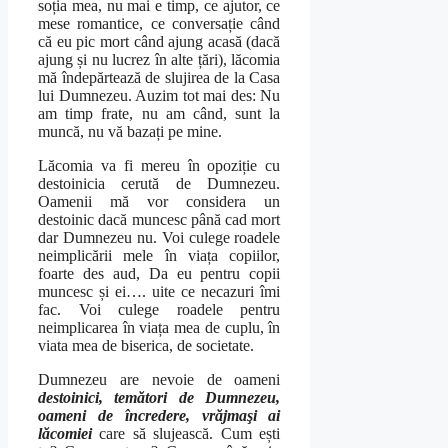
soția mea, nu mai e timp, ce ajutor, ce
mese romantice, ce conversație când
că eu pic mort când ajung acasă (dacă
ajung și nu lucrez în alte țări), lăcomia
mă îndepărtează de slujirea de la Casa
lui Dumnezeu. Auzim tot mai des: Nu
am timp frate, nu am când, sunt la
muncă, nu vă bazați pe mine.
Lăcomia va fi mereu în opoziție cu
destoinicia cerută de Dumnezeu.
Oamenii mă vor considera un
destoinic dacă muncesc până cad mort
dar Dumnezeu nu. Voi culege roadele
neimplicării mele în viața copiilor,
foarte des aud, Da eu pentru copii
muncesc și ei…. uite ce necazuri îmi
fac. Voi culege roadele pentru
neimplicarea în viața mea de cuplu, în
viata mea de biserica, de societate.
Dumnezeu are nevoie de oameni
destoinici, temători de Dumnezeu,
oameni de încredere, vrăjmaşi ai
lăcomiei
care să slujească. Cum ești