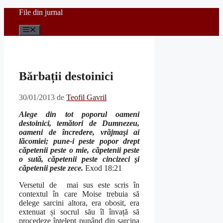
Sari
File din jurnal
la
conținut
Meniu
Bărbații destoinici
30/01/2013
de
Teofil Gavril
Alege din tot poporul oameni
destoinici, temători de Dumnezeu,
oameni de încredere, vrăjmaşi ai
lăcomiei; pune-i peste popor drept
căpetenii peste o mie, căpetenii peste
o sută, căpetenii peste cincizeci şi
căpetenii peste zece.
Exod 18:21
Versetul de mai sus este scris în
contextul în care Moise trebuia să
delege sarcini altora, era obosit, era
extenuat și socrul său îl învață să
procedeze înțelept punând din sarcina