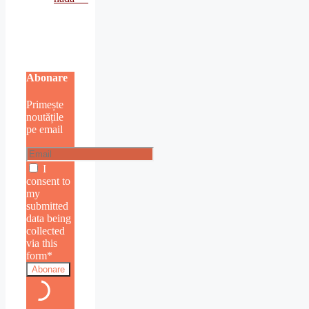
Abonare
Primește
noutățile
pe email
I
consent to
my
submitted
data being
collected
via this
form*