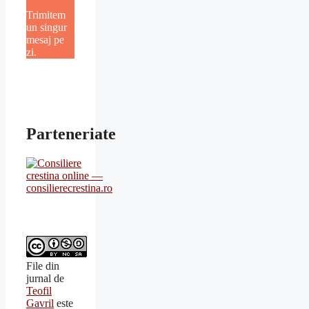
Trimitem
un singur
mesaj pe
zi.
Parteneriate
File din
jurnal
de
Teofil
Gavril
este