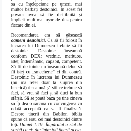
sa cu înțelepciune pe umerii mai
multor bărbați destoinici. În acest fel
povara avea să fie distribuită și
implicit mult mai ușor de dus pentru
fiecare din ei.
Recomandarea era să găsească
oameni destoinici
. Ca să fii folosit în
lucrarea lui Dumnezeu trebuie să fii
destoinic. Destoinic înseamnă
conform DEX: vrednic, merituos,
isteț, îndemânatic, capabil, competent.
Să fii destoinic nu înseamnă deloc să
fii isteț cu „șmecherie” ci din contră.
Destoinic în lucrarea lui Dumnezeu
(nu mă refer doar la slujirea din
biserică) înseamnă șă știi ce trebuie să
faci, să vrei să faci și să duci la bun
sfârșit. Să se poată baza pe tine cineva
să îți dea o sarcină cu convingerea că
odată acceptată ea va fi finalizată.
Despre tinerii din Babilon biblia
spune că erau cei mai destoinici dintre
toți:
Daniel 1:19 Împăratul a stat de
vorbă cu ei: dar între toţi tinerii aceia,