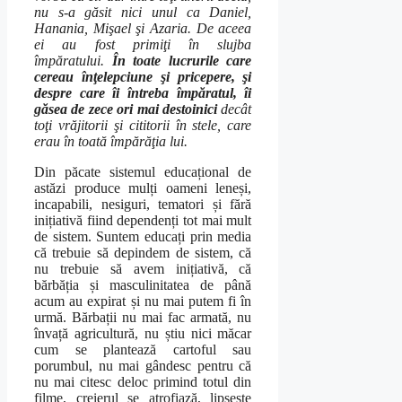
nu s-a găsit nici unul ca Daniel,
Hanania, Mişael şi Azaria. De aceea
ei au fost primiţi în slujba
împăratului.
În toate lucrurile care
cereau înţelepciune şi pricepere, şi
despre care îi întreba împăratul, îi
găsea de zece ori mai destoinici
decât
toţi vrăjitorii şi cititorii în stele, care
erau în toată împărăţia lui.
Din păcate sistemul educațional de
astăzi produce mulți oameni leneși,
incapabili, nesiguri, tematori și fără
inițiativă fiind dependenți tot mai mult
de sistem. Suntem educați prin media
că trebuie să depindem de sistem, că
nu trebuie să avem inițiativă, că
bărbăția și masculinitatea de până
acum au expirat și nu mai putem fi în
urmă. Bărbații nu mai fac armată, nu
învață agricultură, nu știu nici măcar
cum se plantează cartoful sau
porumbul, nu mai gândesc pentru că
nu mai citesc deloc primind totul din
filme, creierul se atrofiază, lipsește