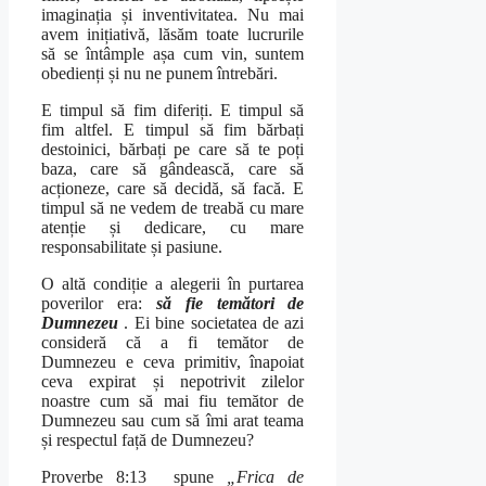
imaginația și inventivitatea. Nu mai
avem inițiativă, lăsăm toate lucrurile
să se întâmple așa cum vin, suntem
obedienți și nu ne punem întrebări.
E timpul să fim diferiți. E timpul să
fim altfel. E timpul să fim bărbați
destoinici, bărbați pe care să te poți
baza, care să gândească, care să
acționeze, care să decidă, să facă. E
timpul să ne vedem de treabă cu mare
atenție și dedicare, cu mare
responsabilitate și pasiune.
O altă condiție a alegerii în purtarea
poverilor era:
să fie temători de
Dumnezeu
. Ei bine societatea de azi
consideră că a fi temător de
Dumnezeu e ceva primitiv, înapoiat
ceva expirat și nepotrivit zilelor
noastre cum să mai fiu temător de
Dumnezeu sau cum să îmi arat teama
și respectul față de Dumnezeu?
Proverbe 8:13 spune
„Frica de