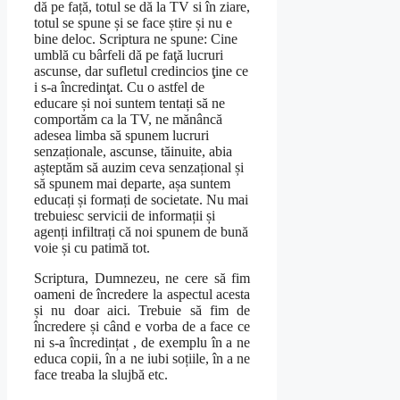
dă pe față, totul se dă la TV si în ziare,
totul se spune și se face știre și nu e
bine deloc. Scriptura ne spune: Cine
umblă cu bârfeli dă pe faţă lucruri
ascunse, dar sufletul credincios ţine ce
i s-a încredinţat. Cu o astfel de
educare și noi suntem tentați să ne
comportăm ca la TV, ne mănâncă
adesea limba să spunem lucruri
senzaționale, ascunse, tăinuite, abia
așteptăm să auzim ceva senzațional și
să spunem mai departe, așa suntem
educați și formați de societate. Nu mai
trebuiesc servicii de informații și
agenți infiltrați că noi spunem de bună
voie și cu patimă tot.
Scriptura, Dumnezeu, ne cere să fim
oameni de încredere la aspectul acesta
și nu doar aici. Trebuie să fim de
încredere și când e vorba de a face ce
ni s-a încredințat , de exemplu în a ne
educa copii, în a ne iubi soțiile, în a ne
face treaba la slujbă etc.