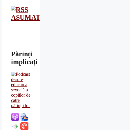
ASUMAT
Părinți
implicați