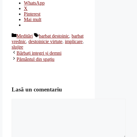
WhatsApp
X
Pinterest
Mai mult
Categorii
Etichete
Meditări
barbat destoinic
,
barbat
vrednic
,
destoinicie virtute
,
implicare
,
slujire
Bărbați integri și demni
Pământul din spațiu
Lasă un comentariu
Comentariu