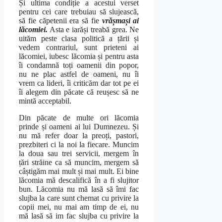
Și ultima condiție a acestui verset
pentru cei care trebuiau să slujească,
să fie căpetenii era să fie
vrășmași ai
lăcomiei.
Asta e iarăși treabă grea. Ne
uităm peste clasa politică a țării și
vedem contrariul, sunt prieteni ai
lăcomiei, iubesc lăcomia și pentru asta
îi condamnă toți oamenii din popor,
nu ne plac astfel de oameni, nu îi
vrem ca lideri, îi criticăm dar tot pe ei
îi alegem din păcate că reușesc să ne
mintă acceptabil.
Din păcate de multe ori lăcomia
prinde și oameni ai lui Dumnezeu. Și
nu mă refer doar la preoți, pastori,
prezbiteri ci la noi la fiecare. Muncim
la doua sau trei servicii, mergem în
țări străine ca să muncim, mergem să
câștigăm mai mult și mai mult. Ei bine
lăcomia mă descalifică în a fi slujitor
bun. Lăcomia nu mă lasă să îmi fac
slujba la care sunt chemat cu privire la
copii mei, nu mai am timp de ei, nu
mă lasă să im fac slujba cu privire la