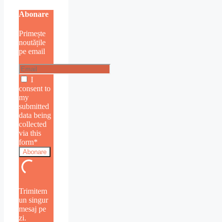
Abonare
Primește
noutățile
pe email
I
consent to
my
submitted
data being
collected
via this
form*
Trimitem
un singur
mesaj pe
zi.