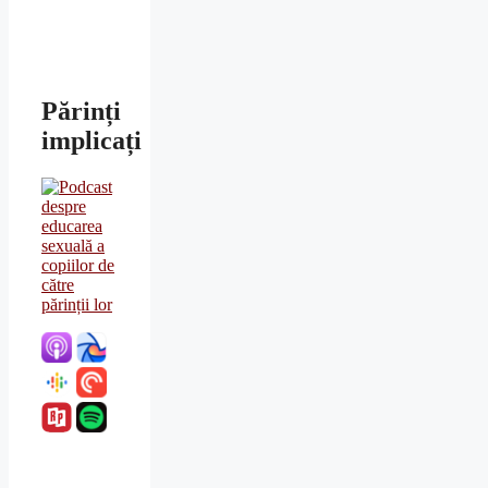
Părinți
implicați