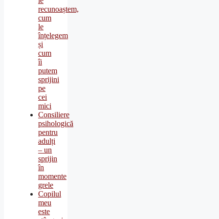
le
recunoaștem,
cum
le
înțelegem
și
cum
îi
putem
sprijini
pe
cei
mici
Consiliere
psihologică
pentru
adulți
– un
sprijin
în
momente
grele
Copilul
meu
este