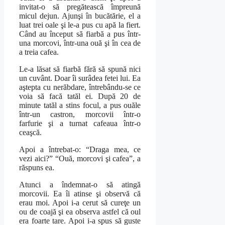
invitat-o să pregătească împreună
micul dejun. Ajunşi în bucătărie, el a
luat trei oale şi le-a pus cu apă la fiert.
Când au început să fiarbă a pus într-
una morcovi, într-una ouă şi în cea de
a treia cafea.
Le-a lăsat să fiarbă fără să spună nici
un cuvânt. Doar îi surâdea fetei lui. Ea
aştepta cu nerăbdare, întrebându-se ce
voia să facă tatăl ei. După 20 de
minute tatăl a stins focul, a pus ouăle
într-un castron, morcovii într-o
farfurie şi a turnat cafeaua într-o
ceaşcă.
Apoi a întrebat-o: “Draga mea, ce
vezi aici?” “Ouă, morcovi şi cafea”, a
răspuns ea.
Atunci a îndemnat-o să atingă
morcovii. Ea îi atinse şi observă că
erau moi. Apoi i-a cerut să cureţe un
ou de coajă şi ea observa astfel că oul
era foarte tare. Apoi i-a spus să guste