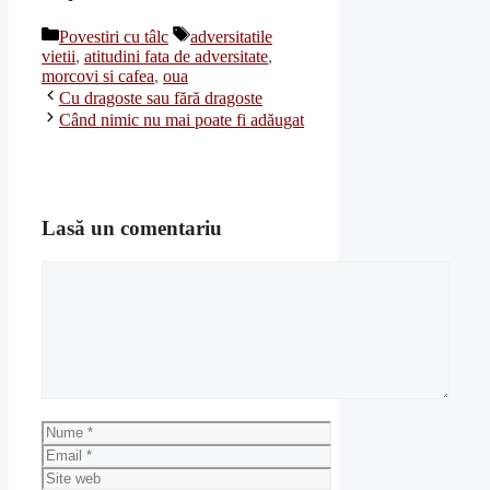
Categorii
Etichete
Povestiri cu tâlc
adversitatile
vietii
,
atitudini fata de adversitate
,
morcovi si cafea
,
oua
Cu dragoste sau fără dragoste
Când nimic nu mai poate fi adăugat
Lasă un comentariu
Comentariu
Nume
Email
Site