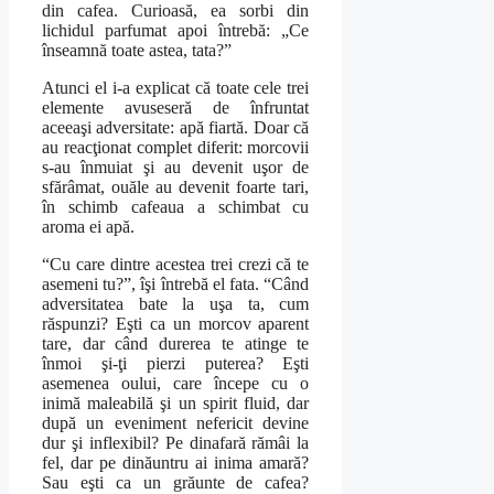
din cafea. Curioasă, ea sorbi din
lichidul parfumat apoi întrebă: „Ce
înseamnă toate astea, tata?”
Atunci el i-a explicat că toate cele trei
elemente avuseseră de înfruntat
aceeaşi adversitate: apă fiartă. Doar că
au reacţionat complet diferit: morcovii
s-au înmuiat şi au devenit uşor de
sfărâmat, ouăle au devenit foarte tari,
în schimb cafeaua a schimbat cu
aroma ei apă.
“Cu care dintre acestea trei crezi că te
asemeni tu?”, îşi întrebă el fata. “Când
adversitatea bate la uşa ta, cum
răspunzi? Eşti ca un morcov aparent
tare, dar când durerea te atinge te
înmoi şi-ţi pierzi puterea? Eşti
asemenea oului, care începe cu o
inimă maleabilă şi un spirit fluid, dar
după un eveniment nefericit devine
dur şi inflexibil? Pe dinafară rămâi la
fel, dar pe dinăuntru ai inima amară?
Sau eşti ca un grăunte de cafea?