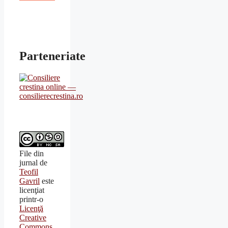
Parteneriate
File din
jurnal
de
Teofil
Gavril
este
licenţiat
printr-o
Licenţă
Creative
Commons