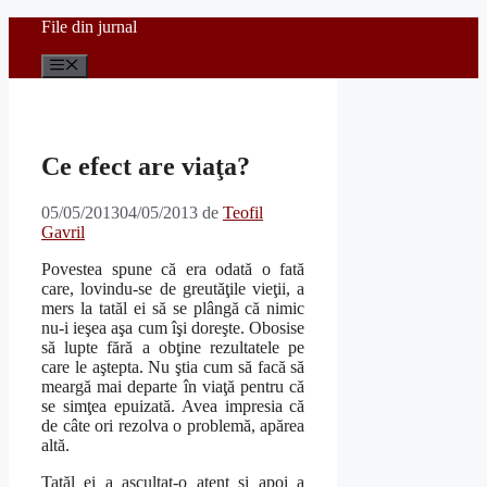
Sari
File din jurnal
la
conținut
Meniu
Ce efect are viaţa?
05/05/2013
04/05/2013
de
Teofil
Gavril
Povestea spune că era odată o fată
care, lovindu-se de greutăţile vieţii, a
mers la tatăl ei să se plângă că nimic
nu-i ieşea aşa cum îşi doreşte. Obosise
să lupte fără a obţine rezultatele pe
care le aştepta. Nu ştia cum să facă să
meargă mai departe în viaţă pentru că
se simţea epuizată. Avea impresia că
de câte ori rezolva o problemă, apărea
altă.
Tatăl ei a ascultat-o atent şi apoi a