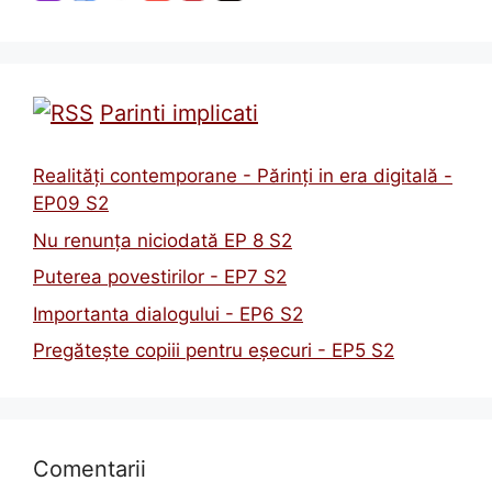
Parinti implicati
Realități contemporane - Părinți in era digitală -
EP09 S2
Nu renunța niciodată EP 8 S2
Puterea povestirilor - EP7 S2
Importanta dialogului - EP6 S2
Pregătește copiii pentru eșecuri - EP5 S2
Comentarii