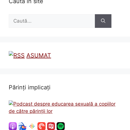
Caută în site
Caută
după:
ASUMAT
Părinți implicați