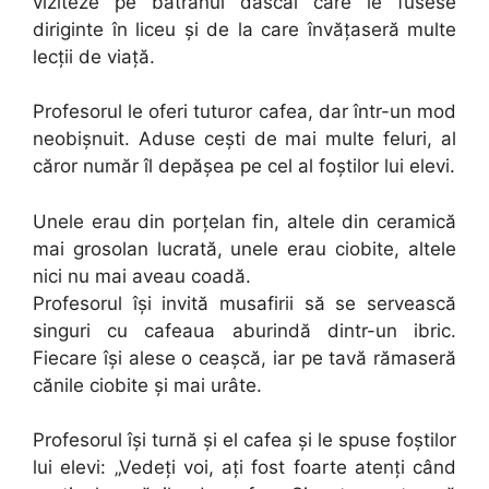
viziteze pe bătrânul dascăl care le fusese
diriginte în liceu şi de la care învăţaseră multe
lecţii de viaţă.
Profesorul le oferi tuturor cafea, dar într-un mod
neobişnuit. Aduse ceşti de mai multe feluri, al
căror număr îl depăşea pe cel al foştilor lui elevi.
Unele erau din porţelan fin, altele din ceramică
mai grosolan lucrată, unele erau ciobite, altele
nici nu mai aveau coadă.
Profesorul îşi invită musafirii să se servească
singuri cu cafeaua aburindă dintr-un ibric.
Fiecare îşi alese o ceaşcă, iar pe tavă rămaseră
cănile ciobite şi mai urâte.
Profesorul îşi turnă şi el cafea şi le spuse foştilor
lui elevi: „Vedeţi voi, aţi fost foarte atenţi când