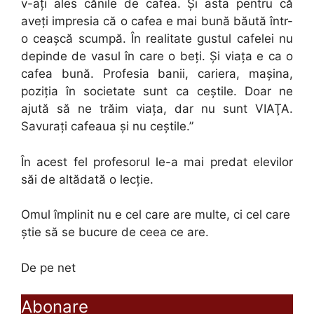
v-aţi ales cănile de cafea. Şi asta pentru că
aveţi impresia că o cafea e mai bună băută într-
o ceaşcă scumpă. În realitate gustul cafelei nu
depinde de vasul în care o beţi. Şi viaţa e ca o
cafea bună. Profesia banii, cariera, maşina,
poziţia în societate sunt ca ceştile. Doar ne
ajută să ne trăim viaţa, dar nu sunt VIAŢA.
Savuraţi cafeaua şi nu ceştile.”
În acest fel profesorul le-a mai predat elevilor
săi de altădată o lecţie.
Omul împlinit nu e cel care are multe, ci cel care
ştie să se bucure de ceea ce are.
De pe net
Abonare