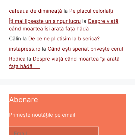
cafeaua de dimineață
la
Pe placul celorlalți
Îți mai lipsește un singur lucru
la
Despre viață
când moartea își arată fața hâdă
Călin
la
De ce ne plictisim la biserică?
instapress.ro
la
Când ești speriat privește cerul
Rodica
la
Despre viață când moartea își arată
fața hâdă
Abonare
Primește noutățile pe email