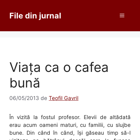
Sari
la
File din jurnal
Meniu
conținut
Viaţa ca o cafea
bună
06/05/2013
de
Teofil Gavril
În vizită la fostul profesor. Elevii de altădată
erau acum oameni maturi, cu familii, cu slujbe
bune. Din când în când, îşi găseau timp să-l