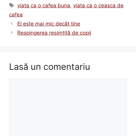
Etichete
viata ca o cafea buna
,
viata ca o ceasca de
cafea
El este mai mic decât tine
Respingerea resimțită de copii
Lasă un comentariu
Comentariu