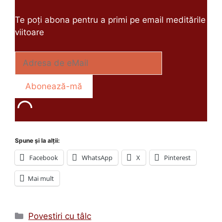
Te poți abona pentru a primi pe email meditările
viitoare
Spune și la alții:
Facebook
WhatsApp
X
Pinterest
Mai mult
Categorii
Povestiri cu tâlc