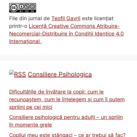
File din jurnal
de
Teofil Gavril
este licenţiat
printr-o
Licenţă Creative Commons Atribuire-
Necomercial-Distribuire în Condiţii Identice 4.0
Internațional
.
Consiliere Psihologica
Dificultățile de învățare la copii: cum le
recunoaștem, cum le înțelegem și cum îi putem
sprijini pe cei mici
Consiliere psihologică pentru adulți – un sprijin
în momente grele
Copilul meu este stângaci – ce ar trebui să fac?