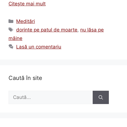
Citește mai mult
Categorii
Meditări
Etichete
dorinte pe patul de moarte
,
nu lăsa pe
mâine
Lasă un comentariu
Caută în site
Caută
după: