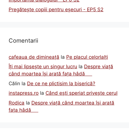
Pregătește copiii pentru eșecuri - EP5 S2
Comentarii
cafeaua de dimineață
la
Pe placul celorlalți
Îți mai lipsește un singur lucru
la
Despre viață
când moartea își arată fața hâdă
Călin
la
De ce ne plictisim la biserică?
instapress.ro
la
Când ești speriat privește cerul
Rodica
la
Despre viață când moartea își arată
fața hâdă