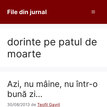
Sari
la
File din jurnal
Meniu
conținut
dorinte pe patul de
moarte
Azi, nu mâine, nu într-o
bună zi…
30/08/2013
de
Teofil Gavril