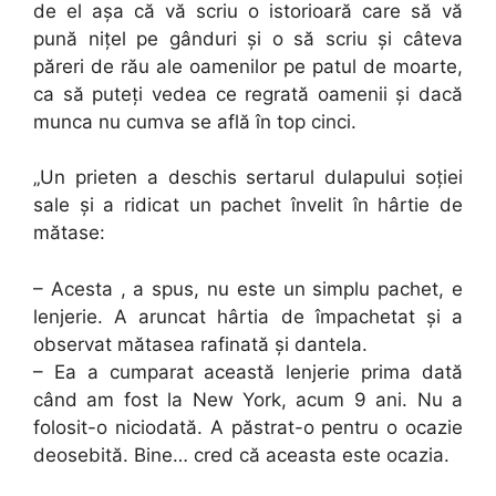
de el aşa că vă scriu o istorioară care să vă
pună niţel pe gânduri şi o să scriu şi câteva
păreri de rău ale oamenilor pe patul de moarte,
ca să puteţi vedea ce regrată oamenii şi dacă
munca nu cumva se află în top cinci.
„Un prieten a deschis sertarul dulapului soţiei
sale şi a ridicat un pachet învelit în hârtie de
mătase:
– Acesta , a spus, nu este un simplu pachet, e
lenjerie. A aruncat hârtia de împachetat şi a
observat mătasea rafinată şi dantela.
– Ea a cumparat această lenjerie prima dată
când am fost la New York, acum 9 ani. Nu a
folosit-o niciodată. A păstrat-o pentru o ocazie
deosebită. Bine… cred că aceasta este ocazia.