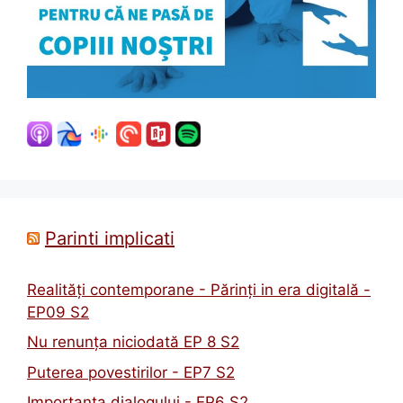
Parinti implicati
Realități contemporane - Părinți in era digitală -
EP09 S2
Nu renunța niciodată EP 8 S2
Puterea povestirilor - EP7 S2
Importanta dialogului - EP6 S2