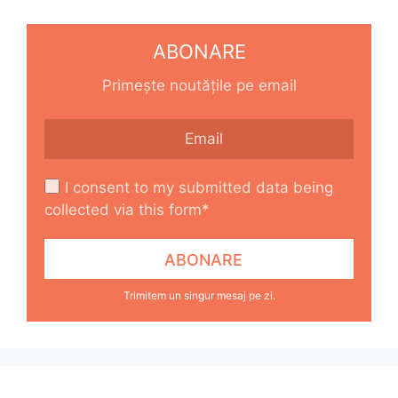
ABONARE
Primește noutățile pe email
I consent to my submitted data being
collected via this form*
Trimitem un singur mesaj pe zi.