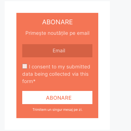
ABONARE
Primește noutățile pe email
I consent to my submitted
data being collected via this
form*
Trimitem un singur mesaj pe zi.