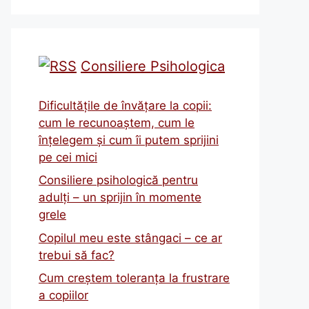
Consiliere Psihologica
Dificultățile de învățare la copii:
cum le recunoaștem, cum le
înțelegem și cum îi putem sprijini
pe cei mici
Consiliere psihologică pentru
adulți – un sprijin în momente
grele
Copilul meu este stângaci – ce ar
trebui să fac?
Cum creștem toleranța la frustrare
a copiilor