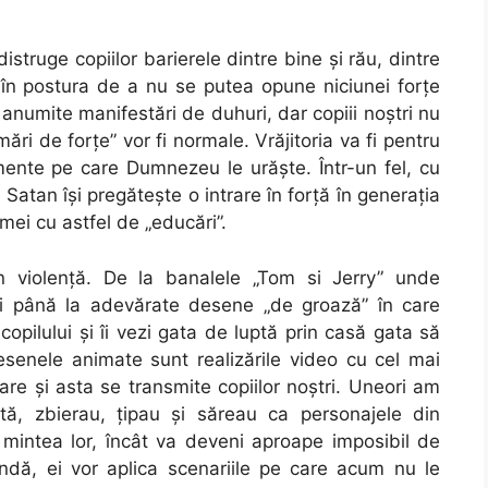
truge copiilor barierele dintre bine şi rău, dintre
ţi în postura de a nu se putea opune niciunei forţe
anumite manifestări de duhuri, dar copiii noştri nu
emări de forţe” vor fi normale. Vrăjitoria va fi pentru
emente pe care Dumnezeu le urăşte. Într-un fel, cu
, Satan îşi pregăteşte o intrare în forţă în generaţia
i mei cu astfel de „educări”.
 violenţă. De la banalele „Tom si Jerry” unde
ului până la adevărate desene „de groază” în care
copilului şi îi vezi gata de luptă prin casă gata să
esenele animate sunt realizările video cu cel mai
re şi asta se transmite copiilor noştri. Uneori am
tă, zbierau, ţipau şi săreau ca personajele din
 mintea lor, încât va deveni aproape imposibil de
lindă, ei vor aplica scenariile pe care acum nu le