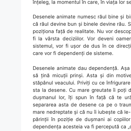
înţeleg, la momentul în care, în viaţa lo
Desenele animate numesc răul bine şi bi
că răul devine bun şi binele devine rău. S
poziţiona faţă de realitate. Nu vor descop
fi la vârsta deciziilor. Vor deveni oam
sistemul, vor fi uşor de dus în ce direc
care vor fi dependenţi de sisteme.
Desenele animate dau dependenţă. Aşa sun
să ţină micuţii prinşi. Asta şi din mot
stăpânul veacului. Priviţi cu ce înfrigurar
sta la desene. Cu mare greutate îi poţi d
duşmanul lor, îţi spun în faţă că te ură
separarea asta de desene ca pe o traumă
mare nedreptate şi că nu îi iubeşte că l
părinţii în poziţie de duşmani ai copiil
dependenţa acesteia va fi percepută ca „