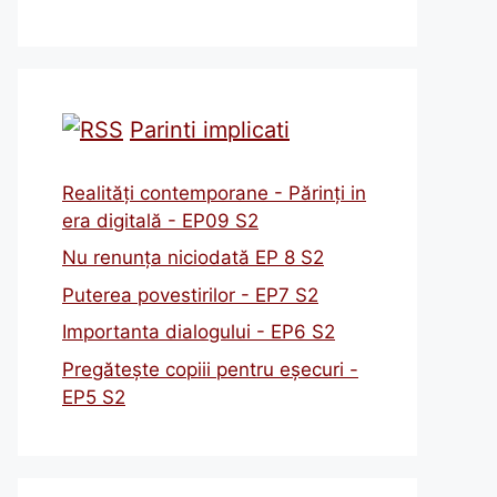
Parinti implicati
Realități contemporane - Părinți in
era digitală - EP09 S2
Nu renunța niciodată EP 8 S2
Puterea povestirilor - EP7 S2
Importanta dialogului - EP6 S2
Pregătește copiii pentru eșecuri -
EP5 S2