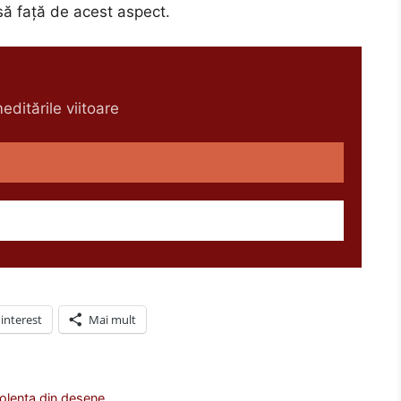
ă faţă de acest aspect.
ditările viitoare
interest
Mai mult
iolenta din desene