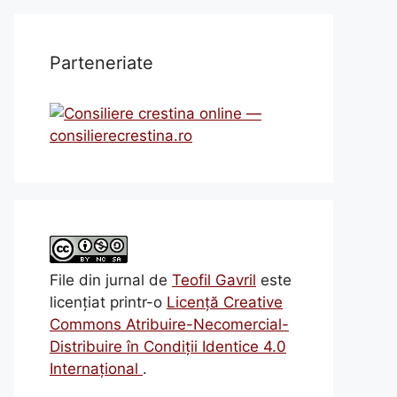
Parteneriate
File din jurnal
de
Teofil Gavril
este
licenţiat printr-o
Licenţă Creative
Commons Atribuire-Necomercial-
Distribuire în Condiţii Identice 4.0
Internațional
.