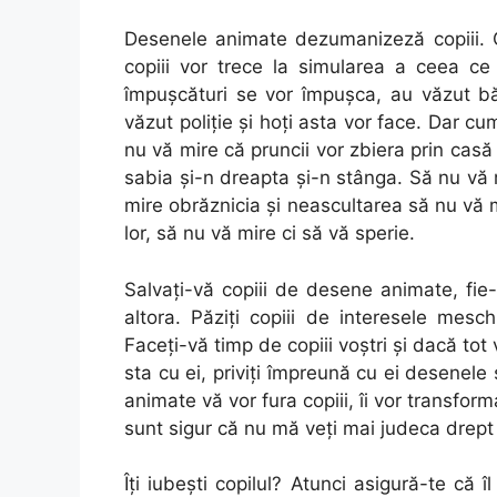
Desenele animate dezumanizeză copiii. C
copiii vor trece la simularea a ceea ce
împuşcături se vor împuşca, au văzut bă
văzut poliţie şi hoţi asta vor face. Dar cu
nu vă mire că pruncii vor zbiera prin casă 
sabia şi-n dreapta şi-n stânga. Să nu vă m
mire obrăznicia şi neascultarea să nu vă m
lor, să nu vă mire ci să vă sperie.
Salvaţi-vă copiii de desene animate, fie-vă
altora. Păziţi copiii de interesele mes
Faceţi-vă timp de copiii voştri şi dacă tot 
sta cu ei, priviţi împreună cu ei desenele
animate vă vor fura copiii, îi vor transfor
sunt sigur că nu mă veţi mai judeca drept 
Îţi iubeşti copilul? Atunci asigură-te că 