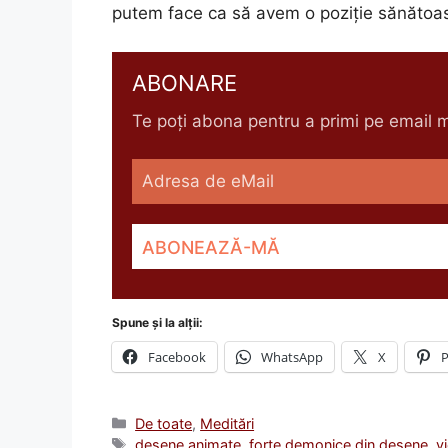
putem face ca să avem o poziţie sănătoas
ABONARE
Te poți abona pentru a primi pe email me
Spune și la alții:
Facebook
WhatsApp
X
P
Categorii
De toate
,
Meditări
Etichete
desene animate
,
forte demonice din desene
,
v