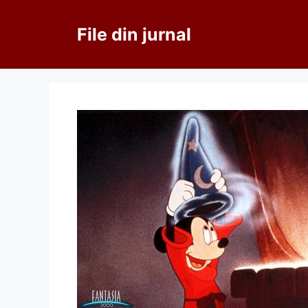
Sari
la
File din jurnal
conținut