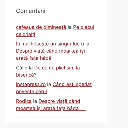
Comentarii
cafeaua de dimineață
la
Pe placul
celorlalți
Îți mai lipsește un singur lucru
la
Despre viață când moartea își
arată fața hâdă
Călin
la
De ce ne plictisim la
biserică?
instapress.ro
la
Când ești speriat
privește cerul
Rodica
la
Despre viață când
moartea își arată fața hâdă