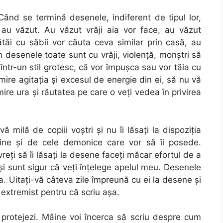
ând se termină desenele, indiferent de tipul lor,
 au văzut. Au văzut vrăji aia vor face, au văzut
tăi cu săbii vor căuta ceva similar prin casă, au
m desenele toate sunt cu vrăji, violenţă, monştri să
într-un stil grotesc, că vor împuşca sau vor tăia cu
ire agitaţia şi excesul de energie din ei, să nu vă
ire ura şi răutatea pe care o veţi vedea în privirea
 milă de copiii voştri şi nu îi lăsaţi la dispoziţia
chine şi de cele demonice care vor să îi posede.
vreţi să îi lăsaţi la desene faceţi măcar efortul de a
 şi sunt sigur că veţi înţelege apelul meu. Desenele
ma. Uitaţi-vă câteva zile împreună cu ei la desene şi
extremist pentru că scriu aşa.
îl protejezi. Mâine voi încerca să scriu despre cum