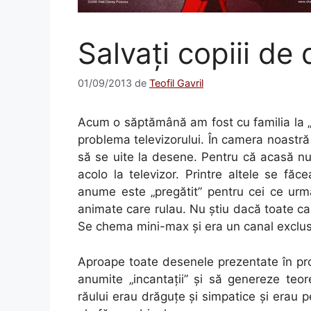
Salvaţi copiii d
01/09/2013
de
Teofil Gavril
Acum o săptămână am fost cu familia la „
problema televizorului. În camera noastră
să se uite la desene. Pentru că acasă nu
acolo la televizor. Printre altele se f
anume este „pregătit” pentru cei ce urm
animate care rulau. Nu ştiu dacă toate ca
Se chema mini-max şi era un canal exclus
Aproape toate desenele prezentate în prom
anumite „incantaţii” şi să genereze teor
răului erau drăguţe şi simpatice şi erau 