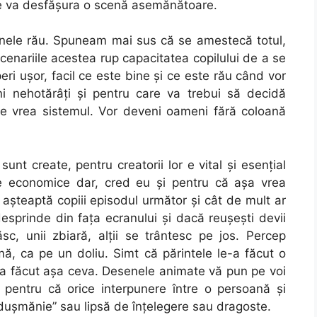
r se va desfăşura o scenă asemănătoare.
nele rău. Spuneam mai sus că se amestecă totul,
cenariile acestea rup capacitatea copilului de a se
eri uşor, facil ce este bine şi ce este rău când vor
eni nehotărâţi şi pentru care va trebui să decidă
ţie vrea sistemul. Vor deveni oameni fără coloană
t create, pentru creatorii lor e vital şi esenţial
ive economice dar, cred eu şi pentru că aşa vrea
e aşteaptă copiii episodul următor şi cât de mult ar
esprinde din faţa ecranului şi dacă reuşeşti devii
sc, unii zbiară, alţii se trântesc pe jos. Percep
, ca pe un doliu. Simt că părintele le-a făcut o
e-a făcut aşa ceva. Desenele animate vă pun pe voi
or pentru că orice interpunere între o persoană şi
duşmănie” sau lipsă de înţelegere sau dragoste.