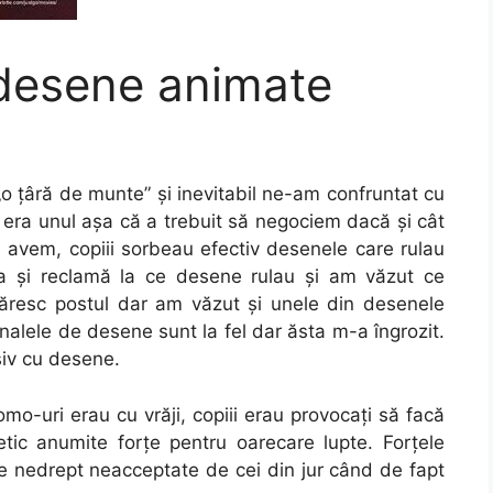
e desene animate
o ţâră de munte” şi inevitabil ne-am confruntat cu
 era unul aşa că a trebuit să negociem dacă şi cât
 avem, copiii sorbeau efectiv desenele care rulau
ăcea şi reclamă la ce desene rulau şi am văzut ce
ăresc postul dar am văzut şi unele din desenele
nalele de desene sunt la fel dar ăsta m-a îngrozit.
iv cu desene.
o-uri erau cu vrăji, copiii erau provocaţi să facă
etic anumite forţe pentru oarecare lupte. Forţele
pe nedrept neacceptate de cei din jur când de fapt