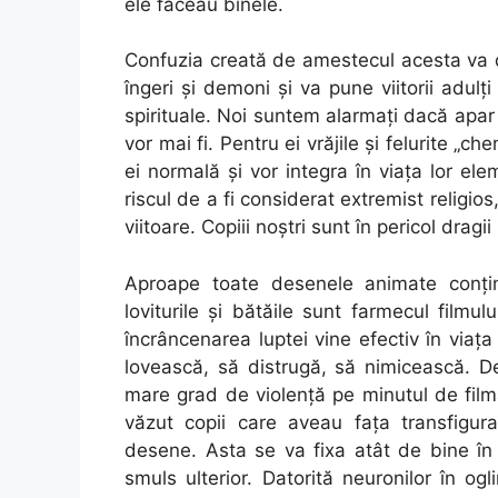
ele făceau binele.
Confuzia creată de amestecul acesta va dis
îngeri şi demoni şi va pune viitorii adul
spirituale. Noi suntem alarmaţi dacă apar 
vor mai fi. Pentru ei vrăjile şi felurite „ch
ei normală şi vor integra în viaţa lor el
riscul de a fi considerat extremist religios
viitoare. Copiii noştri sunt în pericol dragi
Aproape toate desenele animate conţin
loviturile şi bătăile sunt farmecul film
încrâncenarea luptei vine efectiv în viaţa 
lovească, să distrugă, să nimicească. D
mare grad de violenţă pe minutul de filma
văzut copii care aveau faţa transfigura
desene. Asta se va fixa atât de bine în
smuls ulterior. Datorită neuronilor în og