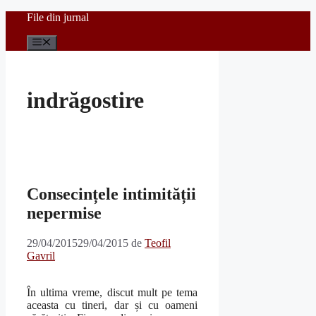
Sari
File din jurnal
la
conținut
Meniu
indrăgostire
Consecințele intimității
nepermise
29/04/2015
29/04/2015
de
Teofil
Gavril
În ultima vreme, discut mult pe tema
aceasta cu tineri, dar și cu oameni