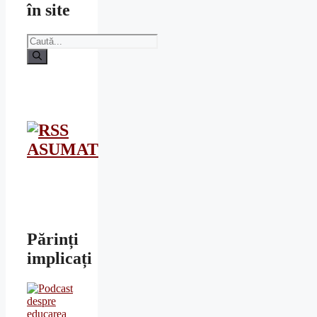
în site
Caută
după:
ASUMAT
Părinți
implicați