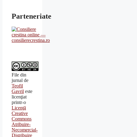
Parteneriate
File din
jurnal
de
Teofil
Gavril
este
licenţiat
printr-o
Licenţă
Creative
Commons
Atribuire-
Necomercial-
Distribuire