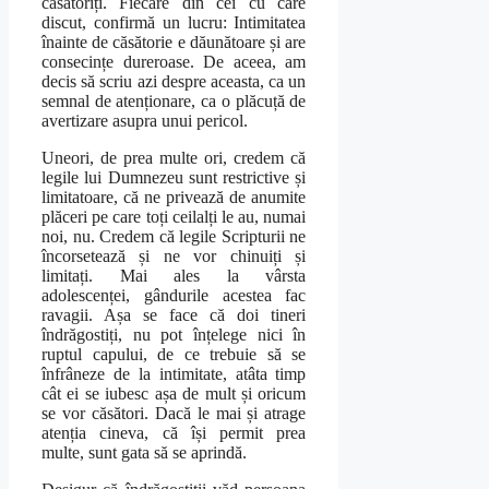
căsătoriți. Fiecare din cei cu care
discut, confirmă un lucru: Intimitatea
înainte de căsătorie e dăunătoare și are
consecințe dureroase. De aceea, am
decis să scriu azi despre aceasta, ca un
semnal de atenționare, ca o plăcuță de
avertizare asupra unui pericol.
Uneori, de prea multe ori, credem că
legile lui Dumnezeu sunt restrictive și
limitatoare, că ne privează de anumite
plăceri pe care toți ceilalți le au, numai
noi, nu. Credem că legile Scripturii ne
încorsetează și ne vor chinuiți și
limitați. Mai ales la vârsta
adolescenței, gândurile acestea fac
ravagii. Așa se face că doi tineri
îndrăgostiți, nu pot înțelege nici în
ruptul capului, de ce trebuie să se
înfrâneze de la intimitate, atâta timp
cât ei se iubesc așa de mult și oricum
se vor căsători. Dacă le mai și atrage
atenția cineva, că își permit prea
multe, sunt gata să se aprindă.