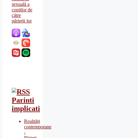
Parinti
implicati
Realități
contemporane
-
Părinți