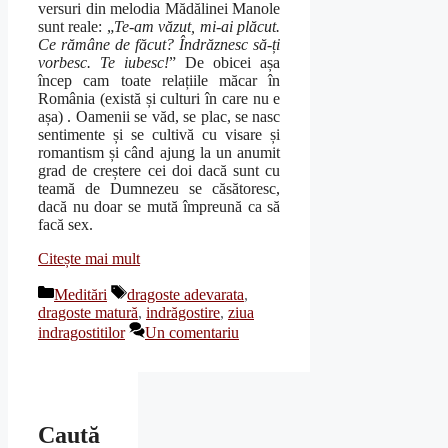
versuri din melodia Mădălinei Manole
sunt reale: „
Te-am văzut, mi-ai plăcut.
Ce rămâne de făcut? Îndrăznesc să-ți
vorbesc. Te iubesc!
” De obicei așa
încep cam toate relațiile măcar în
România (există și culturi în care nu e
așa) . Oamenii se văd, se plac, se nasc
sentimente și se cultivă cu visare și
romantism și când ajung la un anumit
grad de creștere cei doi dacă sunt cu
teamă de Dumnezeu se căsătoresc,
dacă nu doar se mută împreună ca să
facă sex.
Citește mai mult
Categorii
Etichete
Meditări
dragoste adevarata
,
dragoste matură
,
indrăgostire
,
ziua
indragostitilor
Un comentariu
Caută