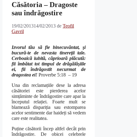
Căsătoria – Dragoste
sau îndrăgostire
19/02/2013
14/02/2013
de
Teofil
Gavril
Izvorul tău să fie binecuvântat, şi
bucură-te de nevasta tinereţii tale.
Cerboaică iubită, căprioară plăcută:
fii îmbătat tot timpul de drăgălăşiile
ei, fii îndrăgostit necurmat de
dragostea ei!
Proverbe 5:18 – 19
Una din reclamațiile dese la adresa
căsătoriei este pierderea acelor
simțăminte de îndrăgostire care apar la
începutul relației. Foarte mult se
blamează dispariția sau estomparea
acelor sentimente dar haideți să vedem
care este realitatea.
Puține căsătorii încep altfel decât prin
îndrăgostire. De obicei celebrele