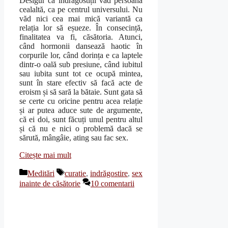
Desigur că îndrăgostiții văd persoana
cealaltă, ca pe centrul universului. Nu
văd nici cea mai mică variantă ca
relația lor să eșueze. În consecință,
finalitatea va fi, căsătoria. Atunci,
când hormonii dansează haotic în
corpurile lor, când dorința e ca laptele
dintr-o oală sub presiune, când iubitul
sau iubita sunt tot ce ocupă mintea,
sunt în stare efectiv să facă acte de
eroism și să sară la bătaie. Sunt gata să
se certe cu oricine pentru acea relație
și ar putea aduce sute de argumente,
că ei doi, sunt făcuți unul pentru altul
și că nu e nici o problemă dacă se
sărută, mângâie, ating sau fac sex.
Citește mai mult
Categorii
Etichete
Meditări
curatie
,
indrăgostire
,
sex
inainte de căsătorie
10 comentarii