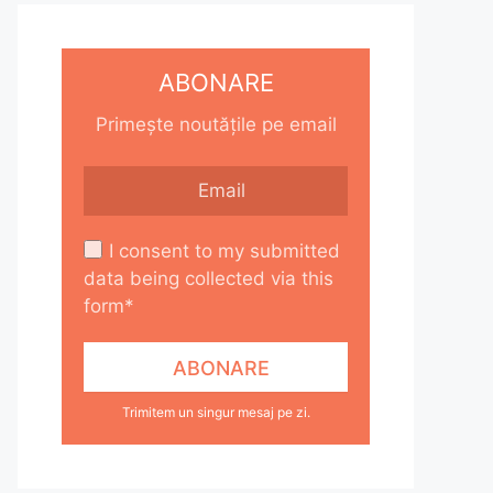
ABONARE
Primește noutățile pe email
I consent to my submitted
data being collected via this
form*
Trimitem un singur mesaj pe zi.