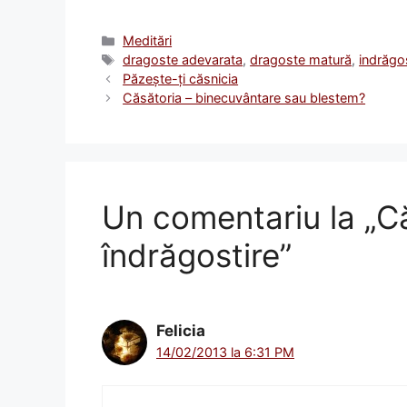
Categorii
Meditări
Etichete
dragoste adevarata
,
dragoste matură
,
indrăgo
Păzeşte-ţi căsnicia
Căsătoria – binecuvântare sau blestem?
Un comentariu la „C
îndrăgostire”
Felicia
14/02/2013 la 6:31 PM