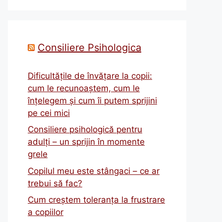
Consiliere Psihologica
Dificultățile de învățare la copii:
cum le recunoaștem, cum le
înțelegem și cum îi putem sprijini
pe cei mici
Consiliere psihologică pentru
adulți – un sprijin în momente
grele
Copilul meu este stângaci – ce ar
trebui să fac?
Cum creștem toleranța la frustrare
a copiilor