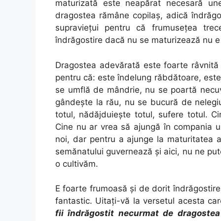
maturizată este neapărat necesară une
dragostea rămâne copilaș, adică îndrăgos
supraviețui pentru că frumusețea trece
îndrăgostire dacă nu se maturizează nu e 
Dragostea adevărată este foarte râvnită
pentru că: este îndelung răbdătoare, este
se umflă de mândrie, nu se poartă necuv
gândeşte la rău, nu se bucură de nelegiu
totul, nădăjduieşte totul, sufere totul.
Cine nu ar vrea să ajungă în compania un
noi, dar pentru a ajunge la maturitatea a
semănatului guvernează și aici, nu ne p
o cultivăm.
E foarte frumoasă și de dorit îndrăgostire
fantastic. Uitați-vă la versetul acesta c
fii îndrăgostit necurmat de dragostea