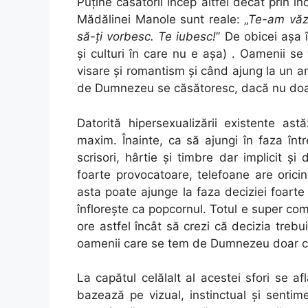
Puține căsătorii încep altfel decât prin î
Mădălinei Manole sunt reale: „
Te-am văzu
să-ți vorbesc. Te iubesc!
” De obicei așa 
și culturi în care nu e așa) . Oamenii se
visare și romantism și când ajung la un 
de Dumnezeu se căsătoresc, dacă nu doa
Datorită hipersexualizării existente ast
maxim. Înainte, ca să ajungi în faza în
scrisori, hârtie și timbre dar implicit 
foarte provocatoare, telefoane are oricin
asta poate ajunge la faza deciziei foart
înflorește ca popcornul. Totul e super comp
ore astfel încât să crezi că decizia tre
oamenii care se tem de Dumnezeu doar că
La capătul celălalt al acestei sfori se 
bazează pe vizual, instinctual și sentime