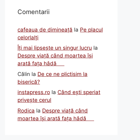
Comentarii
cafeaua de dimineață
la
Pe placul
celorlalți
Îți mai lipsește un singur lucru
la
Despre viață când moartea își
arată fața hâdă
Călin
la
De ce ne plictisim la
biserică?
instapress.ro
la
Când ești speriat
privește cerul
Rodica
la
Despre viață când
moartea își arată fața hâdă