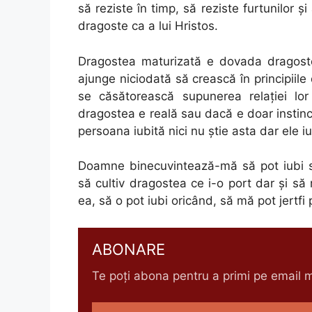
să reziste în timp, să reziste furtunilor și
dragoste ca a lui Hristos.
Dragostea maturizată e dovada dragost
ajunge niciodată să crească în principiil
se căsătorească supunerea relației lor
dragostea e reală sau dacă e doar instinc
persoana iubită nici nu știe asta dar ele 
Doamne binecuvintează-mă să pot iubi s
să cultiv dragostea ce i-o port dar și s
ea, să o pot iubi oricând, să mă pot jertf
ABONARE
Te poți abona pentru a primi pe email me