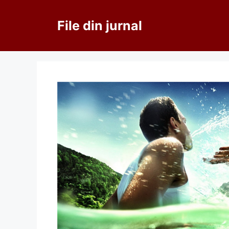
Sari
la
File din jurnal
conținut