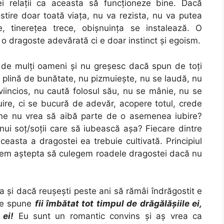
i relații ca aceasta să funcționeze bine. Dacă
tire doar toată viața, nu va rezista, nu va putea
, tinerețea trece, obișnuința se instalează. O
o dragoste adevărată ci e doar instinct și egoism.
 de mulți oameni și nu greșesc dacă spun de toți
 plină de bunătate, nu pizmuieşte, nu se laudă, nu
iincios, nu caută folosul său, nu se mânie, nu se
ire, ci se bucură de adevăr, acopere totul, crede
 Cine nu vrea să aibă parte de o asemenea iubire?
ui soț/soții care să iubească așa? Fiecare dintre
ceasta a dragostei ea trebuie cultivată. Principiul
utem aștepta să culegem roadele dragostei dacă nu
a și dacă reușești peste ani să rămâi îndrăgostit e
are spune
fii îmbătat tot timpul de drăgălăşiile ei,
 ei!
Eu sunt un romantic convins și aș vrea ca