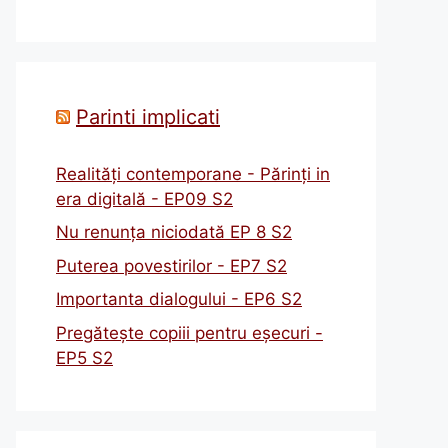
Parinti implicati
Realități contemporane - Părinți in
era digitală - EP09 S2
Nu renunța niciodată EP 8 S2
Puterea povestirilor - EP7 S2
Importanta dialogului - EP6 S2
Pregătește copiii pentru eșecuri -
EP5 S2