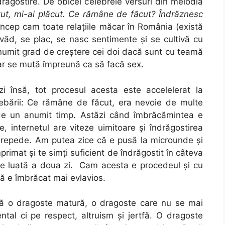
ndrăgostire. De obicei celebrele versuri din melodia
t, mi-ai plăcut. Ce rămâne de făcut? Îndrăznesc
încep cam toate relațiile măcar în România (există
 văd, se plac, se nasc sentimente și se cultivă cu
anumit grad de creștere cei doi dacă sunt cu teamă
r se mută împreună ca să facă sex.
ăzi însă, tot procesul acesta este accelelerat la
trebării: Ce rămâne de făcut, era nevoie de multe
și de un anumit timp. Astăzi când îmbrăcămintea e
e, internetul are viteze uimitoare și îndrăgostirea
e repede. Am putea zice că e pusă la microunde și
rimat și te simți suficient de îndrăgostit în câteva
buie luată a doua zi. Cam acesta e procedeul și cu
 e îmbrăcat mai evlavios.
află o dragoste matură, o dragoste care nu se mai
ntal ci pe respect, altruism și jertfă. O dragoste