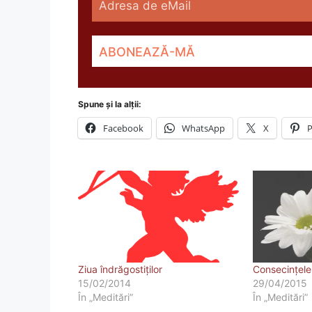
Spune și la alții:
Facebook
WhatsApp
X
P
Ziua îndrăgostiţilor
Consecințele 
15/02/2014
29/04/2015
În „Meditări”
În „Meditări”