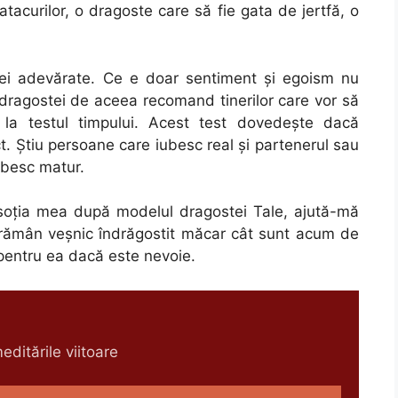
 atacurilor, o dragoste care să fie gata de jertfă, o
ei adevărate. Ce e doar sentiment și egoism nu
e dragostei de aceea recomand tinerilor care vor să
 la testul timpului. Acest test dovedește dacă
t. Știu persoane care iubesc real și partenerul sau
iubesc matur.
oția mea după modelul dragostei Tale, ajută-mă
ă rămân veșnic îndrăgostit măcar cât sunt acum de
i pentru ea dacă este nevoie.
ditările viitoare