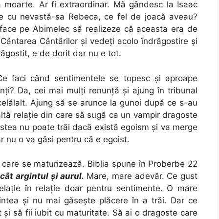
a moarte. Ar fi extraordinar. Mă gândesc la Isaac
e cu nevastă-sa Rebeca, ce fel de joacă aveau?
l face pe Abimelec să realizeze că aceasta era de
 Cântarea Cântărilor și vedeți acolo îndrăgostire și
ăgostit, e de dorit dar nu e tot.
Ce faci când sentimentele se topesc și aproape
ți? Da, cei mai mulți renunță și ajung în tribunal
celălalt. Ajung să se arunce la gunoi după ce s-au
 altă relație din care să sugă ca un vampir dragoste
ostea nu poate trăi dacă există egoism și va merge
r nu o va găsi pentru că e egoist.
a care se maturizează. Biblia spune în Proberbe 22
cât argintul şi aurul.
Mare, mare adevăr. Ce gust
lație în relație doar pentru sentimente. O mare
tea și nu mai găsește plăcere în a trăi. Dar ce
i să fii iubit cu maturitate. Să ai o dragoste care