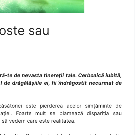
oste sau
ră-te de nevasta tinereţii tale. Cerboaică iubită,
l de drăgălăşiile ei, fii îndrăgostit necurmat de
ăsătoriei este pierderea acelor simțăminte de
lației. Foarte mult se blamează dispariția sau
 să vedem care este realitatea.