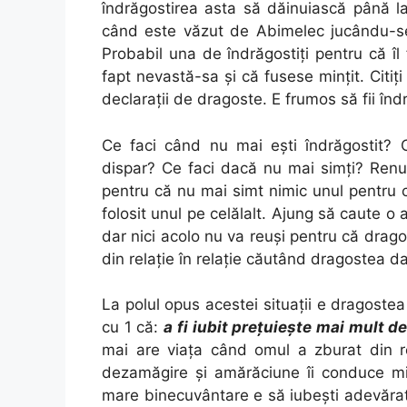
îndrăgostirea asta să dăinuiască până l
când este văzut de Abimelec jucându-s
Probabil una de îndrăgostiți pentru că î
fapt nevastă-sa și că fusese mințit. Citiți
declarații de dragoste. E frumos să fii îndr
Ce faci când nu mai ești îndrăgostit? 
dispar? Ce faci dacă nu mai simți? Renun
pentru că nu mai simt nimic unul pentru 
folosit unul pe celălalt. Ajung să caute o
dar nici acolo nu va reuși pentru că drag
din relație în relație căutând dragostea da
La polul opus acestei situații e dragoste
cu 1 că:
a fi iubit preţuieşte mai mult de
mai are viața când omul a zburat din re
dezamăgire și amărăciune îi conduce min
mare binecuvântare e să iubești adevărat ș