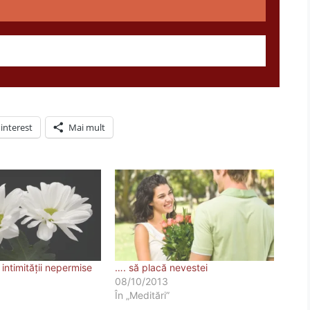
interest
Mai mult
intimității nepermise
…. să placă nevestei
08/10/2013
În „Meditări”