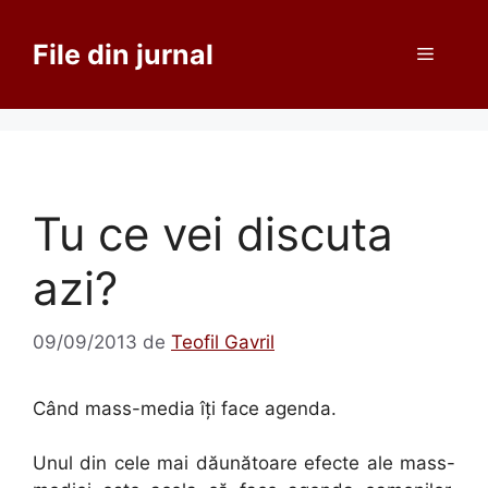
Sari
la
File din jurnal
Meniu
conținut
Tu ce vei discuta
azi?
09/09/2013
de
Teofil Gavril
Când mass-media îţi face agenda.
Unul din cele mai dăunătoare efecte ale mass-