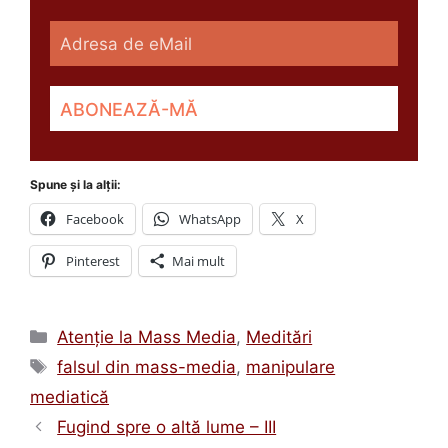
Spune și la alții:
Facebook
WhatsApp
X
Pinterest
Mai mult
Categorii
Atenţie la Mass Media
,
Meditări
Etichete
falsul din mass-media
,
manipulare
mediatică
Fugind spre o altă lume – III