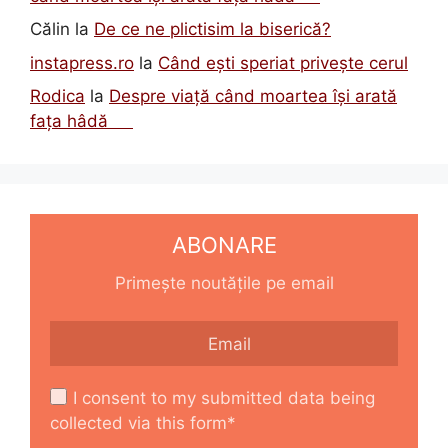
Călin
la
De ce ne plictisim la biserică?
instapress.ro
la
Când ești speriat privește cerul
Rodica
la
Despre viață când moartea își arată
fața hâdă
ABONARE
Primește noutățile pe email
I consent to my submitted data being
collected via this form*