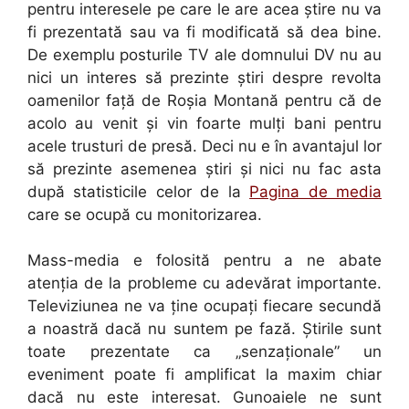
pentru interesele pe care le are acea ştire nu va
fi prezentată sau va fi modificată să dea bine.
De exemplu posturile TV ale domnului DV nu au
nici un interes să prezinte ştiri despre revolta
oamenilor faţă de Roşia Montană pentru că de
acolo au venit şi vin foarte mulţi bani pentru
acele trusturi de presă. Deci nu e în avantajul lor
să prezinte asemenea ştiri şi nici nu fac asta
după statisticile celor de la
Pagina de media
care se ocupă cu monitorizarea.
Mass-media e folosită pentru a ne abate
atenţia de la probleme cu adevărat importante.
Televiziunea ne va ţine ocupaţi fiecare secundă
a noastră dacă nu suntem pe fază. Ştirile sunt
toate prezentate ca „senzaţionale” un
eveniment poate fi amplificat la maxim chiar
dacă nu este interesat. Gunoaiele ne sunt