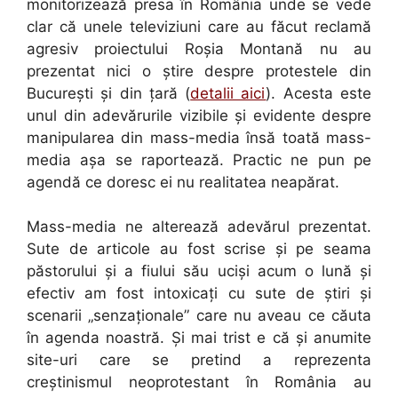
monitorizează presa în România unde se vede
clar că unele televiziuni care au făcut reclamă
agresiv proiectului Roşia Montană nu au
prezentat nici o ştire despre protestele din
Bucureşti şi din ţară (
detalii aici
). Acesta este
unul din adevărurile vizibile şi evidente despre
manipularea din mass-media însă toată mass-
media aşa se raportează. Practic ne pun pe
agendă ce doresc ei nu realitatea neapărat.
Mass-media ne alterează adevărul prezentat.
Sute de articole au fost scrise şi pe seama
păstorului şi a fiului său ucişi acum o lună şi
efectiv am fost intoxicaţi cu sute de ştiri şi
scenarii „senzaţionale” care nu aveau ce căuta
în agenda noastră. Şi mai trist e că şi anumite
site-uri care se pretind a reprezenta
creştinismul neoprotestant în România au