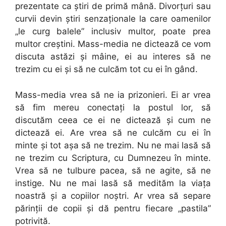
prezentate ca ştiri de primă mână. Divorţuri sau
curvii devin ştiri senzaţionale la care oamenilor
„le curg balele” inclusiv multor, poate prea
multor creştini. Mass-media ne dictează ce vom
discuta astăzi şi mâine, ei au interes să ne
trezim cu ei şi să ne culcăm tot cu ei în gând.
Mass-media vrea să ne ia prizonieri. Ei ar vrea
să fim mereu conectaţi la postul lor, să
discutăm ceea ce ei ne dictează şi cum ne
dictează ei. Are vrea să ne culcăm cu ei în
minte şi tot aşa să ne trezim. Nu ne mai lasă să
ne trezim cu Scriptura, cu Dumnezeu în minte.
Vrea să ne tulbure pacea, să ne agite, să ne
instige. Nu ne mai lasă să medităm la viaţa
noastră şi a copiilor noştri. Ar vrea să separe
părinţii de copii şi dă pentru fiecare „pastila”
potrivită.