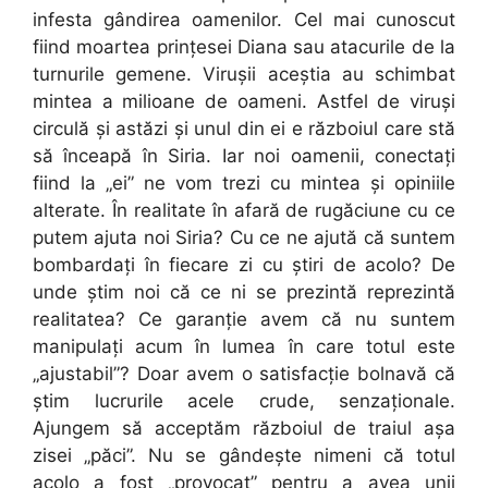
infesta gândirea oamenilor. Cel mai cunoscut
fiind moartea prinţesei Diana sau atacurile de la
turnurile gemene. Viruşii aceştia au schimbat
mintea a milioane de oameni. Astfel de viruşi
circulă şi astăzi şi unul din ei e războiul care stă
să înceapă în Siria. Iar noi oamenii, conectaţi
fiind la „ei” ne vom trezi cu mintea şi opiniile
alterate. În realitate în afară de rugăciune cu ce
putem ajuta noi Siria? Cu ce ne ajută că suntem
bombardaţi în fiecare zi cu ştiri de acolo? De
unde ştim noi că ce ni se prezintă reprezintă
realitatea? Ce garanţie avem că nu suntem
manipulaţi acum în lumea în care totul este
„ajustabil”? Doar avem o satisfacţie bolnavă că
ştim lucrurile acele crude, senzaţionale.
Ajungem să acceptăm războiul de traiul aşa
zisei „păci”. Nu se gândeşte nimeni că totul
acolo a fost „provocat” pentru a avea unii