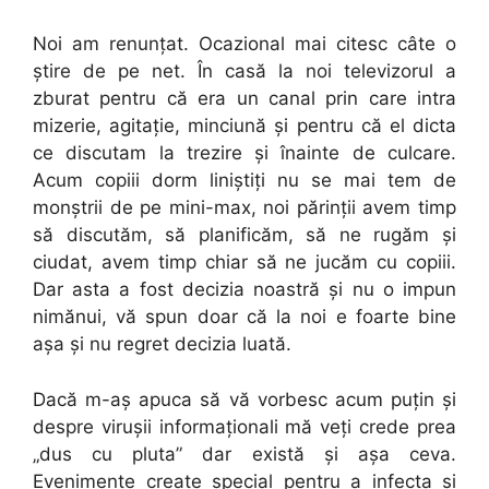
Noi am renunţat. Ocazional mai citesc câte o
ştire de pe net. În casă la noi televizorul a
zburat pentru că era un canal prin care intra
mizerie, agitaţie, minciună şi pentru că el dicta
ce discutam la trezire şi înainte de culcare.
Acum copiii dorm liniştiţi nu se mai tem de
monştrii de pe mini-max, noi părinţii avem timp
să discutăm, să planificăm, să ne rugăm şi
ciudat, avem timp chiar să ne jucăm cu copiii.
Dar asta a fost decizia noastră şi nu o impun
nimănui, vă spun doar că la noi e foarte bine
aşa şi nu regret decizia luată.
Dacă m-aş apuca să vă vorbesc acum puţin şi
despre viruşii informaţionali mă veţi crede prea
„dus cu pluta” dar există şi aşa ceva.
Evenimente create special pentru a infecta si