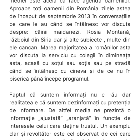
mediei este acela că face agenda oamenilor.
Aproape toţi oamenii din România zilele astea
de început de septembrie 2013 în conversaţiile
pe care le au când se întâlnesc vor discuta
despre: câinii maidanezi, Roşia Montană,
războiul din Siria dar şi alte subiecte , multe din
ele cancan. Marea majoritatea a românilor asta
vor discuta la serviciu cu colegii în dimineaţa
asta, acasă cu soţul sau soţia sau pe stradă
când se întâlnesc cu cineva şi de ce nu în
biserică până începe programul.
Faptul că suntem informaţi nu e rău dar
realitatea e că suntem dezinformaţi cu pretenţia
de informare. De altfel media ne prezintă o
informaţie „ajustată” „aranjată” în funcţie de
interesele celui care deţine trustul. Un exemplu
clar şi revoltător este cel observat de cei care