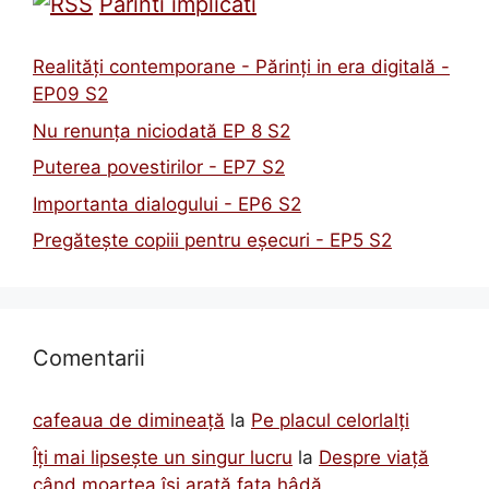
Parinti implicati
Realități contemporane - Părinți in era digitală -
EP09 S2
Nu renunța niciodată EP 8 S2
Puterea povestirilor - EP7 S2
Importanta dialogului - EP6 S2
Pregătește copiii pentru eșecuri - EP5 S2
Comentarii
cafeaua de dimineață
la
Pe placul celorlalți
Îți mai lipsește un singur lucru
la
Despre viață
când moartea își arată fața hâdă