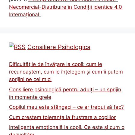
Necomercial-Distribuire în Condiţii Identice 4.0
Internațional
.
Consiliere Psihologica
Dificultățile de învățare la copii: cum le
recunoaștem, cum le înțelegem și cum îi putem
sprijini pe cei mici
Consiliere psihologică pentru adulți – un sprijin
în momente grele
Copilul meu este stângaci – ce ar trebui să fac?
Cum creștem toleranța la frustrare a copiilor
Inteligența emoțională la copii. Ce este și cum o
dezvoltăm