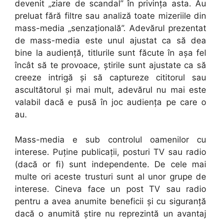
devenit „ziare de scandal” în privinţa asta. Au
preluat fără filtre sau analiză toate mizeriile din
mass-media „senzaţională”. Adevărul prezentat
de mass-media este unul ajustat ca să dea
bine la audienţă, titlurile sunt făcute în aşa fel
încât să te provoace, ştirile sunt ajustate ca să
creeze intrigă şi să captureze cititorul sau
ascultătorul şi mai mult, adevărul nu mai este
valabil dacă e pusă în joc audienţa pe care o
au.
Mass-media e sub controlul oamenilor cu
interese. Puţine publicaţii, posturi TV sau radio
(dacă or fi) sunt independente. De cele mai
multe ori aceste trusturi sunt al unor grupe de
interese. Cineva face un post TV sau radio
pentru a avea anumite beneficii şi cu siguranţă
dacă o anumită ştire nu reprezintă un avantaj