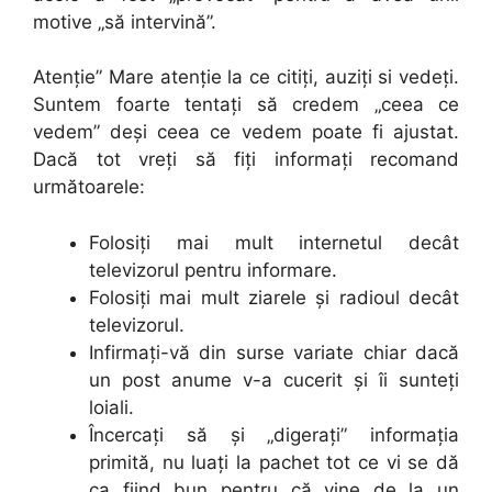
motive „să intervină”.
Atenţie” Mare atenţie la ce citiţi, auziţi si vedeţi.
Suntem foarte tentaţi să credem „ceea ce
vedem” deşi ceea ce vedem poate fi ajustat.
Dacă tot vreţi să fiţi informaţi recomand
următoarele:
Folosiţi mai mult internetul decât
televizorul pentru informare.
Folosiţi mai mult ziarele şi radioul decât
televizorul.
Infirmaţi-vă din surse variate chiar dacă
un post anume v-a cucerit şi îi sunteţi
loiali.
Încercaţi să şi „digeraţi” informaţia
primită, nu luaţi la pachet tot ce vi se dă
ca fiind bun pentru că vine de la un