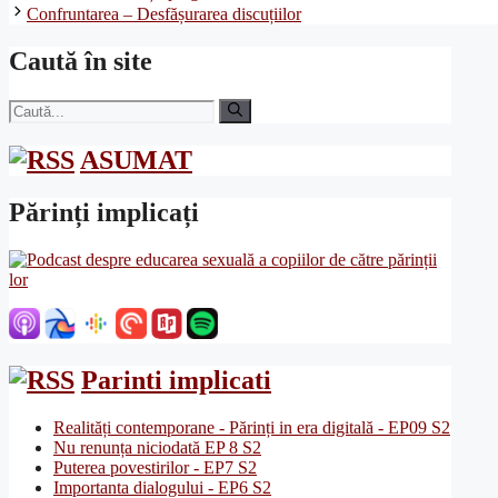
Confruntarea – Desfășurarea discuțiilor
Caută în site
Caută
după:
ASUMAT
Părinți implicați
Parinti implicati
Realități contemporane - Părinți in era digitală - EP09 S2
Nu renunța niciodată EP 8 S2
Puterea povestirilor - EP7 S2
Importanta dialogului - EP6 S2