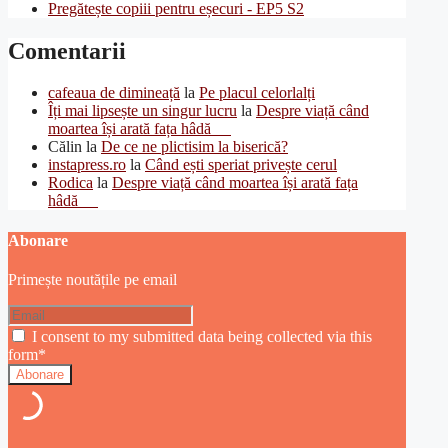
Pregătește copiii pentru eșecuri - EP5 S2
Comentarii
cafeaua de dimineață
la
Pe placul celorlalți
Îți mai lipsește un singur lucru
la
Despre viață când
moartea își arată fața hâdă
Călin
la
De ce ne plictisim la biserică?
instapress.ro
la
Când ești speriat privește cerul
Rodica
la
Despre viață când moartea își arată fața
hâdă
Abonare
Primește noutățile pe email
I consent to my submitted data being collected via this
form*