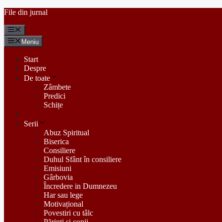
Sari
File din jurnal
la
conținut
Meniu
Meniu
Start
Despre
De toate
Zâmbete
Predici
Schițe
Meditări
Serii
Abuz Spiritual
Biserica
Consiliere
Duhul Sfânt în consiliere
Emisiuni
Gârbovia
Încredere in Dumnezeu
Har sau lege
Motivațional
Povestiri cu tâlc
Părinți și copii