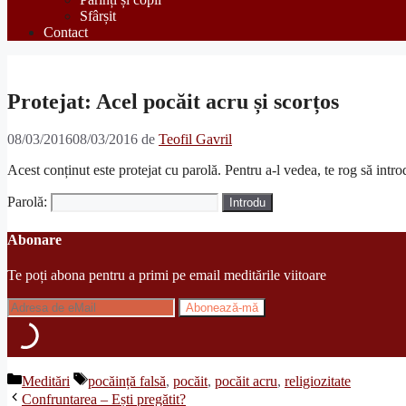
Sfârșit
Contact
Protejat: Acel pocăit acru și scorțos
08/03/2016
08/03/2016
de
Teofil Gavril
Acest conținut este protejat cu parolă. Pentru a-l vedea, te rog să intro
Parolă:
Abonare
Te poți abona pentru a primi pe email meditările viitoare
Categorii
Etichete
Meditări
pocăință falsă
,
pocăit
,
pocăit acru
,
religiozitate
Confruntarea – Ești pregătit?