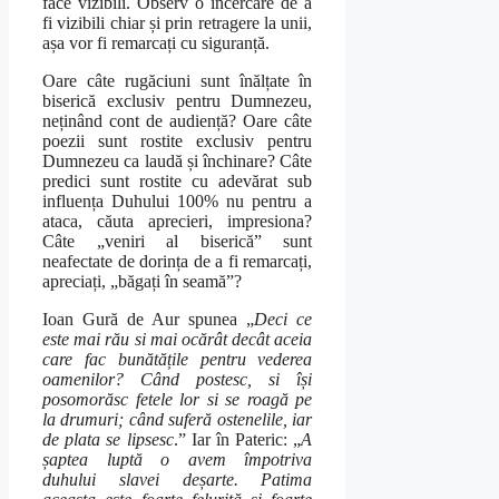
face vizibili. Observ o încercare de a
fi vizibili chiar și prin retragere la unii,
așa vor fi remarcați cu siguranță.
Oare câte rugăciuni sunt înălțate în
biserică exclusiv pentru Dumnezeu,
neținând cont de audiență? Oare câte
poezii sunt rostite exclusiv pentru
Dumnezeu ca laudă și închinare? Câte
predici sunt rostite cu adevărat sub
influența Duhului 100% nu pentru a
ataca, căuta aprecieri, impresiona?
Câte „veniri al biserică” sunt
neafectate de dorința de a fi remarcați,
apreciați, „băgați în seamă”?
Ioan Gură de Aur spunea „
Deci ce
este mai rău si mai ocărât decât aceia
care fac bunătățile pentru vederea
oamenilor? Când postesc, si își
posomorăsc fetele lor si se roagă pe
la drumuri; când suferă ostenelile, iar
de plata se lipsesc
.” Iar în Pateric: „
A
șaptea luptă o avem împotriva
duhului slavei deșarte. Patima