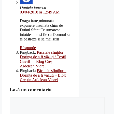
Daniela ionescu
03/04/2018 la 12:49 AM
Draga frate,minunata
expunere,insuflata chiar de
Duhul Sfant!Te urmaresc
intotdeauna,si fie ca Domnul sa
te pastreze si sa mai scrii
Răspunde
Pingback:
Păcatele sfinților –
Dorința de a fi văzuți / Teofil
Gavril – Blog Creștin
Ardelean Viorel
Pingback:
Păcatele sfinților –
Dorința de a fi văzuți – Blog
Creștin Ardelean Viorel
Lasă un comentariu
Comentariu