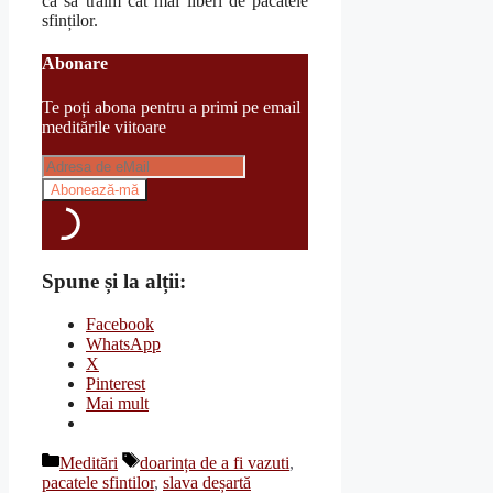
ca să trăim cât mai liberi de păcatele
sfinților.
Abonare
Te poți abona pentru a primi pe email
meditările viitoare
Spune și la alții:
Facebook
WhatsApp
X
Pinterest
Mai mult
Categorii
Etichete
Meditări
doarința de a fi vazuti
,
pacatele sfintilor
,
slava deșartă