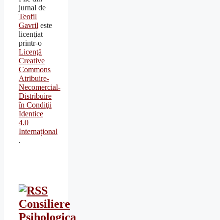
jurnal
de
Teofil
Gavril
este
licenţiat
printr-o
Licenţă
Creative
Commons
Atribuire-
Necomercial-
Distribuire
în Condiţii
Identice
4.0
Internațional
.
Consiliere
Psihologica