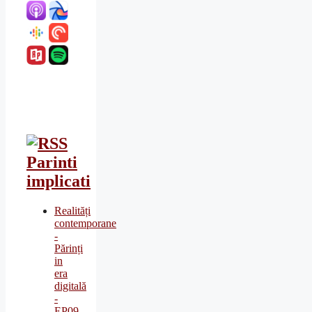
Parinti
implicati
Realități
contemporane
-
Părinți
in
era
digitală
-
EP09