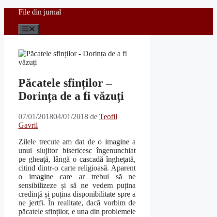
Sari
File din jurnal
la
conținut
Meniu
Păcatele sfinților –
Dorința de a fi văzuți
07/01/2018
04/01/2018
de
Teofil
Gavril
Zilele trecute am dat de o imagine a
unui slujitor bisericesc îngenunchiat
pe gheață, lângă o cascadă înghețată,
citind dintr-o carte religioasă. Aparent
o imagine care ar trebui să ne
sensibilizeze și să ne vedem puțina
credință și puțina disponibilitate spre a
ne jertfi. În realitate, dacă vorbim de
păcatele sfinților, e una din problemele