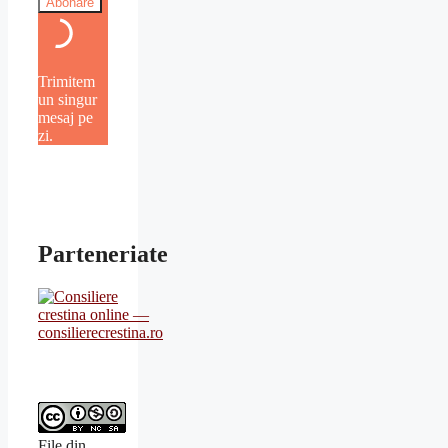
Trimitem
un singur
mesaj pe
zi.
Parteneriate
File din