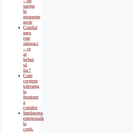
– un
sprijin
în
momente
grele
Copilul
meu
este
stângaci
– ce
ar
trebui
să
fac?
Cum
creștem
toleranța
la
frustrare
a
copiilor
Inteligența
emoțională
la
copii.