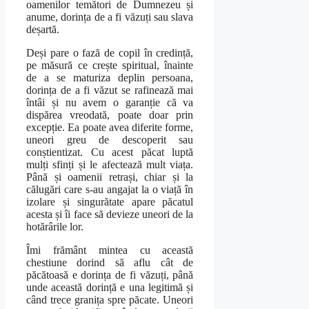
oamenilor temători de Dumnezeu și
anume, dorința de a fi văzuți sau slava
deșartă.
Deși pare o fază de copil în credință,
pe măsură ce crește spiritual, înainte
de a se maturiza deplin persoana,
dorința de a fi văzut se rafinează mai
întâi și nu avem o garanție că va
dispărea vreodată, poate doar prin
excepție. Ea poate avea diferite forme,
uneori greu de descoperit sau
conștientizat. Cu acest păcat luptă
mulți sfinți și le afectează mult viața.
Până și oamenii retrași, chiar și la
călugări care s-au angajat la o viață în
izolare și singurătate apare păcatul
acesta și îi face să devieze uneori de la
hotărârile lor.
Îmi frământ mintea cu această
chestiune dorind să aflu cât de
păcătoasă e dorința de fi văzuți, până
unde această dorință e una legitimă și
când trece granița spre păcate. Uneori