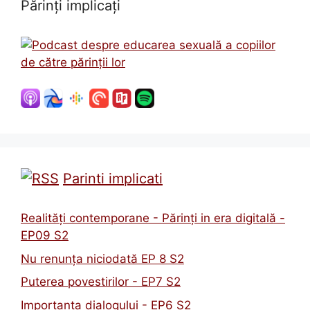
Părinți implicați
Parinti implicati
Realități contemporane - Părinți in era digitală -
EP09 S2
Nu renunța niciodată EP 8 S2
Puterea povestirilor - EP7 S2
Importanta dialogului - EP6 S2