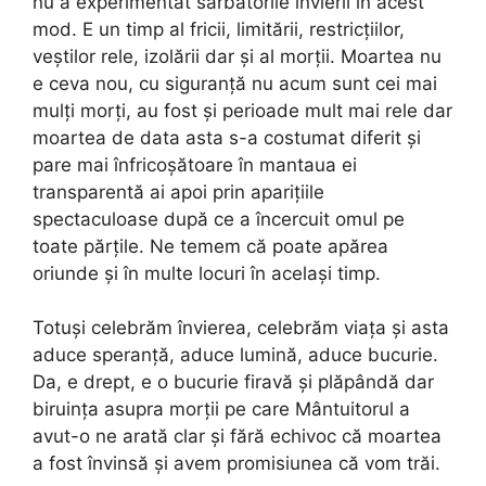
nu a experimentat sărbătorile învierii în acest
mod. E un timp al fricii, limitării, restricțiilor,
veștilor rele, izolării dar și al morții. Moartea nu
e ceva nou, cu siguranță nu acum sunt cei mai
mulți morți, au fost și perioade mult mai rele dar
moartea de data asta s-a costumat diferit și
pare mai înfricoșătoare în mantaua ei
transparentă ai apoi prin aparițiile
spectaculoase după ce a încercuit omul pe
toate părțile. Ne temem că poate apărea
oriunde și în multe locuri în același timp.
Totuși celebrăm învierea, celebrăm viața și asta
aduce speranță, aduce lumină, aduce bucurie.
Da, e drept, e o bucurie firavă și plăpândă dar
biruința asupra morții pe care Mântuitorul a
avut-o ne arată clar și fără echivoc că moartea
a fost învinsă și avem promisiunea că vom trăi.