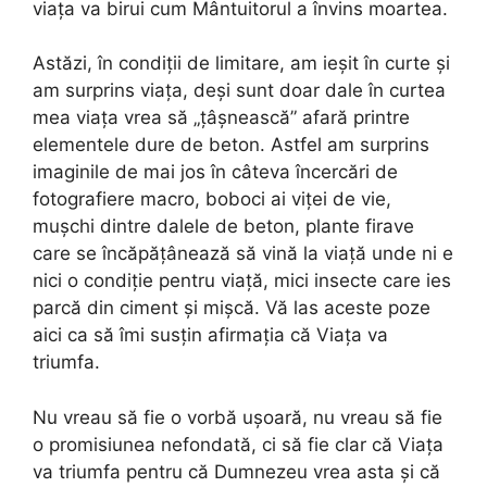
viața va birui cum Mântuitorul a învins moartea.
Astăzi, în condiții de limitare, am ieșit în curte și
am surprins viața, deși sunt doar dale în curtea
mea viața vrea să „țâșnească” afară printre
elementele dure de beton. Astfel am surprins
imaginile de mai jos în câteva încercări de
fotografiere macro, boboci ai viței de vie,
mușchi dintre dalele de beton, plante firave
care se încăpățânează să vină la viață unde ni e
nici o condiție pentru viață, mici insecte care ies
parcă din ciment și mișcă. Vă las aceste poze
aici ca să îmi susțin afirmația că Viața va
triumfa.
Nu vreau să fie o vorbă ușoară, nu vreau să fie
o promisiunea nefondată, ci să fie clar că Viața
va triumfa pentru că Dumnezeu vrea asta și că