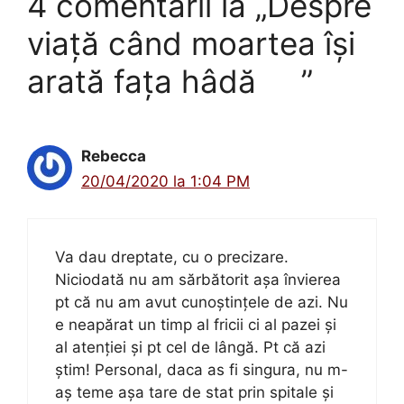
4 comentarii la „Despre
viață când moartea își
arată fața hâdă ”
Rebecca
20/04/2020 la 1:04 PM
Va dau dreptate, cu o precizare.
Niciodată nu am sărbătorit așa învierea
pt că nu am avut cunoștințele de azi. Nu
e neapărat un timp al fricii ci al pazei și
al atenției și pt cel de lângă. Pt că azi
știm! Personal, daca as fi singura, nu m-
aș teme așa tare de stat prin spitale și