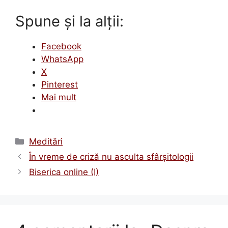
Spune și la alții:
Facebook
WhatsApp
X
Pinterest
Mai mult
Categorii
Meditări
În vreme de criză nu asculta sfârșitologii
Biserica online (I)