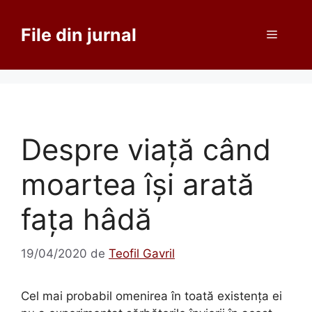
Sari
la
File din jurnal
Meniu
conținut
Despre viață când
moartea își arată
fața hâdă
19/04/2020
de
Teofil Gavril
Cel mai probabil omenirea în toată existența ei