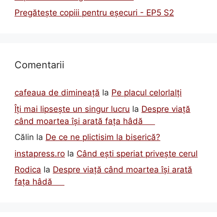
Pregătește copiii pentru eșecuri - EP5 S2
Comentarii
cafeaua de dimineață
la
Pe placul celorlalți
Îți mai lipsește un singur lucru
la
Despre viață
când moartea își arată fața hâdă
Călin
la
De ce ne plictisim la biserică?
instapress.ro
la
Când ești speriat privește cerul
Rodica
la
Despre viață când moartea își arată
fața hâdă