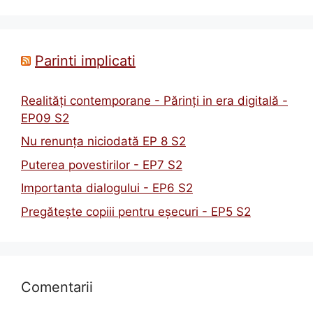
Parinti implicati
Realități contemporane - Părinți in era digitală -
EP09 S2
Nu renunța niciodată EP 8 S2
Puterea povestirilor - EP7 S2
Importanta dialogului - EP6 S2
Pregătește copiii pentru eșecuri - EP5 S2
Comentarii