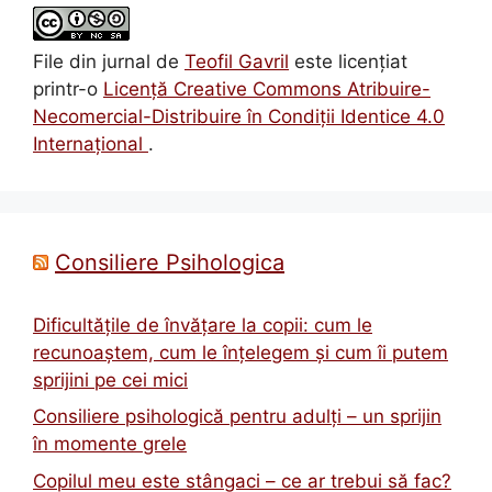
File din jurnal
de
Teofil Gavril
este licenţiat
printr-o
Licenţă Creative Commons Atribuire-
Necomercial-Distribuire în Condiţii Identice 4.0
Internațional
.
Consiliere Psihologica
Dificultățile de învățare la copii: cum le
recunoaștem, cum le înțelegem și cum îi putem
sprijini pe cei mici
Consiliere psihologică pentru adulți – un sprijin
în momente grele
Copilul meu este stângaci – ce ar trebui să fac?