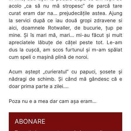
acolo „ca să nu mă stropesc” de parcă tare
curat eram dar na… prejudecăţile astea. Ajung
la servici după ce iau două gropi zdravene si
aici, doamnele Rotwaller, de bucurie, ţup pe
mine. Şi îs mari mă, mari… mi-au făcut şi mult
apreciatele lăbuţe de căţel peste tot. Le-am
dus la cuşcă, am scos furtunul şi m-am spălat
cum speli o maşină plină de noroi.
Acum aştept „curieratul” cu papuci, şosete şi
nădragi de schimb. Şi când mă gândesc că e
doar prima parte a zilei….
Poza nu e a mea dar cam aşa eram…
ABONARE