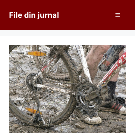
Sari
la
File din jurnal
Meniu
conținut