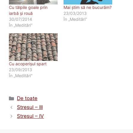
Cu tălpile goale prin
Mai ştim să ne bucurăm?
iarbă şi rouă
23/03/2013
30/07/2014
În „Meditări”
În „Meditări”
Cu acoperişul spart
23/09/2013
În „Meditări”
Categorii
De toate
Stresul – III
Stresul – IV