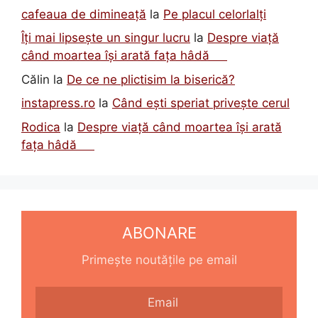
cafeaua de dimineață
la
Pe placul celorlalți
Îți mai lipsește un singur lucru
la
Despre viață
când moartea își arată fața hâdă
Călin
la
De ce ne plictisim la biserică?
instapress.ro
la
Când ești speriat privește cerul
Rodica
la
Despre viață când moartea își arată
fața hâdă
ABONARE
Primește noutățile pe email