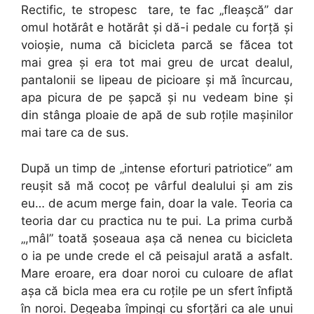
Rectific, te stropesc tare, te fac „fleaşcă” dar
omul hotărât e hotărât şi dă-i pedale cu forţă şi
voioşie, numa că bicicleta parcă se făcea tot
mai grea şi era tot mai greu de urcat dealul,
pantalonii se lipeau de picioare şi mă încurcau,
apa picura de pe şapcă şi nu vedeam bine şi
din stânga ploaie de apă de sub roţile maşinilor
mai tare ca de sus.
După un timp de „intense eforturi patriotice” am
reuşit să mă cocoţ pe vârful dealului şi am zis
eu… de acum merge fain, doar la vale. Teoria ca
teoria dar cu practica nu te pui. La prima curbă
„,mâl” toată şoseaua aşa că nenea cu bicicleta
o ia pe unde crede el că peisajul arată a asfalt.
Mare eroare, era doar noroi cu culoare de aflat
aşa că bicla mea era cu roţile pe un sfert înfiptă
în noroi. Degeaba împingi cu sforţări ca ale unui