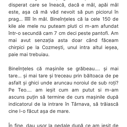
disperat care se îneacă, dacă e mâl, apăi mâl
este, aşa că mă văd nevoit să pun piciorul în
prag… îîîîî în mâl. Bineînţeles că la cele 150 de
kile ale mele nu puteam pluti ci m-am afundat
într-o secundă cam 7 cm deci peste pantofi. Am
mai avut senzaţia asta doar când făceam
chirpici pe la Cozmeşti, unul intra altul ieşea,
paie mai trebuiau.
Bineînţeles că maşinile se grăbeau…. şi mai
tare… şi mai tare şi treceau prin băltoaca de pe
asfalt şi ghici unde aruncau noroiul de sub roţi?
Pe Teo…. am ieşit cum am putut si m-am
ascuns puţin să termine de curs maşinile după
indicatorul de la intrare în Târnava, să trăiască
cine l-o făcut aşa de mare.
În fine, dau uşor la pedale după ce am ieşit de