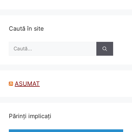
Caută în site
Caută
după:
ASUMAT
Părinți implicați