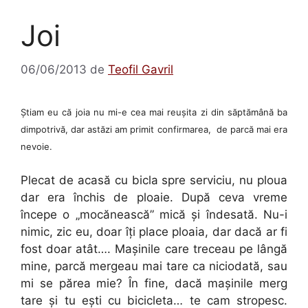
Joi
06/06/2013
de
Teofil Gavril
Ştiam eu că joia nu mi-e cea mai reuşita zi din săptămână ba
dimpotrivă, dar astăzi am primit confirmarea, de parcă mai era
nevoie.
Plecat de acasă cu bicla spre serviciu, nu ploua
dar era închis de ploaie. După ceva vreme
începe o „mocănească” mică şi îndesată. Nu-i
nimic, zic eu, doar îţi place ploaia, dar dacă ar fi
fost doar atât…. Maşinile care treceau pe lângă
mine, parcă mergeau mai tare ca niciodată, sau
mi se părea mie? În fine, dacă maşinile merg
tare şi tu eşti cu bicicleta… te cam stropesc.