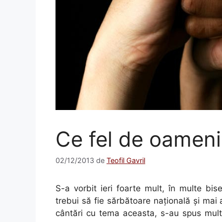
Ce fel de oameni 
02/12/2013
de
Teofil Gavril
S-a vorbit ieri foarte mult, în multe bi
trebui să fie sărbătoare naţională şi mai
cântări cu tema aceasta, s-au spus multe