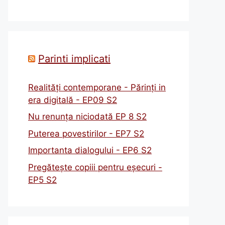
Parinti implicati
Realități contemporane - Părinți in
era digitală - EP09 S2
Nu renunța niciodată EP 8 S2
Puterea povestirilor - EP7 S2
Importanta dialogului - EP6 S2
Pregătește copiii pentru eșecuri -
EP5 S2