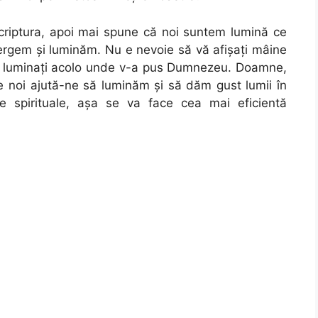
criptura, apoi mai spune că noi suntem lumină ce
ergem şi luminăm. Nu e nevoie să vă afişaţi mâine
să luminaţi acolo unde v-a pus Dumnezeu. Doamne,
pe noi ajută-ne să luminăm şi să dăm gust lumii în
le spirituale, aşa se va face cea mai eficientă