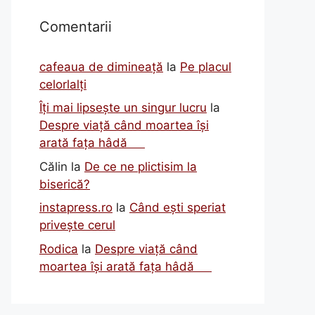
Comentarii
cafeaua de dimineață
la
Pe placul
celorlalți
Îți mai lipsește un singur lucru
la
Despre viață când moartea își
arată fața hâdă
Călin
la
De ce ne plictisim la
biserică?
instapress.ro
la
Când ești speriat
privește cerul
Rodica
la
Despre viață când
moartea își arată fața hâdă