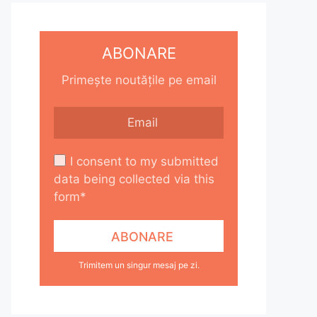
ABONARE
Primește noutățile pe email
I consent to my submitted
data being collected via this
form*
Trimitem un singur mesaj pe zi.