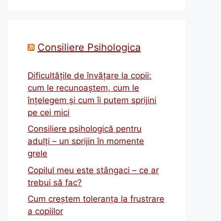
Consiliere Psihologica
Dificultățile de învățare la copii:
cum le recunoaștem, cum le
înțelegem și cum îi putem sprijini
pe cei mici
Consiliere psihologică pentru
adulți – un sprijin în momente
grele
Copilul meu este stângaci – ce ar
trebui să fac?
Cum creștem toleranța la frustrare
a copiilor