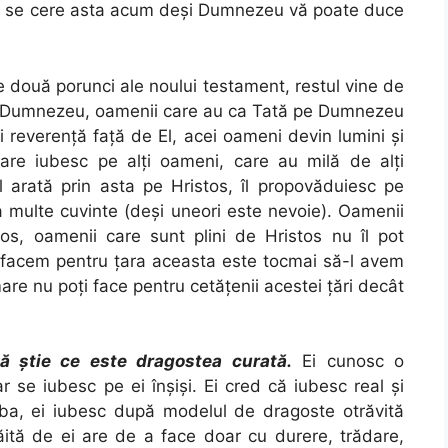
 ni se cere asta acum deşi Dumnezeu vă poate duce
 două porunci ale noului testament, restul vine de
în Dumnezeu, oamenii care au ca Tată pe Dumnezeu
şi reverenţă faţă de El, acei oameni devin lumini şi
are iubesc pe alţi oameni, care au milă de alţi
îl arată prin asta pe Hristos, îl propovăduiesc pe
a multe cuvinte (deşi uneori este nevoie). Oamenii
tos, oamenii care sunt plini de Hristos nu îl pot
 facem pentru ţara aceasta este tocmai să-l avem
are nu poţi face pentru cetăţenii acestei ţări decât
ă ştie ce este dragostea curată.
Ei cunosc o
r se iubesc pe ei înşişi. Ei cred că iubesc real şi
ba, ei iubesc după modelul de dragoste otrăvită
ăită de ei are de a face doar cu durere, trădare,