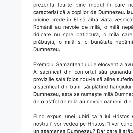
prezenta foarte bine modul în care noi
caracteristică a copiilor de Dumnezeu. Is
oricine crede în El să aibă viaţa veşni
Românii au nevoie de milă, o milă nepă
ridicare nu spre batjocură, o milă care
prăbuşiţi, o milă şi o bunătate nepămâ
Dumnezeu.
Exemplul Samariteanului e elocvent a avut 
A sacrificat din confortul său punându-
proviziile sale folosindu-le să aline suferi
a sacrificat din banii săi plătind hangiul
Dumnezeu, asta se numeşte milă Dumnezei
de o astfel de milă au nevoie oamenii din 
Fiind expuşi unei iubiri ca a lui Hristos 
nostru îl vor vedea pe Hristos, îl vor cun
un asemenea Dumnezeu? Dar oare îl arătăm