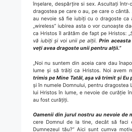
înşelare, despărţire si sex. Ascultaţi într-
dragostea pe care o au, pe care o cântă.
au nevoie să fie iubiţi cu o dragoste ca 
„wireless” iubirea asta o vor cunoaşte dac
ca Hristos îl arătăm de fapt pe Hristos: „
vă iubiţi şi voi unii pe alţii.
Prin aceasta
veţi avea dragoste unii pentru alţii.”
„Noi nu suntem din aceia care dau înapoi
lume şi să trăiţi ca Hristos. Noi avem
trimis pe Mine Tatăl, aşa vă trimit şi Eu 
şi în numele Domnului, pentru dragostea
lui Hristos în lume, e nevoie de curăţie 
au fost curăţiţi.
Oamenii din jurul nostru au nevoie de 
cere Domnul de la tine, decât să faci 
Dumnezeul tău?” Aici sunt cumva motiv