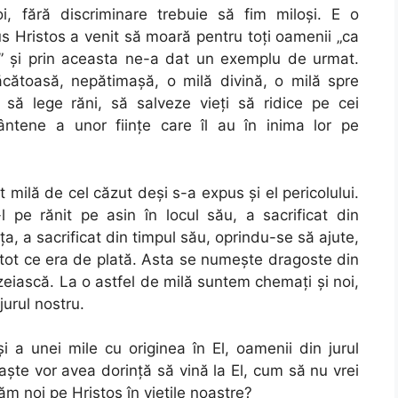
, fără discriminare trebuie să fim miloşi. E o
us Hristos a venit să moară pentru toţi oamenii „ca
că” şi prin aceasta ne-a dat un exemplu de urmat.
cătoasă, nepătimaşă, o milă divină, o milă spre
 să lege răni, să salveze vieţi să ridice pe cei
ntene a unor fiinţe care îl au în inima lor pe
milă de cel căzut deşi s-a expus şi el pericolului.
l pe rănit pe asin în locul său, a sacrificat din
nţa, a sacrificat din timpul său, oprindu-se să ajute,
ui tot ce era de plată. Asta se numeşte dragoste din
ască. La o astfel de milă suntem chemaţi şi noi,
jurul nostru.
şi a unei mile cu originea în El, oamenii din jurul
oaşte vor avea dorinţă să vină la El, cum să nu vrei
 noi pe Hristos în vieţile noastre?