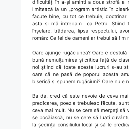
dificultăţi în a-şi aminti a doua strofă a
limitează la un „program artistic în bise
făcute bine, cu tot ce trebuie, doctrinar
asta şi mă întrebam ca Petru: Ştiind to
înşelare, trădarea, lipsa respectului, avor
român: Ce fel de oameni ar trebui să fim 
Oare ajunge rugăciunea? Oare e destulă
bună nemulţumirea şi critica faţă de clasa
noi ştiind că toate aceste lucruri s-au 
oare că ne pasă de poporul acesta amă
biserică şi spunem rugăciuni? Oare nu e n
Ba da, cred că este nevoie de ceva mai 
predicarea, poezia trebuiesc făcute, sunt
ceva mai mult. Nu se cere să mergeţi să
se pocăiască, nu se cere să luaţi cuvântul
la şedinţa consiliului local şi să le predi