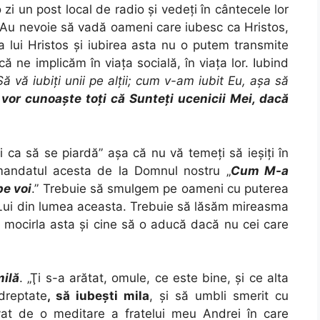
o zi un post local de radio şi vedeţi în cântecele lor
 Au nevoie să vadă oameni care iubesc ca Hristos,
a lui Hristos şi iubirea asta nu o putem transmite
ă ne implicăm în viaţa socială, în viaţa lor. Iubind
Să vă iubiţi unii pe alţii; cum v-am iubit Eu, aşa să
 vor cunoaşte toţi că Sunteţi ucenicii Mei, dacă
 ca să se piardă” aşa că nu vă temeţi să ieşiţi în
 mandatul acesta de la Domnul nostru „
Cum M-a
pe voi
.” Trebuie să smulgem pe oameni cu puterea
 Lui din lumea aceasta. Trebuie să lăsăm mireasma
în mocirla asta şi cine să o aducă dacă nu cei care
milă
. „Ţi s-a arătat, omule, ce este bine, şi ce alta
dreptate
, să iubeşti mila
, şi să umbli smerit cu
at de o meditare a fratelui meu Andrei în care