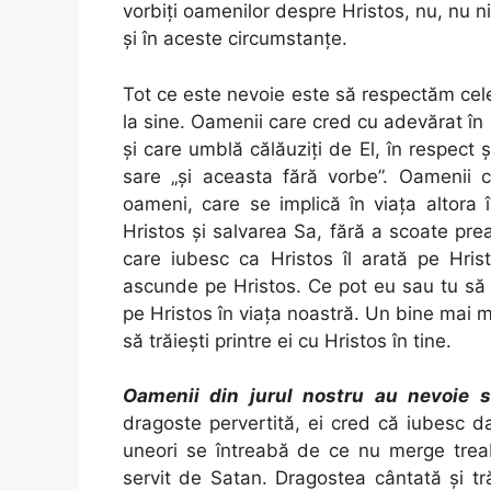
vorbiţi oamenilor despre Hristos, nu, nu
şi în aceste circumstanţe.
Tot ce este nevoie este să respectăm cele
la sine. Oamenii care cred cu adevărat 
şi care umblă călăuziţi de El, în respect 
sare „şi aceasta fără vorbe”. Oamenii c
oameni, care se implică în viaţa altora 
Hristos şi salvarea Sa, fără a scoate pre
care iubesc ca Hristos îl arată pe Hris
ascunde pe Hristos. Ce pot eu sau tu să
pe Hristos în viaţa noastră. Un bine mai m
să trăieşti printre ei cu Hristos în tine.
Oamenii din jurul nostru au nevoie s
dragoste pervertită, ei cred că iubesc da
uneori se întreabă de ce nu merge trea
servit de Satan. Dragostea cântată şi tr