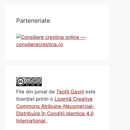
Parteneriate
File din jurnal
de
Teofil Gavril
este
licenţiat printr-o
Licenţă Creative
Commons Atribuire-Necomercial-
Distribuire în Condiţii Identice 4.0
Internațional
.