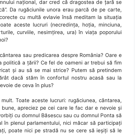
 imnului naţional, dar cred că dragostea de ţară se
rică”. Da rugăciunile unora erau parcă de pe carte,
 corecte cu multă evlavie însă meditam la situaţia
ate aceste lucruri (necredinţa, hoţia, minciuna,
turile, curviile, nesimţirea, ura) în viaţa poporului
noi?
 cântarea sau predicarea despre România? Oare e
 politică a ţării? Ce fel de oameni ar trebui să fim
stricat şi au să se mai strice? Putem să pretindem
rât dacă stăm în confortul nostru acasă sau la
evoie de ceva în plus?
mult. Toate aceste lucruri: rugăciunea, cântarea,
 bune, apreciez pe cei care le fac dar e nevoie şi
 vorbiţi cu domnul Băsescu sau cu domnul Ponta să
 în plenul parlamentului, nici măcar să participaţi
caţi, poate nici pe stradă nu se cere să ieşiţi să le