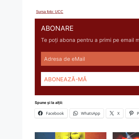
Sursa foto: UCC
ABONARE
Te poți abona pentru a primi pe email me
Spune și la alții:
Facebook
WhatsApp
X
P