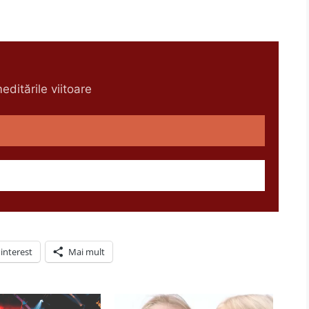
ditările viitoare
interest
Mai mult