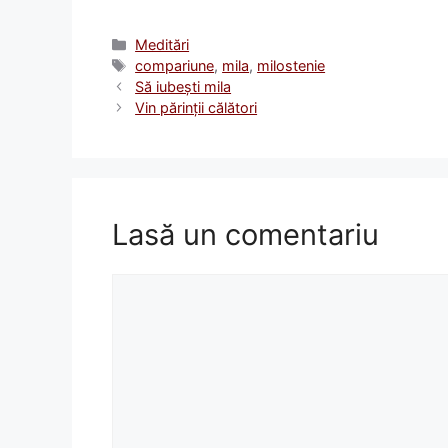
Categorii
Meditări
Etichete
compariune
,
mila
,
milostenie
Să iubeşti mila
Vin părinţii călători
Lasă un comentariu
Comentariu