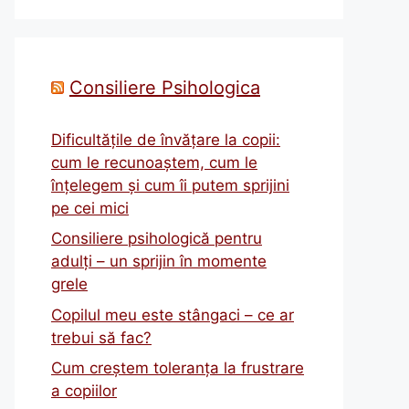
Consiliere Psihologica
Dificultățile de învățare la copii:
cum le recunoaștem, cum le
înțelegem și cum îi putem sprijini
pe cei mici
Consiliere psihologică pentru
adulți – un sprijin în momente
grele
Copilul meu este stângaci – ce ar
trebui să fac?
Cum creștem toleranța la frustrare
a copiilor