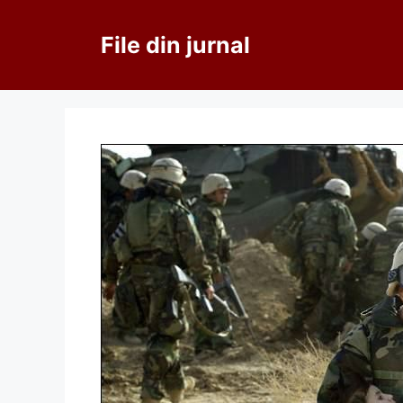
Sari
la
File din jurnal
conținut