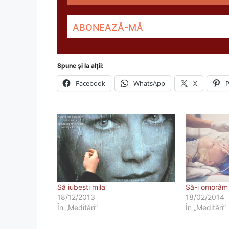
Spune și la alții:
Facebook
WhatsApp
X
P
Să iubeşti mila
Să-i omorâm
18/12/2013
18/02/2014
În „Meditări”
În „Meditări”