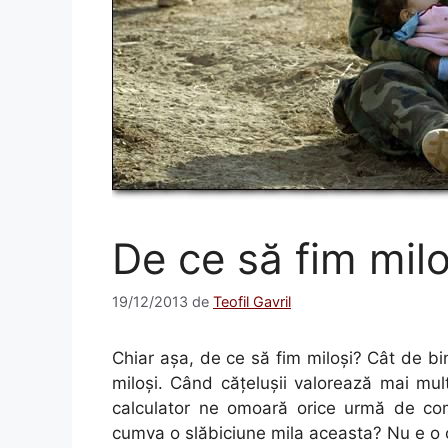
De ce să fim milo
19/12/2013
de
Teofil Gavril
Chiar aşa, de ce să fim miloşi? Cât de bi
miloşi. Când căţeluşii valorează mai mult
calculator ne omoară orice urmă de co
cumva o slăbiciune mila aceasta? Nu e o c