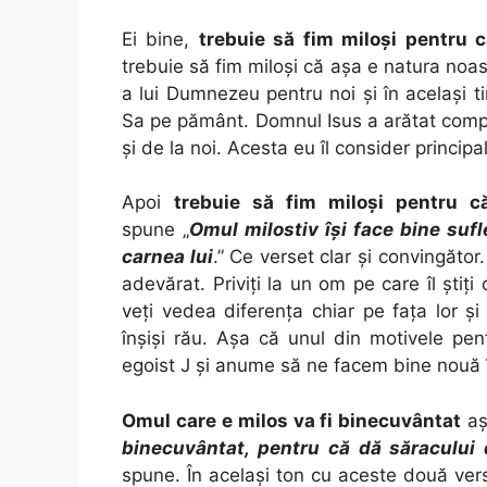
Ei bine,
trebuie să fim miloşi pentru 
trebuie să fim miloşi că aşa e natura noa
a lui Dumnezeu pentru noi şi în acelaşi
Sa pe pământ. Domnul Isus a arătat compa
şi de la noi. Acesta eu îl consider principal
Apoi
trebuie să fim miloşi pentru 
spune „
Omul milostiv îşi face bine sufl
carnea lui
.” Ce verset clar şi convingăto
adevărat. Priviţi la un om pe care îl ştiţi 
veţi vedea diferenţa chiar pe faţa lor şi
înşişi rău. Aşa că unul din motivele pe
egoist J şi anume să ne facem bine nouă 
Omul care e milos va fi binecuvântat
aş
binecuvântat, pentru că dă săracului d
spune. În acelaşi ton cu aceste două vers