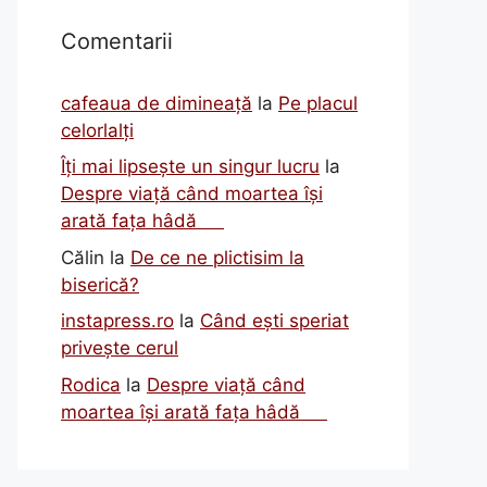
Comentarii
cafeaua de dimineață
la
Pe placul
celorlalți
Îți mai lipsește un singur lucru
la
Despre viață când moartea își
arată fața hâdă
Călin
la
De ce ne plictisim la
biserică?
instapress.ro
la
Când ești speriat
privește cerul
Rodica
la
Despre viață când
moartea își arată fața hâdă