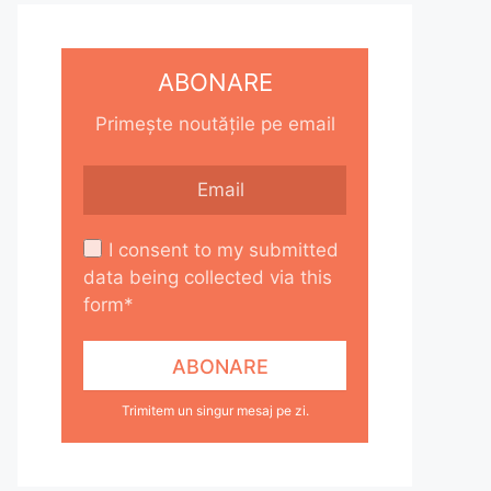
ABONARE
Primește noutățile pe email
I consent to my submitted
data being collected via this
form*
Trimitem un singur mesaj pe zi.