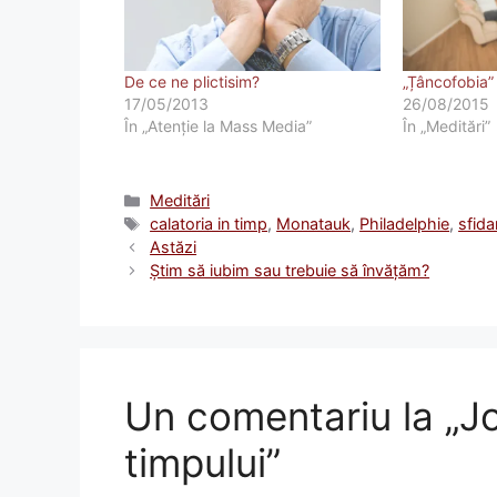
De ce ne plictisim?
„Țâncofobia” 
17/05/2013
26/08/2015
În „Atenţie la Mass Media”
În „Meditări”
Categorii
Meditări
Etichete
calatoria in timp
,
Monatauk
,
Philadelphie
,
sfida
Astăzi
Ştim să iubim sau trebuie să învăţăm?
Un comentariu la „Jo
timpului”