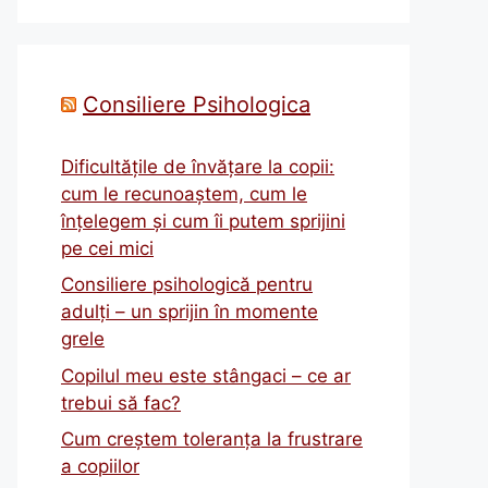
Consiliere Psihologica
Dificultățile de învățare la copii:
cum le recunoaștem, cum le
înțelegem și cum îi putem sprijini
pe cei mici
Consiliere psihologică pentru
adulți – un sprijin în momente
grele
Copilul meu este stângaci – ce ar
trebui să fac?
Cum creștem toleranța la frustrare
a copiilor