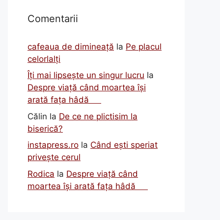
Comentarii
cafeaua de dimineață
la
Pe placul
celorlalți
Îți mai lipsește un singur lucru
la
Despre viață când moartea își
arată fața hâdă
Călin
la
De ce ne plictisim la
biserică?
instapress.ro
la
Când ești speriat
privește cerul
Rodica
la
Despre viață când
moartea își arată fața hâdă