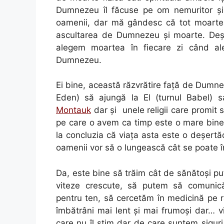
Dumnezeu îl făcuse pe om nemuritor şi
oamenii, dar mă gândesc că tot moartea 
ascultarea de Dumnezeu şi moarte. Deşi
alegem moartea în fiecare zi când a
Dumnezeu.
Ei bine, această răzvrătire faţă de Dumne
Eden) să ajungă la El (turnul Babel) sa
Montauk
dar şi unele religii care promit
pe care o avem ca timp este o mare bine
la concluzia că viaţa asta este o deşertă
oamenii vor să o lungească cât se poate î
Da, este bine să trăim cât de sănătoşi p
viteze crescute, să putem să comunică
pentru ten, să cercetăm în medicină pe 
îmbătrâni mai lent şi mai frumoşi dar… v
care nu îl ştim dar de care suntem sigur