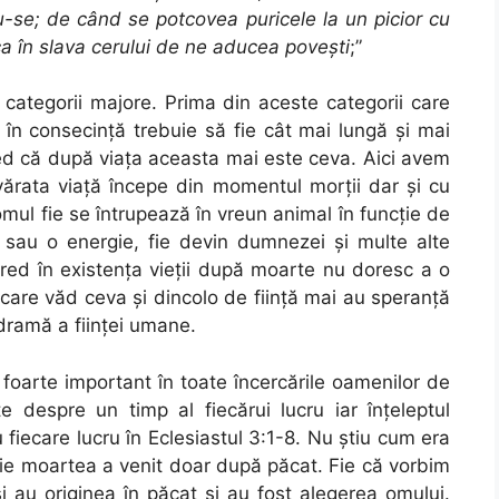
du-se; de când se potcovea puricele la un picior cu
ca în slava cerului de ne aducea poveşti
;”
 categorii majore. Prima din aceste categorii care
 în consecinţă trebuie să fie cât mai lungă şi mai
red că după viaţa aceasta mai este ceva. Aici avem
vărata viaţă începe din momentul morţii dar şi cu
omul fie se întrupează în vreun animal în funcţie de
re sau o energie, fie devin dumnezei şi multe alte
red în existenţa vieţii după moarte nu doresc a o
 care văd ceva şi dincolo de fiinţă mai au speranţă
dramă a fiinţei umane.
foarte important în toate încercările oamenilor de
e despre un timp al fiecărui lucru iar înţeleptul
iecare lucru în Eclesiastul 3:1-8. Nu ştiu cum era
blie moartea a venit doar după păcat. Fie că vorbim
i au originea în păcat şi au fost alegerea omului.