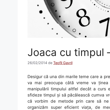
Joaca cu timpul –
26/02/2014
de
Teofil Gavril
Desigur că una din marile teme care a pr
va mai preocupa câtă vreme va ţinea p
manipulării timpului altfel decât a cur
sfideze timpul şi să păcălească cumva vre
că vorbim de metode prin care să ne 
organizăm super eficient viaţa, de m