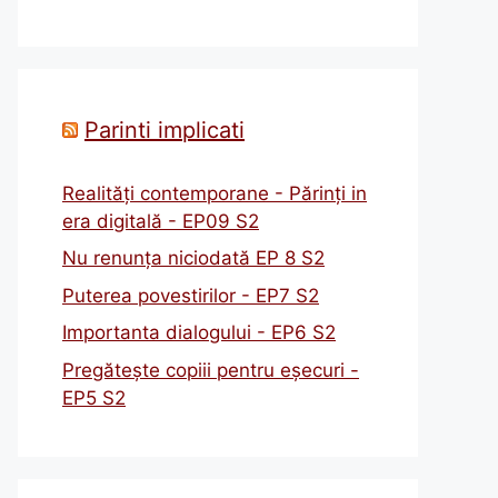
Parinti implicati
Realități contemporane - Părinți in
era digitală - EP09 S2
Nu renunța niciodată EP 8 S2
Puterea povestirilor - EP7 S2
Importanta dialogului - EP6 S2
Pregătește copiii pentru eșecuri -
EP5 S2