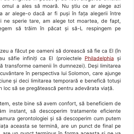
 omul a ales să moară. Nu ştiu ce ar alege azi
ar alege-o dacă ar fi puşi în faţa alegerii între
 ne sperie tare, am alege tot moartea, de fapt,
legem să trăim în păcat şi să-L respingem pe
zeu a făcut pe oameni să dorească să fie ca El (în
u săfie infiniţi ca El (proiectele
Philadelphia
şi
 să transforme oamenii în dumnezei). Deşi limitarea
cuvântare în perspectiva lui Solomon, care ajunge
ciune şi deci limitarea temporară e benefică totuşi
n loc să se pregătească pentru adevărata viaţă.
utem, este bine să avem confort, să beneficiem de
m instant, să descoperim tratamente eficiente
ramura gerontologiei şi să descoperim cum putem
iaţa aceasta se termină, are un punct de final pe
i, are un punct terminus în forma aceasta şi ne va