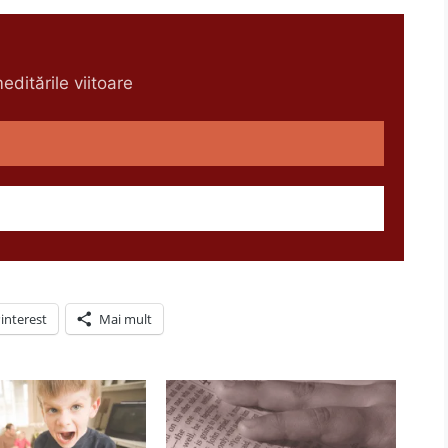
ditările viitoare
interest
Mai mult