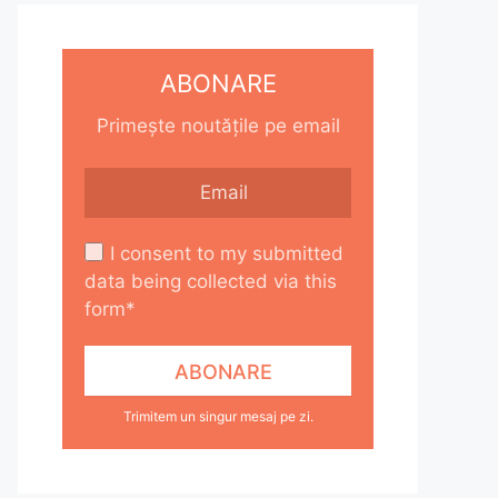
ABONARE
Primește noutățile pe email
I consent to my submitted
data being collected via this
form*
Trimitem un singur mesaj pe zi.