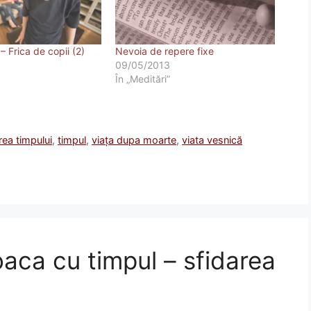
– Frica de copii (2)
Nevoia de repere fixe
09/05/2013
În „Meditări”
rea timpului
,
timpul
,
viaţa dupa moarte
,
viata vesnică
aca cu timpul – sfidarea