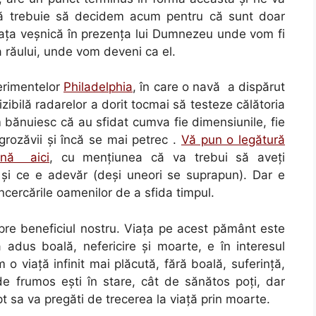
aţă trebuie să decidem acum pentru că sunt doar
viaţa veşnică în prezenţa lui Dumnezeu unde vom fi
a răului, unde vom deveni ca el.
erimentelor
Philadelphia
, în care o navă a dispărut
izibilă radarelor a dorit tocmai să testeze călătoria
 bănuiesc că au sfidat cumva fie dimensiunile, fie
grozăvii şi încă se mai petrec .
Vă pun o legătură
ână aici
, cu menţiunea că va trebui să aveţi
e şi ce e adevăr (deşi uneori se suprapun). Dar e
cercările oamenilor de a sfida timpul.
pre beneficiul nostru. Viaţa pe acest pământ este
 adus boală, nefericire şi moarte, e în interesul
 o viaţă infinit mai plăcută, fără boală, suferinţă,
de frumos eşti în stare, cât de sănătos poţi, dar
 sa va pregăti de trecerea la viaţă prin moarte.