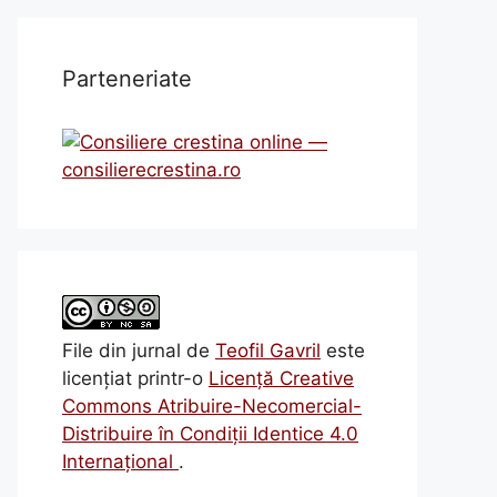
Parteneriate
File din jurnal
de
Teofil Gavril
este
licenţiat printr-o
Licenţă Creative
Commons Atribuire-Necomercial-
Distribuire în Condiţii Identice 4.0
Internațional
.