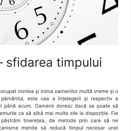
 sfidarea timpului
eocupat mintea şi inima oamenilor multă vreme şi o
ământul, este cea a înţelegerii şi respectiv a
s el până acum. Oamenii doresc dacă se poate să
murile ca să aibă mai multe zile la dispoziţie. Fie
păstrăm tinereţea, de metode prin care să ne
ecanisme menite să reducă timpul necesar unei