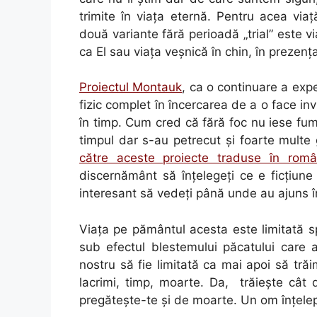
trimite în viaţa eternă. Pentru acea vi
două variante fără perioadă „trial” este 
ca El sau viaţa veşnică în chin, în prezenţ
Proiectul Montauk
, ca o continuare a exp
fizic complet în încercarea de a o face inv
în timp. Cum cred că fără foc nu iese fum
timpul dar s-au petrecut şi foarte multe 
către aceste proiecte traduse în rom
discernământ să înţelegeţi ce e ficţiun
interesant să vedeţi până unde au ajuns în
Viaţa pe pământul acesta este limitată s
sub efectul blestemului păcatului care a
nostru să fie limitată ca mai apoi să trăim
lacrimi, timp, moarte. Da, trăieşte cât 
pregăteşte-te şi de moarte. Un om înţelept