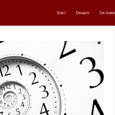
Start
Despre
De toate