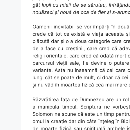
gât lupii cu mieii de se sărutau, înfrăţin
nouăzeci şi nouă de oca de fier şi s-arun
Oamenii inevitabil se vor împărţi în două
crede că tot ce există e viaţa aceasta şi
plăcută dar şi o a doua categorie care c
de a face cu creştinii, care cred că ade
religii orientale, care cred că odată mort 
parcursul vieţii sale, fie devine o pute
variante. Asta nu înseamnă că cei care c
lungi cât se poate de mult, ci doar că cei
şi nu văd în moartea fizică cea mai mare 
Răzvrătirea faţă de Dumnezeu are un rol 
a manipula timpul. Scriptura ne vorbeşt
Solomon ne spune că este un timp pentru f
omul la creaţie dar din câte înţeleg în Bi
de moarte fizică sau spirituală ambele îş