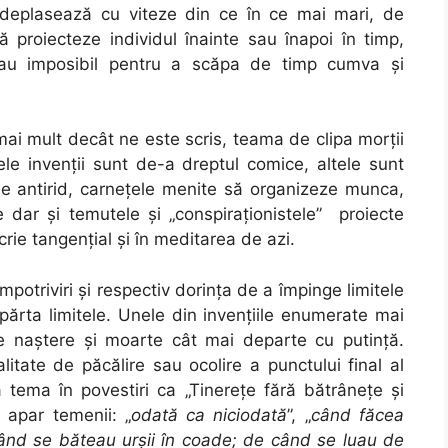
 deplasează cu viteze din ce în ce mai mari, de
ă proiecteze individul înainte sau înapoi în timp,
sau imposibil pentru a scăpa de timp cumva şi
mai mult decât ne este scris, teama de clipa morţii
ele invenţii sunt de-a dreptul comice, altele sunt
me antirid, carneţele menite să organizeze munca,
e dar şi temutele şi „conspiraţionistele” proiecte
rie tangenţial şi în meditarea de azi.
împotriviri şi respectiv dorinţa de a împinge limitele
părta limitele. Unele din invenţiile enumerate mai
e naştere şi moarte cât mai departe cu putinţă.
tate de păcălire sau ocolire a punctului final al
tă tema în povestiri ca „Tinereţe fără bătrâneţe şi
 apar temenii: „
odată ca niciodată
”, „
când făcea
când se băteau urşii în coade; de când se luau de