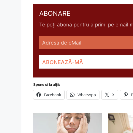
ABONARE
Te poți abona pentru a primi pe email me
Spune și la alții:
Facebook
WhatsApp
X
P