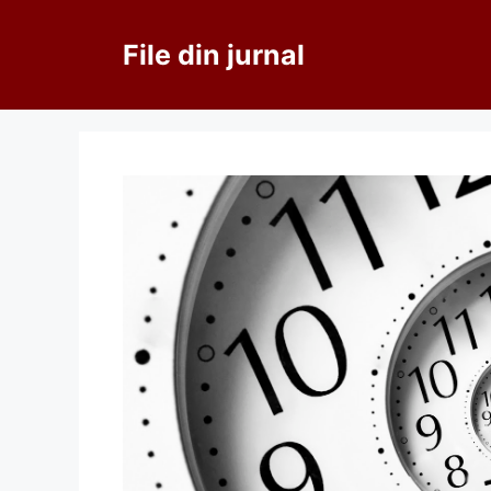
Sari
la
File din jurnal
conținut