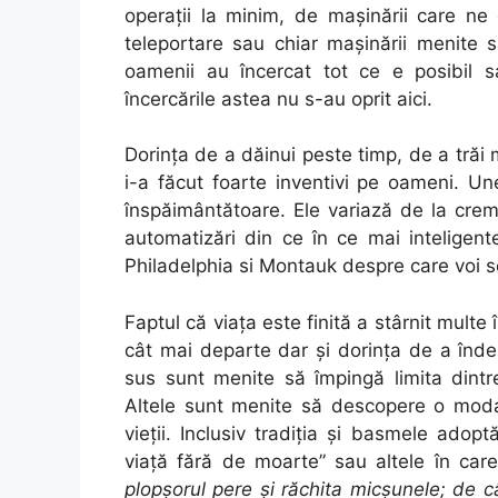
operaţii la minim, de maşinării care ne
teleportare sau chiar maşinării menite s
oamenii au încercat tot ce e posibil 
încercările astea nu s-au oprit aici.
Dorinţa de a dăinui peste timp, de a trăi 
i-a făcut foarte inventivi pe oameni. Un
înspăimântătoare. Ele variază de la cre
automatizări din ce în ce mai inteligent
Philadelphia si Montauk despre care voi sc
Faptul că viaţa este finită a stârnit multe 
cât mai departe dar şi dorinţa de a înde
sus sunt menite să împingă limita dintr
Altele sunt menite să descopere o modali
vieţii. Inclusiv tradiţia şi basmele adop
viaţă fără de moarte” sau altele în care
plopşorul pere şi răchita micşunele; de 