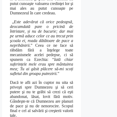
putut cunoaşte valoarea credinţei lor şi
mai ales au putut cunoaşte pe
Dumnezeul în care credeau.
„
Este adevărat că orice pedeapsă,
deocamdată pare o pricină de
întristare, și nu de bucurie; dar mai
pe urmă aduce celor ce au trecut prin
şcoala ei, roada dătătoare de pace a
neprihănirii
.” Ceea ce ne face să
răbdăm fără a înţelege toate
mecanismele acelei pedepse, ci să
spunem ca Ezechia: “
Iată chiar
suferințele mele erau spre mântuirea
mea; Tu ai găsit plăcere să-mi scoți
sufletul din groapa putrezirii.
”
Dacă te afli azi în cuptor nu uita să
priveşti spre Dumnezeu şi să ceri
putere şi nu te grăbi să crezi că eşti
abandonat, lăsat, lovit fără motiv.
Gândeşte-te că Dumnezeu are planuri
de pace şi nu de nenorocire. Scopul
final e cel al salvării şi creşterii valorii
tale.