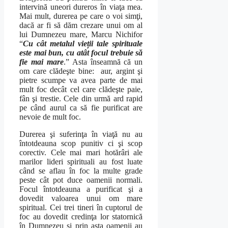
intervină uneori dureros în viaţa mea.
Mai mult, durerea pe care o voi simţi,
dacă ar fi să dăm crezare unui om al
lui Dumnezeu mare, Marcu Nichifor
“
Cu cât metalul vieții tale spirituale
este mai bun, cu atât focul trebuie să
fie mai mare
.” Asta înseamnă că un
om care clădeşte bine: aur, argint şi
pietre scumpe va avea parte de mai
mult foc decât cel care clădeşte paie,
fân şi trestie. Cele din urmă ard rapid
pe când aurul ca să fie purificat are
nevoie de mult foc.
Durerea şi suferinţa în viaţă nu au
întotdeauna scop punitiv ci şi scop
corectiv. Cele mai mari hotărâri ale
marilor lideri spirituali au fost luate
când se aflau în foc la multe grade
peste cât pot duce oamenii normali.
Focul întotdeauna a purificat şi a
dovedit valoarea unui om mare
spiritual. Cei trei tineri în cuptorul de
foc au dovedit credinţa lor statornică
în Dumnezeu şi prin asta oamenii au