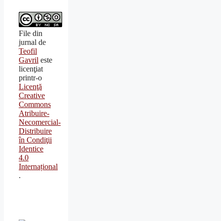
File din
jurnal
de
Teofil
Gavril
este
licenţiat
printr-o
Licenţă
Creative
Commons
Atribuire-
Necomercial-
Distribuire
în Condiţii
Identice
4.0
Internațional
.