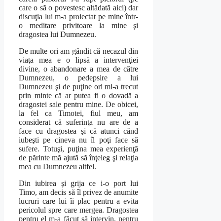
care o să o povestesc altădată aici) dar
discuţia lui m-a proiectat pe mine într-
o meditare privitoare la mine şi
dragostea lui Dumnezeu.
De multe ori am gândit că necazul din
viaţa mea e o lipsă a intervenţiei
divine, o abandonare a mea de către
Dumnezeu, o pedepsire a lui
Dumnezeu şi de puţine ori mi-a trecut
prin minte că ar putea fi o dovadă a
dragostei sale pentru mine. De obicei,
la fel ca Timotei, fiul meu, am
considerat că suferinţa nu are de a
face cu dragostea şi că atunci când
iubeşti pe cineva nu îl poţi face să
sufere. Totuşi, puţina mea experienţă
de părinte mă ajută să înţeleg şi relaţia
mea cu Dumnezeu altfel.
Din iubirea şi grija ce i-o port lui
Timo, am decis să îl privez de anumite
lucruri care lui îi plac pentru a evita
pericolul spre care mergea. Dragostea
pentru el m-a făcut să intervin, pentru