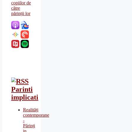
Parinti
implicati
Realități
contemporane
-
Părinți
in