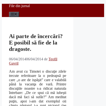
Sari
File din jurnal
la
conținut
Meniu
Ai parte de încercări?
E posibil să fie de la
dragoste.
06/04/2014
06/04/2014
de
Teofil
Gavril
Am avut cu Timotei o discuţie zilele
trecute referitoare la o pedeapsă pe
care „o are de ispăşit” care e valabilă
până la vacanţa de vară. Printre
discuţiile noastre s-a ridicat naturala
întrebare: „De ce spui că mă iubeşti
dacă mă faci să sufăr?” Am meditat
puţin, apoi i-am dat exemplul oii
căreia păstorul i-a rupt piciorul (pe