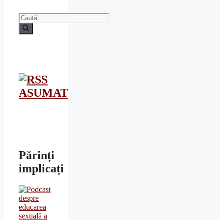
Caută
după:
ASUMAT
Părinți
implicați