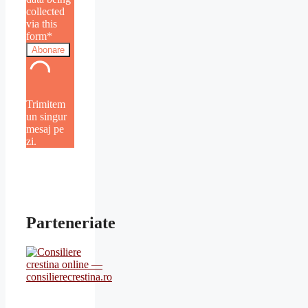
collected
via this
form*
Trimitem
un singur
mesaj pe
zi.
Parteneriate