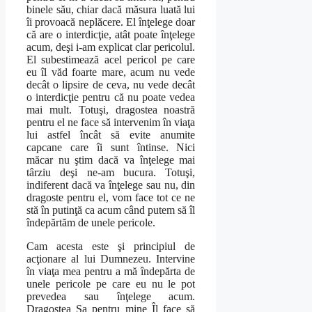
binele său, chiar dacă măsura luată lui
îi provoacă neplăcere. El înţelege doar
că are o interdicţie, atât poate înţelege
acum, deşi i-am explicat clar pericolul.
El subestimează acel pericol pe care
eu îl văd foarte mare, acum nu vede
decât o lipsire de ceva, nu vede decât
o interdicţie pentru că nu poate vedea
mai mult. Totuşi, dragostea noastră
pentru el ne face să intervenim în viaţa
lui astfel încât să evite anumite
capcane care îi sunt întinse. Nici
măcar nu ştim dacă va înţelege mai
târziu deşi ne-am bucura. Totuşi,
indiferent dacă va înţelege sau nu, din
dragoste pentru el, vom face tot ce ne
stă în putinţă ca acum când putem să îl
îndepărtăm de unele pericole.
Cam acesta este şi principiul de
acţionare al lui Dumnezeu. Intervine
în viaţa mea pentru a mă îndepărta de
unele pericole pe care eu nu le pot
prevedea sau înţelege acum.
Dragostea Sa pentru mine Îl face să