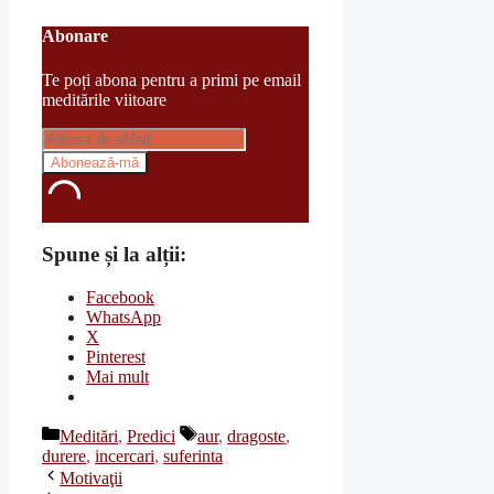
Abonare
Te poți abona pentru a primi pe email
meditările viitoare
Spune și la alții:
Facebook
WhatsApp
X
Pinterest
Mai mult
Categorii
Etichete
Meditări
,
Predici
aur
,
dragoste
,
durere
,
incercari
,
suferinta
Motivaţii