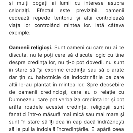
şi mulţi bogaţi ai lumii cu interese asupra
celorlalţi. Efectul este previzibil, oamenii
cedează repede teritoriu şi alţii controlează
viaţa lor controlând mintea lor. Iată câteva
exemple:
Oamenii religioşi.
Sunt oameni cu care nu ai ce
discuta, nu le poţi cere să discute logic cu tine
despre credinţa lor, nu ţi-o pot dovedi, nu sunt
în stare să îşi exprime credinţa sau să o arate
dar ţin cu habotnicie de îndoctrinările pe care
alţii le-au plantat în mintea lor. Spre deosebire
de oamenii credincioşi, care au o relaţie cu
Dumnezeu, care pot verbaliza credinţa lor şi pot
arăta roadele acestei credinţe, religioşii sunt
fanatici într-o măsură mai mică sau mai mare şi
sunt în stare să îţi dea în cap dacă îndrăzneşti
să le pui la îndoială încredinţările. Ei apără ceea