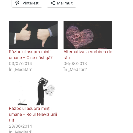
Pinterest
Mai mult
Războiul asupra minții
Alternativa la vorbirea de
umane – Cine câştigă?
rău
03/07/2014
06/08/2013
În „Meditări”
În „Meditări”
Războiul asupra minţii
umane – Rolul televiziunii
(II)
23/06/2014
În „Meditări”