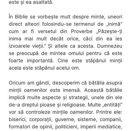
este şi ea asaltată.
În Biblie se vorbeşte mult despre minte, uneori
direct alteori folosindu-se termenul de „inimă”
cum ar fi versetul din Proverbe „Păzeşte-ţi
inima mai mult decât orice, căci din ea ies
izvoarele vieţii.” Şi altele ca acesta. Dumnezeu
se preocupă de mintea omului pentru că este
foarte importantă. Cine este stăpânul minţii
acela este stăpânul acelui om.
Oricum am gândi, descoperim că bătălia asupra
minţii oamenilor este imensă. Această bătălie
implică multe aspecte şi strategii, unele din ele
de-a dreptul pioase şi religioase. Multe „entităţi”
vor să controleze minţile oamenilor. Printre ele:
biserici, corporaţii, guverne, sisteme, companii,
formatori de opinii, politicieni, imperii mediatice,