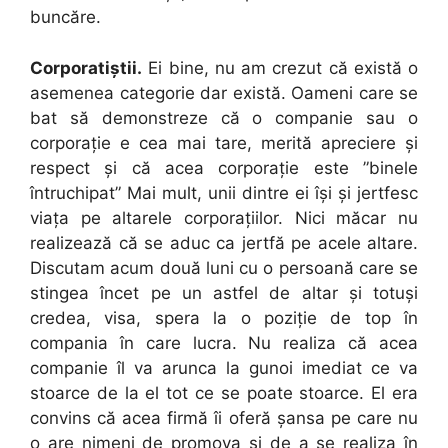
buncăre.
Corporatiștii.
Ei bine, nu am crezut că există o
asemenea categorie dar există. Oameni care se
bat să demonstreze că o companie sau o
corporaţie e cea mai tare, merită apreciere și
respect și că acea corporație este ”binele
întruchipat” Mai mult, unii dintre ei își și jertfesc
viața pe altarele corporaţiilor. Nici măcar nu
realizează că se aduc ca jertfă pe acele altare.
Discutam acum două luni cu o persoană care se
stingea încet pe un astfel de altar și totuși
credea, visa, spera la o poziție de top în
compania în care lucra. Nu realiza că acea
companie îl va arunca la gunoi imediat ce va
stoarce de la el tot ce se poate stoarce. El era
convins că acea firmă îi oferă șansa pe care nu
o are nimeni de promova și de a se realiza în