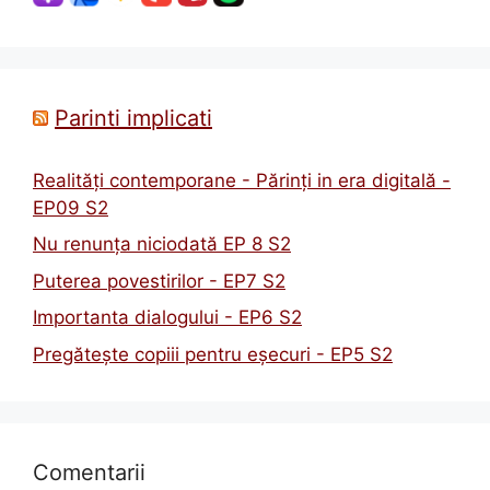
Parinti implicati
Realități contemporane - Părinți in era digitală -
EP09 S2
Nu renunța niciodată EP 8 S2
Puterea povestirilor - EP7 S2
Importanta dialogului - EP6 S2
Pregătește copiii pentru eșecuri - EP5 S2
Comentarii