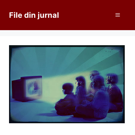
Sari
la
File din jurnal
Meniu
conținut