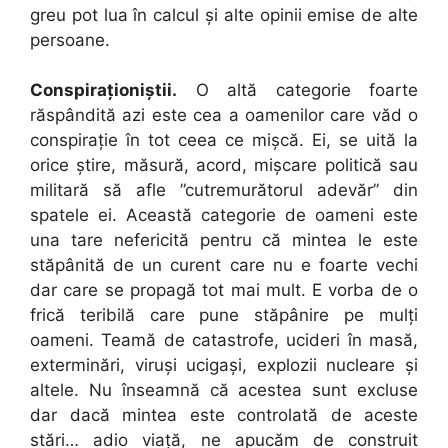
greu pot lua în calcul și alte opinii emise de alte
persoane.
Conspiraționiștii.
O altă categorie foarte
răspândită azi este cea a oamenilor care văd o
conspirație în tot ceea ce mișcă. Ei, se uită la
orice știre, măsură, acord, mișcare politică sau
militară să afle ”cutremurătorul adevăr” din
spatele ei. Această categorie de oameni este
una tare nefericită pentru că mintea le este
stăpânită de un curent care nu e foarte vechi
dar care se propagă tot mai mult. E vorba de o
frică teribilă care pune stăpânire pe mulți
oameni. Teamă de catastrofe, ucideri în masă,
exterminări, viruși ucigași, explozii nucleare și
altele. Nu înseamnă că acestea sunt excluse
dar dacă mintea este controlată de aceste
stări… adio viață, ne apucăm de construit