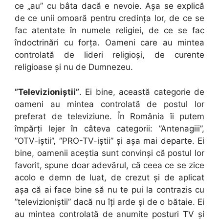
ce „au” cu bâta dacă e nevoie. Aşa se explică
de ce unii omoară pentru credinţa lor, de ce se
fac atentate în numele religiei, de ce se fac
îndoctrinări cu forţa. Oameni care au mintea
controlată de lideri religioşi, de curente
religioase şi nu de Dumnezeu.
”Televizioniștii”
. Ei bine, această categorie de
oameni au mintea controlată de postul lor
preferat de televiziune. În România îi putem
împărți lejer în câteva categorii: ”Antenagiii”,
”OTV-iștii”, ”PRO-TV-iștii” și așa mai departe. Ei
bine, oamenii aceștia sunt convinși că postul lor
favorit, spune doar adevărul, că ceea ce se zice
acolo e demn de luat, de crezut şi de aplicat
așa că ai face bine să nu te pui la contrazis cu
”televizioniștii” dacă nu îți arde și de o bătaie. Ei
au mintea controlată de anumite posturi TV și