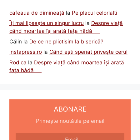
cafeaua de dimineață
la
Pe placul celorlalți
Îți mai lipsește un singur lucru
la
Despre viață
când moartea își arată fața hâdă
Călin
la
De ce ne plictisim la biserică?
instapress.ro
la
Când ești speriat privește cerul
Rodica
la
Despre viață când moartea își arată
fața hâdă
ABONARE
Primește noutățile pe email