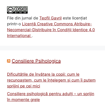
File din jurnal
de
Teofil Gavril
este licenţiat
printr-o
Licenţă Creative Commons Atribuire-
Necomercial-Distribuire în Condiţii Identice 4.0
Internațional
.
Consiliere Psihologica
Dificultățile de învățare la copii: cum le
recunoaștem, cum le înțelegem și cum îi putem
sprijini pe cei mici
Consiliere psihologică pentru adulți – un sprijin
în momente grele