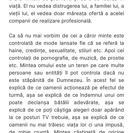
viață. El nu vedea distrugerea lui, a familiei lui, a
vieţii lui, el vedea doar măreața ofertă a acelei
companii de realizare profesională.
Ca să nu mai vorbim de cei a căror minte este
controlată de mode lansate fie că se referă la
haine, credinţe, sexualitate, stiluri etc. Apoi cei
controlați de pornografie, de muzică, de prostie
etc. Mintea omului este un teren pe care multe
persoane sau entități îl pot controla dacă nu
este stăpânită de Dumnezeu. În acest fel se
explică de ce oamenii acţionează pe efectul de
turmă, așa se explică de ce îndemnul unui om
poate declanșa bătălii adevărate, așa se
explică de ce poți câștiga alegeri doar apărând
la ce posturi TV trebuie, așa se explică de ce
oamenii nu mai trăiesc viața lor ci una impusă,
de robie cruntă. Mintea câştigată de oricine