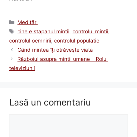
Categorii
Meditări
Etichete
cine e stapanul minţii
,
controlul mintii
,
controlul oemnirii
,
controlul populatiei
Când mintea îţi otrăveşte viaţa
Războiul asupra minţii umane – Rolul
televiziunii
Lasă un comentariu
Comentariu