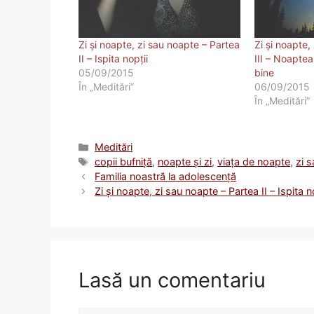
Zi și noapte, zi sau noapte – Partea
Zi și noapte,
II – Ispita nopții
III – Noaptea
05/09/2015
bine
În „Meditări”
06/09/2015
În „Meditări”
Categorii
Meditări
Etichete
copii bufniță
,
noapte și zi
,
viața de noapte
,
zi 
Familia noastră la adolescență
Zi și noapte, zi sau noapte – Partea II – Ispita n
Lasă un comentariu