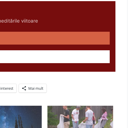
ditările viitoare
interest
Mai mult