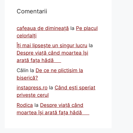
Comentarii
cafeaua de dimineață
la
Pe placul
celorlalți
Îți mai lipsește un singur lucru
la
Despre viață când moartea își
arată fața hâdă
Călin
la
De ce ne plictisim la
biserică?
instapress.ro
la
Când ești speriat
privește cerul
Rodica
la
Despre viață când
moartea își arată fața hâdă