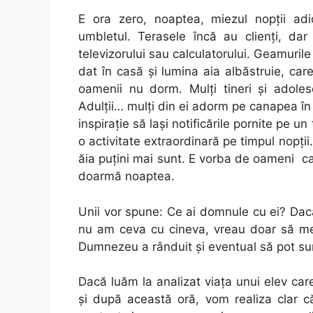
E ora zero, noaptea, miezul nopții ad
umbletul. Terasele încă au clienţi, dar
televizorului sau calculatorului. Geamuri
dat în casă și lumina aia albăstruie, car
oamenii nu dorm. Mulți tineri și adolesce
Adulții… mulți din ei adorm pe canapea în 
inspirație să lași notificările pornite pe u
o activitate extraordinară pe timpul nopții
ăia puțini mai sunt. E vorba de oameni c
doarmă noaptea.
Unii vor spune: Ce ai domnule cu ei? Dac
nu am ceva cu cineva, vreau doar să med
Dumnezeu a rânduit și eventual să pot surp
Dacă luăm la analizat viața unui elev car
și după această oră, vom realiza clar c