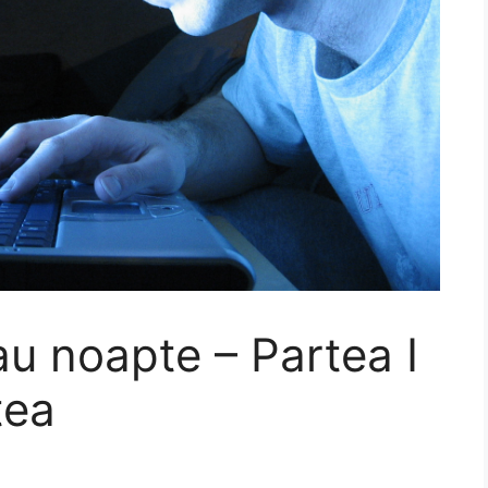
sau noapte – Partea I
tea