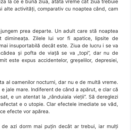
iza la ce e bună ziua, atâta vreme cât ziua trebuie
 și alte activități, comparativ cu noaptea când, cam
u ajungem prea departe. Un adult care stă noaptea
 dimineața. Zilele lui vor fi apatice, lipsite de
 mai insuportabilă decât este. Ziua de lucru i se va
cădea și pofta de viață se va „topi”, dar nu de
it este expus accidentelor, greșelilor, depresiei,
a al oamenilor nocturni, dar nu e de multă vreme.
ri e jale mare. Indiferent de când a apărut, e clar că
, e un atentat la „rânduiala vieții”. Să dereglezi
eafectat e o utopie. Clar efectele imediate se văd,
 ce efecte vor apărea.
 de azi dorm mai puţin decât ar trebui, iar mulţi