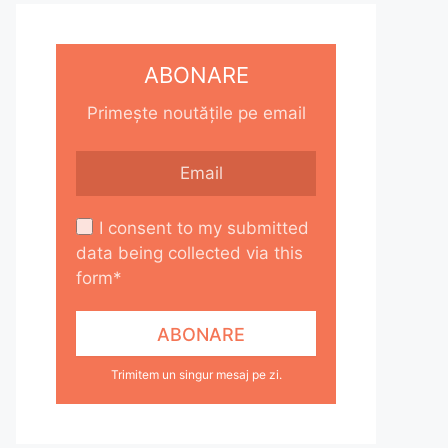
ABONARE
Primește noutățile pe email
I consent to my submitted
data being collected via this
form*
Trimitem un singur mesaj pe zi.