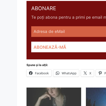
ABONARE
Te poți abona pentru a primi pe email me
Spune și la alții:
Facebook
WhatsApp
X
P