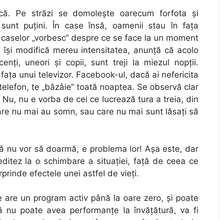
ică. Pe străzi se domolește oarecum forfota și
 sunt puțini. În case însă, oamenii stau în fața
le caselor „vorbesc” despre ce se face la un moment
e își modifică mereu intensitatea, anunță că acolo
nți, uneori și copii, sunt treji la miezul nopții.
faţa unui televizor. Facebook-ul, dacă ai nefericita
n telefon, te „bâzâie” toată noaptea. Se observă clar
. Nu, nu e vorba de cei ce lucrează tura a treia, din
are nu mai au somn, sau care nu mai sunt lăsați să
ă nu vor să doarmă, e problema lor! Așa este, dar
itez la o schimbare a situației, față de ceea ce
rinde efectele unei astfel de vieți.
e are un program activ până la oare zero, și poate
ă nu poate avea performanțe la învățătură, va fi