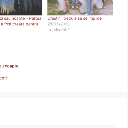
 zi sau noapte – Partea
Creştinii trebuie să se implice
 a fost creată pentru
28/05/2013
În „Meditări”
sau noapte
opții