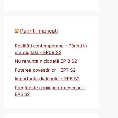
Parinti implicati
Realități contemporane - Părinți in
era digitală - EP09 S2
Nu renunța niciodată EP 8 S2
Puterea povestirilor - EP7 S2
Importanta dialogului - EP6 S2
Pregătește copiii pentru eșecuri -
EP5 S2