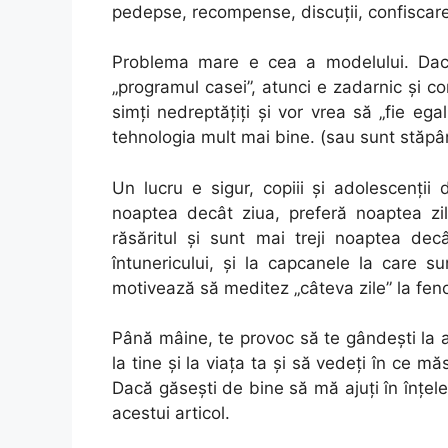
pedepse, recompense, discuții, confiscarea
Problema mare e cea a modelului. Dacă
„programul casei”, atunci e zadarnic și comp
simți nedreptățiți și vor vrea să „fie ega
tehnologia mult mai bine. (sau sunt stăpân
Un lucru e sigur, copiii și adolescenții
noaptea decât ziua, preferă noaptea zil
răsăritul și sunt mai treji noaptea de
întunericului, și la capcanele la care s
motivează să meditez „câteva zile” la fe
Până mâine, te provoc să te gândești la ad
la tine și la viața ta și să vedeți în ce 
Dacă găsești de bine să mă ajuți în înțel
acestui articol.