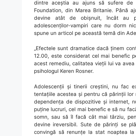
dintre aceştia au ajuns să sufere de i
Foundation, din Marea Britanie. Până aju
devine atât de obişnuit, încât au p
adolescenţilor-vampiri care nu dorm nic
spune un articol pe această temă din Ade
„Efectele sunt dramatice dacă ținem con
12.00, este considerat cel mai benefic p
acest remediu, calitatea vieţii lui va avea
psihologul Keren Rosner.
Adolescenții și tinerii creștini, nu fac 
tentațiile acestea și pentru că părinții lo
dependența de dispozitive și internet, 
puține lucruri, cel mai benefic e să nu fac
somn, sau să îl facă cât mai târziu, pe
devine ireversibil. Sute de părinți se pl
convingă să renunțe la stat noaptea la 