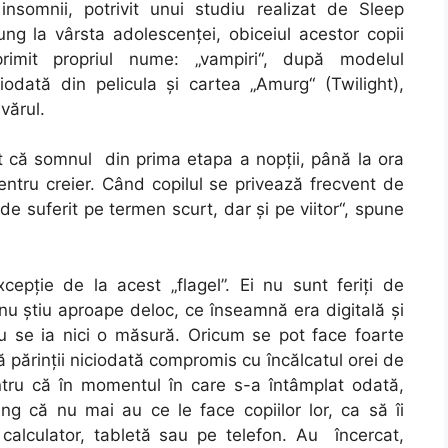
nsomnii, potrivit unui studiu realizat de Sleep
ng la vârsta adolescenţei, obiceiul acestor copii
rimit propriul nume: „vampiri“, după modelul
iodată din pelicula şi cartea „Amurg“ (Twilight),
vărul.
t că somnul din prima etapa a nopţii, până la ora
entru creier. Când copilul se privează frecvent de
 de suferit pe termen scurt, dar şi pe viitor“, spune
excepție de la acest „flagel”. Ei nu sunt feriți de
r nu știu aproape deloc, ce înseamnă era digitală și
nu se ia nici o măsură. Oricum se pot face foarte
ă părinții niciodată compromis cu încălcatul orei de
ntru că în momentul în care s-a întâmplat odată,
âng că nu mai au ce le face copiilor lor, ca să îi
calculator, tabletă sau pe telefon. Au încercat,