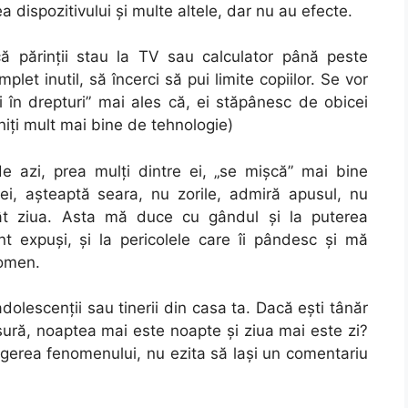
 dispozitivului și multe altele, dar nu au efecte.
 părinții stau la TV sau calculator până peste
let inutil, să încerci să pui limite copiilor. Se vor
li în drepturi” mai ales că, ei stăpânesc de obicei
iți mult mai bine de tehnologie)
 de azi, prea mulți dintre ei, „se mișcă” mai bine
ei, așteaptă seara, nu zorile, admiră apusul, nu
cât ziua. Asta mă duce cu gândul și la puterea
unt expuși, și la pericolele care îi pândesc și mă
nomen.
olescenții sau tinerii din casa ta. Dacă ești tânăr
măsură, noaptea mai este noapte și ziua mai este zi?
egerea fenomenului, nu ezita să lași un comentariu