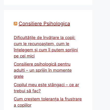
Consiliere Psihologica
Dificultățile de învățare la copii:
cum le recunoaștem, cum le
înțelegem și cum îi putem sprijini
pe cei mici
Consiliere psihologică pentru
adulți – un sprijin în momente
grele
Copilul meu este stângaci – ce ar
trebui să fac?
Cum creștem toleranța la frustrare
a copiilor