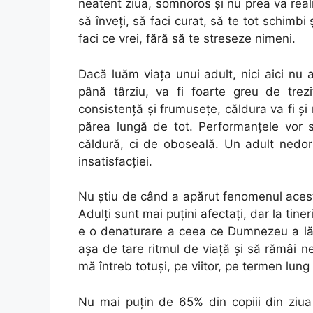
neatent ziua, somnoros și nu prea va real
să înveți, să faci curat, să te tot schimbi
faci ce vrei, fără să te streseze nimeni.
Dacă luăm viața unui adult, nici aici n
până târziu, va fi foarte greu de trezit
consistență și frumusețe, căldura va fi și
părea lungă de tot. Performanțele vor s
căldură, ci de oboseală. Un adult nedorm
insatisfacției.
Nu știu de când a apărut fenomenul acest
Adulți sunt mai puțini afectați, dar la tine
e o denaturare a ceea ce Dumnezeu a lăsat
așa de tare ritmul de viață și să rămâi n
mă întreb totuși, pe viitor, pe termen lung
Nu mai puţin de 65% din copiii din ziua