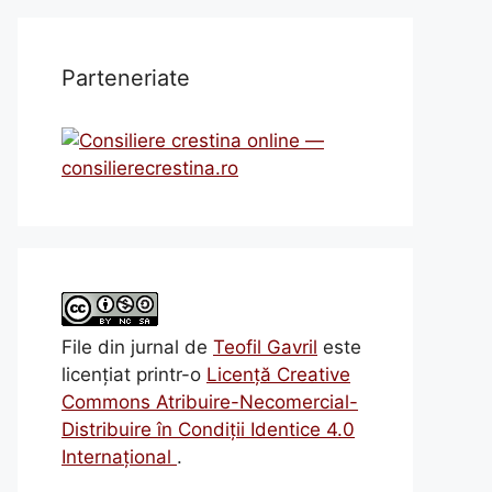
Parteneriate
File din jurnal
de
Teofil Gavril
este
licenţiat printr-o
Licenţă Creative
Commons Atribuire-Necomercial-
Distribuire în Condiţii Identice 4.0
Internațional
.