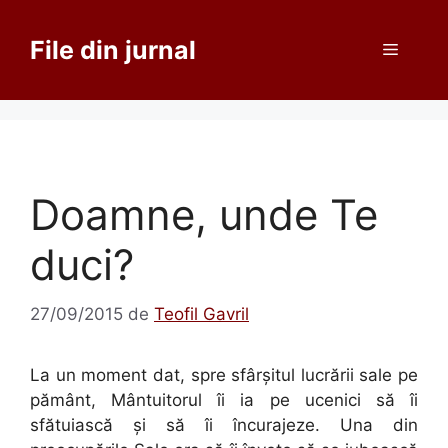
Sari
la
File din jurnal
Meniu
conținut
Doamne, unde Te
duci?
27/09/2015
de
Teofil Gavril
La un moment dat, spre sfârșitul lucrării sale pe
pământ, Mântuitorul îi ia pe ucenici să îi
sfătuiască și să îi încurajeze. Una din