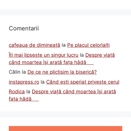
Comentarii
cafeaua de dimineață
la
Pe placul celorlalți
Îți mai lipsește un singur lucru
la
Despre viață
când moartea își arată fața hâdă
Călin
la
De ce ne plictisim la biserică?
instapress.ro
la
Când ești speriat privește cerul
Rodica
la
Despre viață când moartea își arată
fața hâdă