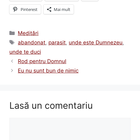
Pinterest
Mai mult
Categorii
Meditări
Etichete
abandonat
,
parasit
,
unde este Dumnezeu
,
unde te duci
Rod pentru Domnul
Eu nu sunt bun de nimic
Lasă un comentariu
Comentariu