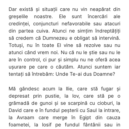
Dar există și situații care nu vin neapărat din
greșelile noastre. Ele sunt încercări ale
credinței, conjuncturi nefavorabile sau atacuri
din partea cuiva. Atunci ne simțim îndreptățiți
să credem că Dumnezeu e obligat să intervină.
Totuși, nu în toate El vine să rezolve sau nu
atunci când vrem noi. Nu că nu le știe sau nu le
are în control, ci pur și simplu nu ne oferă acea
ușurare pe care o căutăm. Atunci suntem iar
tentați să întrebăm: Unde Te-ai dus Doamne?
Mă gândesc acum la Ilie, care stă fugar și
depresat prin pustie, la Iov, care stă pe o
grămadă de gunoi și se scarpină cu cioburi, la
David care e în fundul peșterii cu Saul la intrare,
la Avraam care merge în Egipt din cauza
foametei, la Iosif pe fundul fântânii sau in