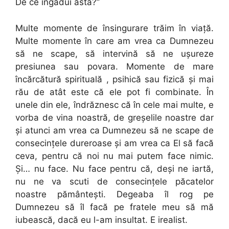
De ce îngădui asta?”
Multe momente de însingurare trăim în viață.
Multe momente în care am vrea ca Dumnezeu
să ne scape, să intervină să ne ușureze
presiunea sau povara. Momente de mare
încărcătură spirituală , psihică sau fizică și mai
rău de atât este că ele pot fi combinate. În
unele din ele, îndrăznesc că în cele mai multe, e
vorba de vina noastră, de greșelile noastre dar
și atunci am vrea ca Dumnezeu să ne scape de
consecințele dureroase și am vrea ca El să facă
ceva, pentru că noi nu mai putem face nimic.
Și… nu face. Nu face pentru că, deși ne iartă,
nu ne va scuti de consecințele păcatelor
noastre pământești. Degeaba îl rog pe
Dumnezeu să îl facă pe fratele meu să mă
iubească, dacă eu l-am insultat. E irealist.