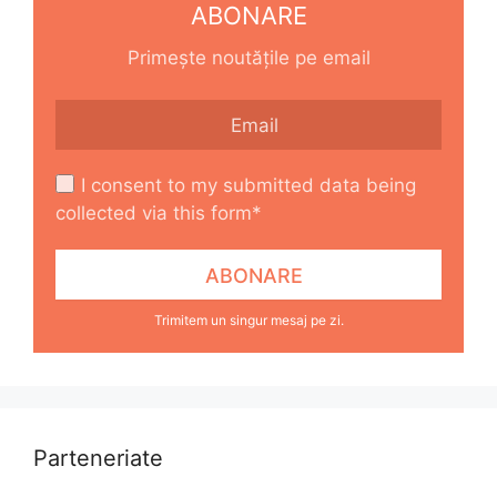
ABONARE
Primește noutățile pe email
I consent to my submitted data being
collected via this form*
Trimitem un singur mesaj pe zi.
Parteneriate