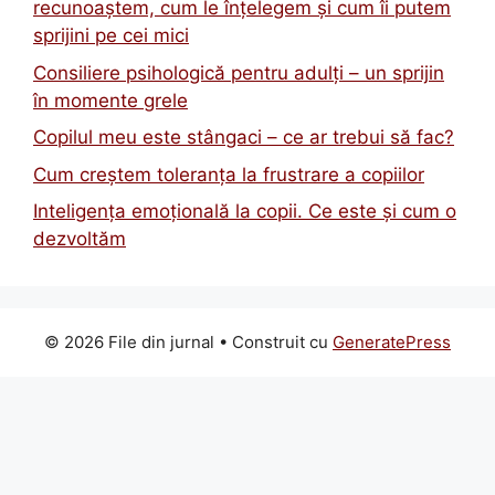
recunoaștem, cum le înțelegem și cum îi putem
sprijini pe cei mici
Consiliere psihologică pentru adulți – un sprijin
în momente grele
Copilul meu este stângaci – ce ar trebui să fac?
Cum creștem toleranța la frustrare a copiilor
Inteligența emoțională la copii. Ce este și cum o
dezvoltăm
© 2026 File din jurnal
• Construit cu
GeneratePress