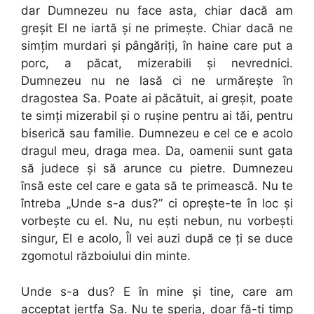
dar Dumnezeu nu face asta, chiar dacă am
greșit El ne iartă și ne primește. Chiar dacă ne
simțim murdari și pângăriți, în haine care put a
porc, a păcat, mizerabili și nevrednici.
Dumnezeu nu ne lasă ci ne urmărește în
dragostea Sa. Poate ai păcătuit, ai greșit, poate
te simți mizerabil și o rușine pentru ai tăi, pentru
biserică sau familie. Dumnezeu e cel ce e acolo
dragul meu, draga mea. Da, oamenii sunt gata
să judece și să arunce cu pietre. Dumnezeu
însă este cel care e gata să te primească. Nu te
întreba „Unde s-a dus?” ci oprește-te în loc și
vorbește cu el. Nu, nu ești nebun, nu vorbești
singur, El e acolo, Îl vei auzi după ce ți se duce
zgomotul războiului din minte.
Unde s-a dus? E în mine și tine, care am
acceptat jertfa Sa. Nu te speria, doar fă-ți timp