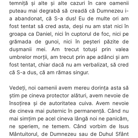
temniță și alte și alte cazuri în care oamenii
puteau mai degrabă să creadă că Dumnezeu i-
a abandonat, că S-a dus! Eu de multe ori am
fost tentat să cred asta, deși nu am stat nici în
groapa ca Daniel, nici în cuptorul de foc, nici pe
grămada de gunoi, nici în peșteri păzite de
dușmanii mei. Am trecut totuși prin valea
umbrelor morții, am trecut prin ape adânci și am
fost tentat, chiar dacă nu am verbalizat, să cred
că S-a dus, că am rămas singur.
Vedeți, noi oamenii avem mereu dorinţa asta să
știm pe cineva protector alături, avem nevoie de
însoțirea și de autoritatea cuiva. Avem nevoie
de cineva mai puternic în permanență. Când nu
mai simțim pe acel cineva lângă noi ne panicăm,
ne speriem, ne temem. Când vorbim de Isus
Mântuitorul, de Dumnezeu sau de Duhul Sfânt