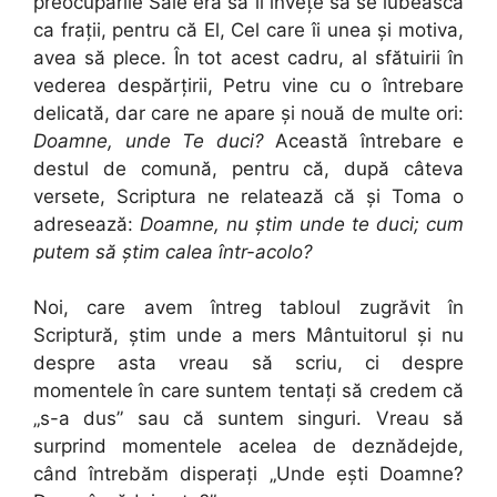
preocupările Sale era să îi învețe să se iubească
ca frații, pentru că El, Cel care îi unea și motiva,
avea să plece. În tot acest cadru, al sfătuirii în
vederea despărțirii, Petru vine cu o întrebare
delicată, dar care ne apare și nouă de multe ori:
Doamne, unde Te duci?
Această întrebare e
destul de comună, pentru că, după câteva
versete, Scriptura ne relatează că și Toma o
adresează:
Doamne, nu știm unde te duci; cum
putem să știm calea într-acolo?
Noi, care avem întreg tabloul zugrăvit în
Scriptură, știm unde a mers Mântuitorul și nu
despre asta vreau să scriu, ci despre
momentele în care suntem tentați să credem că
„s-a dus” sau că suntem singuri. Vreau să
surprind momentele acelea de deznădejde,
când întrebăm disperați „Unde ești Doamne?