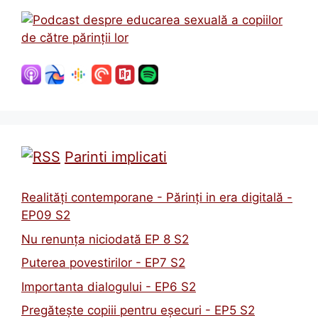
Parinti implicati
Realități contemporane - Părinți in era digitală -
EP09 S2
Nu renunța niciodată EP 8 S2
Puterea povestirilor - EP7 S2
Importanta dialogului - EP6 S2
Pregătește copiii pentru eșecuri - EP5 S2