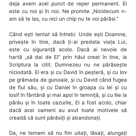
deja avem acel punct de reper permanent. El
este cu noi și în noi. Ne promite „Nicidecum n-
am să te las, cu nici un chip nu te voi părăsi.”
Când ești tentat să întrebi: Unde ești Doamne,
privește în tine, dacă ți-ai predata viața Lui,
este cu siguranță acolo. Dacă ai nevoie de
hartă „să dai de El” prin hăul creat în tine, ia
Scriptura la citit. Dumnezeu nu ne părăsește
niciodată. El era și cu David în peșteră, și cu Iov
pe grămada de gunoaie, și cu David când fugea
de fiul său, și cu Daniel în groapa cu lei și cu
Iosif în fântână și mai apoi în temniță, și cu Ilie la
pârâu și în toate cazurile, El a fost acolo, chiar
dacă acei oameni au avut toate motivele să
creadă că sunt părăsiți și abandonaţi.
Da, ne temem să nu fim uitați, lăsați, alungați