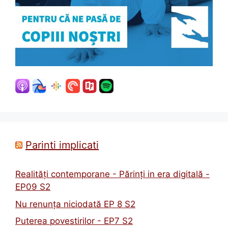
Parinti implicati
Realități contemporane - Părinți in era digitală -
EP09 S2
Nu renunța niciodată EP 8 S2
Puterea povestirilor - EP7 S2