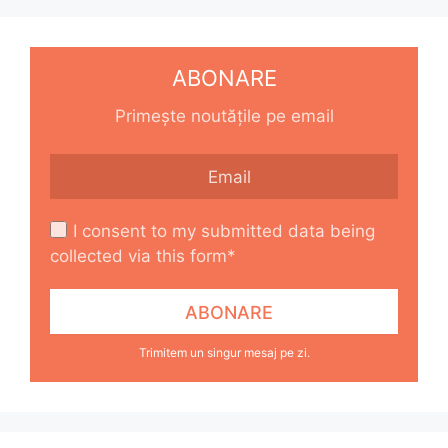
ABONARE
Primește noutățile pe email
I consent to my submitted data being
collected via this form*
Trimitem un singur mesaj pe zi.