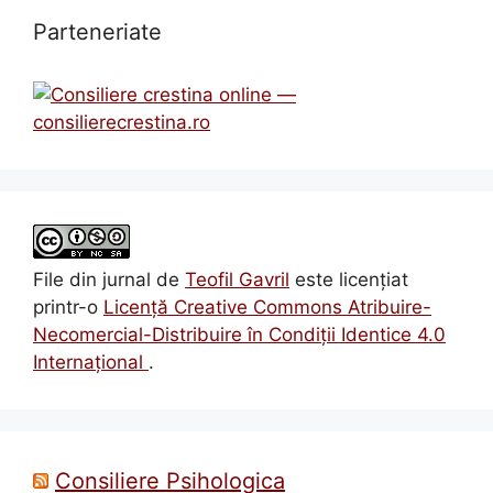
Parteneriate
File din jurnal
de
Teofil Gavril
este licenţiat
printr-o
Licenţă Creative Commons Atribuire-
Necomercial-Distribuire în Condiţii Identice 4.0
Internațional
.
Consiliere Psihologica