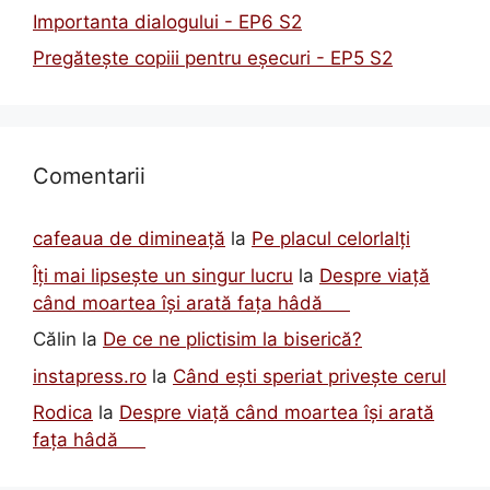
Importanta dialogului - EP6 S2
Pregătește copiii pentru eșecuri - EP5 S2
Comentarii
cafeaua de dimineață
la
Pe placul celorlalți
Îți mai lipsește un singur lucru
la
Despre viață
când moartea își arată fața hâdă
Călin
la
De ce ne plictisim la biserică?
instapress.ro
la
Când ești speriat privește cerul
Rodica
la
Despre viață când moartea își arată
fața hâdă