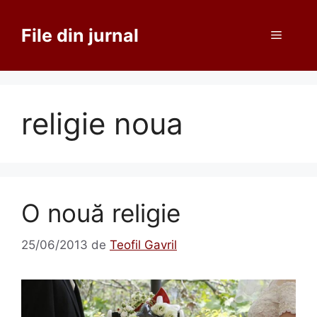
Sari
la
File din jurnal
Meniu
conținut
religie noua
O nouă religie
25/06/2013
de
Teofil Gavril