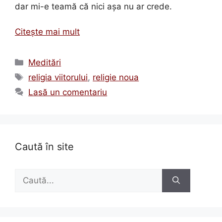
dar mi-e teamă că nici aşa nu ar crede.
Citește mai mult
Categorii
Meditări
Etichete
religia viitorului
,
religie noua
Lasă un comentariu
Caută în site
Caută
după: