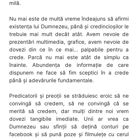
milă.
Nu mai este de multă vreme îndeajuns să afirmi
existenţa lui Dumnezeu, până şi credincioşilor le
trebuie mai mult decât atât. Avem nevoie de
prezentări multimedia, grafice, avem nevoie de
dovezi din ce în ce mai… palpabile pentru a
crede. Parcă nu mai este atât de simplu ca
înainte. Abundenţa de informaţie de care
dispunem ne face să fim sceptici în a crede
până şi adevărurile fundamentale.
Predicatorii şi preoţii se străduiesc eroic să ne
convingă să credem, să ne convingă că se
merită să credem, dar mulţi dintre noi vrem
dovezi tangibile imediate. Unii ar vrea ca
Dumnezeu sau sfinţii să deţină conturi pe
facebook şi să pună poze şi filmuleţe cu cerul