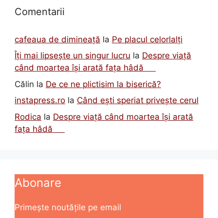
Comentarii
cafeaua de dimineață
la
Pe placul celorlalți
Îți mai lipsește un singur lucru
la
Despre viață
când moartea își arată fața hâdă
Călin
la
De ce ne plictisim la biserică?
instapress.ro
la
Când ești speriat privește cerul
Rodica
la
Despre viață când moartea își arată
fața hâdă
Abonare
Primește noutățile pe email