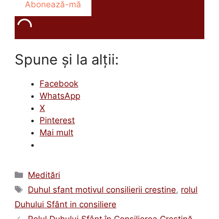
Spune și la alții:
Facebook
WhatsApp
X
Pinterest
Mai mult
Categorii
Meditări
Etichete
Duhul sfant motivul consilierii crestine
,
rolul
Duhului Sfânt in consiliere