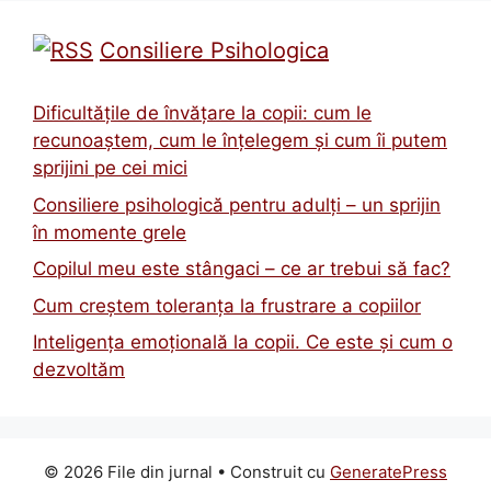
în momente grele
Copilul meu este stângaci – ce ar trebui să fac?
Cum creștem toleranța la frustrare a copiilor
Inteligența emoțională la copii. Ce este și cum o
dezvoltăm
© 2026 File din jurnal
• Construit cu
GeneratePress