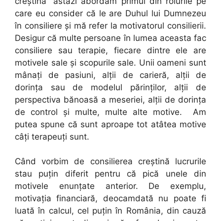
creştină” astăzi abordăm primul din rolurile pe
care eu consider că le are Duhul lui Dumnezeu
în consiliere şi mă refer la motivatorul consilierii.
Desigur că multe persoane în lumea aceasta fac
consiliere sau terapie, fiecare dintre ele are
motivele sale şi scopurile sale. Unii oameni sunt
mânaţi de pasiuni, alţii de carieră, alţii de
dorinţa sau de modelul părinţilor, alţii de
perspectiva bănoasă a meseriei, alţii de dorinţa
de control şi multe, multe alte motive. Am
putea spune că sunt aproape tot atâtea motive
câţi terapeuţi sunt.
Când vorbim de consilierea creştină lucrurile
stau puţin diferit pentru că pică unele din
motivele enunţate anterior. De exemplu,
motivaţia financiară, deocamdată nu poate fi
luată în calcul, cel puţin în România, din cauză