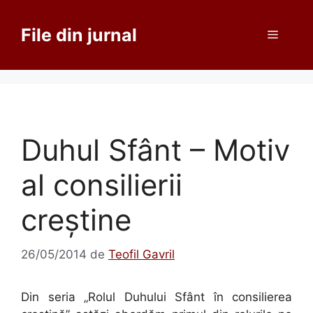
Sari
la
File din jurnal
Meniu
conținut
Duhul Sfânt – Motiv
al consilierii
creştine
26/05/2014
de
Teofil Gavril
Din seria „Rolul Duhului Sfânt în consilierea