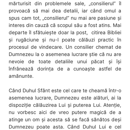
mărturisit din problemele sale, „consilierul” îl
provoacă să mai dea detalii, iar când omul a
spus cam tot, „consilierul” nu mai are pasiune şi
interes din cauză că scopul său a fost atins. Mai
departe îl sfătuieşte doar la post, citirea Bibliei
şi rugăciune şi nu-l poate călăuzi practic în
procesul de vindecare. Un consilier chemat de
Dumnezeu la o asemenea lucrare ştie că nu are
nevoie de toate detaliile unui păcat şi îşi
înfrânează dorinţa de a cunoaşte astfel de
amănunte.
Când Duhul Sfânt este cel care te cheamă într-o
asemenea lucrare, Dumnezeu este alături, ai la
dispoziţie călăuzirea Lui şi puterea Lui. Atenţie,
nu vorbesc aici de vreo putere magică de a
atinge un om şi acesta să se facă sănătos deşi
Dumnezeu poate asta. Când Duhul Lui e cel