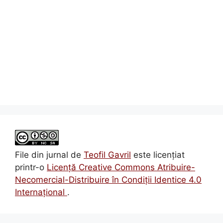
File din jurnal
de
Teofil Gavril
este licenţiat
printr-o
Licenţă Creative Commons Atribuire-
Necomercial-Distribuire în Condiţii Identice 4.0
Internațional
.
Consiliere Psihologica
Dificultățile de învățare la copii: cum le
recunoaștem, cum le înțelegem și cum îi putem
sprijini pe cei mici
Consiliere psihologică pentru adulți – un sprijin