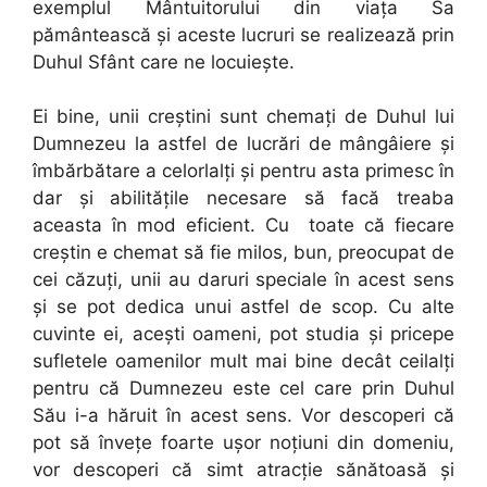
exemplul Mântuitorului din viaţa Sa
pământească şi aceste lucruri se realizează prin
Duhul Sfânt care ne locuieşte.
Ei bine, unii creştini sunt chemaţi de Duhul lui
Dumnezeu la astfel de lucrări de mângâiere şi
îmbărbătare a celorlalţi şi pentru asta primesc în
dar şi abilităţile necesare să facă treaba
aceasta în mod eficient. Cu toate că fiecare
creştin e chemat să fie milos, bun, preocupat de
cei căzuţi, unii au daruri speciale în acest sens
şi se pot dedica unui astfel de scop. Cu alte
cuvinte ei, aceşti oameni, pot studia şi pricepe
sufletele oamenilor mult mai bine decât ceilalţi
pentru că Dumnezeu este cel care prin Duhul
Său i-a hăruit în acest sens. Vor descoperi că
pot să înveţe foarte uşor noţiuni din domeniu,
vor descoperi că simt atracţie sănătoasă şi