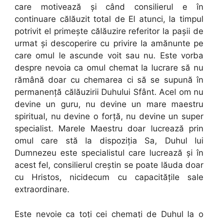
care motivează şi când consilierul e în
continuare călăuzit total de El atunci, la timpul
potrivit el primeşte călăuzire referitor la paşii de
urmat şi descoperire cu privire la amănunte pe
care omul le ascunde voit sau nu. Este vorba
despre nevoia ca omul chemat la lucrare să nu
rămână doar cu chemarea ci să se supună în
permanenţă călăuzirii Duhului Sfânt. Acel om nu
devine un guru, nu devine un mare maestru
spiritual, nu devine o forţă, nu devine un super
specialist. Marele Maestru doar lucrează prin
omul care stă la dispoziţia Sa, Duhul lui
Dumnezeu este specialistul care lucrează şi în
acest fel, consilierul creştin se poate lăuda doar
cu Hristos, nicidecum cu capacităţile sale
extraordinare.
Este nevoie ca toţi cei chemaţi de Duhul la o