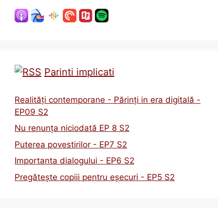
Parinti implicati
Realități contemporane - Părinți in era digitală -
EP09 S2
Nu renunța niciodată EP 8 S2
Puterea povestirilor - EP7 S2
Importanta dialogului - EP6 S2
Pregătește copiii pentru eșecuri - EP5 S2