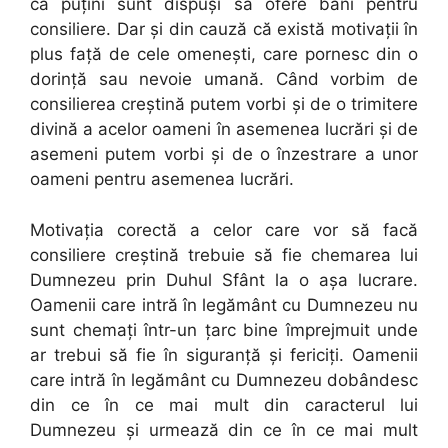
că puţini sunt dispuşi să ofere bani pentru
consiliere. Dar şi din cauză că există motivaţii în
plus faţă de cele omeneşti, care pornesc din o
dorinţă sau nevoie umană. Când vorbim de
consilierea creştină putem vorbi şi de o trimitere
divină a acelor oameni în asemenea lucrări şi de
asemeni putem vorbi şi de o înzestrare a unor
oameni pentru asemenea lucrări.
Motivaţia corectă a celor care vor să facă
consiliere creştină trebuie să fie chemarea lui
Dumnezeu prin Duhul Sfânt la o aşa lucrare.
Oamenii care intră în legământ cu Dumnezeu nu
sunt chemaţi într-un ţarc bine împrejmuit unde
ar trebui să fie în siguranţă şi fericiţi. Oamenii
care intră în legământ cu Dumnezeu dobândesc
din ce în ce mai mult din caracterul lui
Dumnezeu şi urmează din ce în ce mai mult