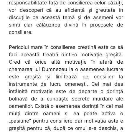
responsabilitate faţă de consilierea celor căzuţi,
vor descoperi că au eficienţă şi greutate în
discuţiile pe această temă şi de asemeni vor
simţi clar călăuzirea divină în procesele de
consiliere.
Pericolul mare în consilierea creştină este ca să
faci această treabă dintr-o motivaţie greşită.
Cred că orice altă motivaţie în afară de
chemarea lui Dumnezeu la o asemenea lucrare
este greşită şi limitează pe consilier la
instrumente de lucru omeneşti. Cel mai des
întâlnită motivaţie este de departe o dorinţă
bolnavă de a cunoaşte secrete murdare ale
oamenilor. Există o asemenea dorinţă în cei mai
mulţi dintre oameni şi ea poate activa o
„pasiune” pentru consiliere dar motivaţia asta e
greşită pentru că, după ce omul s-a deschis, a