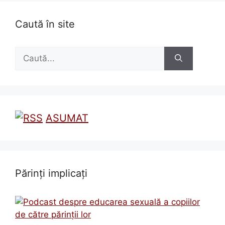
Caută în site
Caută
după:
ASUMAT
Părinți implicați