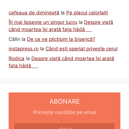
cafeaua de dimineață
la
Pe placul celorlalți
Îți mai lipsește un singur lucru
la
Despre viață
când moartea își arată fața hâdă
Călin
la
De ce ne plictisim la biserică?
instapress.ro
la
Când ești speriat privește cerul
Rodica
la
Despre viață când moartea își arată
fața hâdă
ABONARE
Primește noutățile pe email