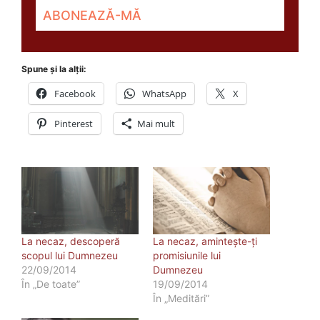
Spune și la alții:
Facebook
WhatsApp
X
Pinterest
Mai mult
La necaz, descoperă
La necaz, aminteşte-ţi
scopul lui Dumnezeu
promisiunile lui
22/09/2014
Dumnezeu
În „De toate”
19/09/2014
În „Meditări”