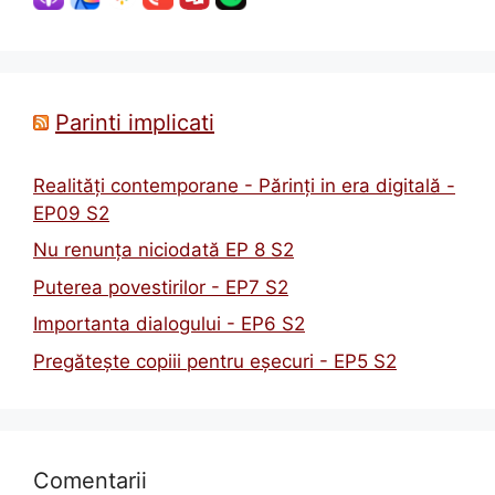
Parinti implicati
Realități contemporane - Părinți in era digitală -
EP09 S2
Nu renunța niciodată EP 8 S2
Puterea povestirilor - EP7 S2
Importanta dialogului - EP6 S2
Pregătește copiii pentru eșecuri - EP5 S2
Comentarii