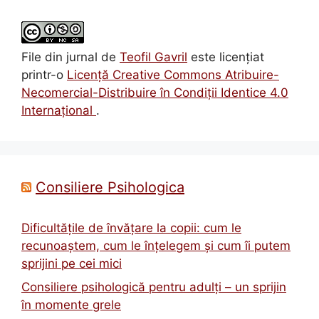
File din jurnal
de
Teofil Gavril
este licenţiat
printr-o
Licenţă Creative Commons Atribuire-
Necomercial-Distribuire în Condiţii Identice 4.0
Internațional
.
Consiliere Psihologica
Dificultățile de învățare la copii: cum le
recunoaștem, cum le înțelegem și cum îi putem
sprijini pe cei mici
Consiliere psihologică pentru adulți – un sprijin
în momente grele