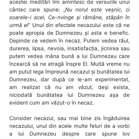
acestei meditări îmi amintesc de versurile unui
cântec care spune: „
Nu norul este veşnic, ci
soarele-i acel, Ce-nvinge şi rămâne, stăpân în
urmă el
” Unul din efectele necazului este că ne
poate apropia de Dumnezeu şi asta e benefic.
Depinde ce vedem în necaz. Putem vedea răul,
durerea, lipsa, nevoia, insatisfacţia, jicnirea sau
putem vedea mâna bună a lui Dumnezeu care
încearcă să ne atragă înspre El. Multă vreme nu
am putut lega împreună necazul şi bunătatea lui
Dumnezeu, dar după ce le-am experimentat,
am realizat că nu am văzut, deşi exista,
niciodată bunătatea lui Dumnezeu aşa de
evident cum am văzut-o în necaz.
Consider necazul, sau mai bine zis îngăduirea
necazului, unul din acele multe feluri de a vorbi
a lui Dumnezeu despre care spune Iov