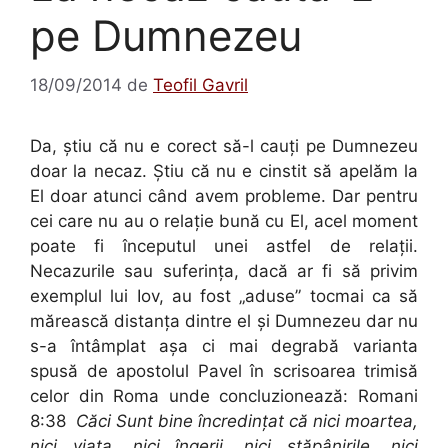
pe Dumnezeu
18/09/2014
de
Teofil Gavril
Da, ştiu că nu e corect să-l cauţi pe Dumnezeu
doar la necaz. Ştiu că nu e cinstit să apelăm la
El doar atunci când avem probleme. Dar pentru
cei care nu au o relaţie bună cu El, acel moment
poate fi începutul unei astfel de relaţii.
Necazurile sau suferinţa, dacă ar fi să privim
exemplul lui Iov, au fost „aduse” tocmai ca să
mărească distanţa dintre el şi Dumnezeu dar nu
s-a întâmplat aşa ci mai degrabă varianta
spusă de apostolul Pavel în scrisoarea trimisă
celor din Roma unde concluzionează: Romani
8:38
Căci Sunt bine încredinţat că nici moartea,
nici viaţa, nici îngerii, nici stăpânirile, nici