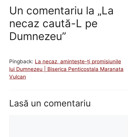
Un comentariu la „La
necaz caută-L pe
Dumnezeu”
Pingback:
La necaz, aminteşte-ţi promisiunile
lui Dumnezeu | Biserica Penticostala Maranata
Vulcan
Lasă un comentariu
Comentariu