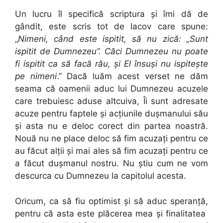
Un lucru îl specifică scriptura şi îmi dă de
gândit, este scris tot de Iacov care spune:
„
Nimeni, când este ispitit, să nu zică: „Sunt
ispitit de Dumnezeu”. Căci Dumnezeu nu poate
fi ispitit ca să facă rău, şi El însuşi nu ispiteşte
pe nimeni
.” Dacă luăm acest verset ne dăm
seama că oamenii aduc lui Dumnezeu acuzele
care trebuiesc aduse altcuiva, Îi sunt adresate
acuze pentru faptele şi acţiunile duşmanului său
şi asta nu e deloc corect din partea noastră.
Nouă nu ne place deloc să fim acuzaţi pentru ce
au făcut alţii şi mai ales să fim acuzaţi pentru ce
a făcut duşmanul nostru. Nu ştiu cum ne vom
descurca cu Dumnezeu la capitolul acesta.
Oricum, ca să fiu optimist şi să aduc speranţă,
pentru că asta este plăcerea mea şi finalitatea