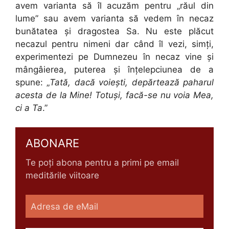
avem varianta să îl acuzăm pentru „răul din
lume” sau avem varianta să vedem în necaz
bunătatea şi dragostea Sa. Nu este plăcut
necazul pentru nimeni dar când îl vezi, simţi,
experimentezi pe Dumnezeu în necaz vine şi
mângâierea, puterea şi înţelepciunea de a
spune: „
Tată, dacă voieşti, depărtează paharul
acesta de la Mine! Totuşi, facă-se nu voia Mea,
ci a Ta
.”
ABONARE
Te poți abona pentru a primi pe email
meditările viitoare