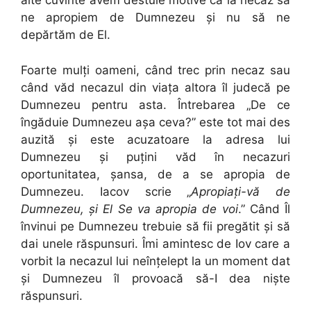
alte cuvinte avem destule motive ca la necaz să
ne apropiem de Dumnezeu şi nu să ne
depărtăm de El.
Foarte mulţi oameni, când trec prin necaz sau
când văd necazul din viaţa altora îl judecă pe
Dumnezeu pentru asta. Întrebarea „De ce
îngăduie Dumnezeu aşa ceva?” este tot mai des
auzită şi este acuzatoare la adresa lui
Dumnezeu şi puţini văd în necazuri
oportunitatea, şansa, de a se apropia de
Dumnezeu. Iacov scrie „
Apropiaţi-vă de
Dumnezeu, şi El Se va apropia de voi
.” Când Îl
învinui pe Dumnezeu trebuie să fii pregătit şi să
dai unele răspunsuri. Îmi amintesc de Iov care a
vorbit la necazul lui neînţelept la un moment dat
şi Dumnezeu îl provoacă să-I dea nişte
răspunsuri.