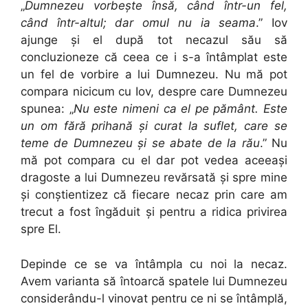
„
Dumnezeu vorbeşte însă, când într-un fel,
când într-altul; dar omul nu ia seama
.” Iov
ajunge şi el după tot necazul său să
concluzioneze că ceea ce i s-a întâmplat este
un fel de vorbire a lui Dumnezeu. Nu mă pot
compara nicicum cu Iov, despre care Dumnezeu
spunea: „
Nu este nimeni ca el pe pământ. Este
un om fără prihană şi curat la suflet, care se
teme de Dumnezeu şi se abate de la rău
.” Nu
mă pot compara cu el dar pot vedea aceeaşi
dragoste a lui Dumnezeu revărsată şi spre mine
şi conştientizez că fiecare necaz prin care am
trecut a fost îngăduit şi pentru a ridica privirea
spre El.
Depinde ce se va întâmpla cu noi la necaz.
Avem varianta să întoarcă spatele lui Dumnezeu
considerându-l vinovat pentru ce ni se întâmplă,