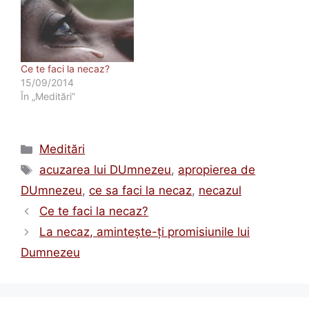
Ce te faci la necaz?
15/09/2014
În „Meditări”
Categorii
Meditări
Etichete
acuzarea lui DUmnezeu
,
apropierea de
DUmnezeu
,
ce sa faci la necaz
,
necazul
Ce te faci la necaz?
La necaz, aminteşte-ţi promisiunile lui
Dumnezeu