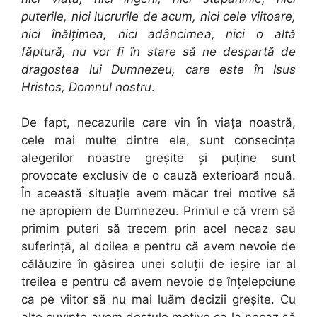
puterile, nici lucrurile de acum, nici cele viitoare,
nici înălţimea, nici adâncimea, nici o altă
făptură, nu vor fi în stare să ne despartă de
dragostea lui Dumnezeu, care este în Isus
Hristos, Domnul nostru
.
De fapt, necazurile care vin în viaţa noastră,
cele mai multe dintre ele, sunt consecinţa
alegerilor noastre greşite şi puţine sunt
provocate exclusiv de o cauză exterioară nouă.
În această situaţie avem măcar trei motive să
ne apropiem de Dumnezeu. Primul e că vrem să
primim puteri să trecem prin acel necaz sau
suferinţă, al doilea e pentru că avem nevoie de
călăuzire în găsirea unei soluţii de ieşire iar al
treilea e pentru că avem nevoie de înţelepciune
ca pe viitor să nu mai luăm decizii greşite. Cu