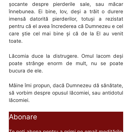
şocante despre pierderile sale, sau măcar
înnebunea. Ei bine, Iov, deşi a trăit o durere
imensă datorită pierderilor, totuşi a rezistat
pentru că el avea încrederea că Dumnezeu e cel
care ştie cel mai bine şi că de la El au venit
toate.
Lăcomia duce la distrugere. Omul lacom deşi
poate strânge enorm de mult, nu se poate
bucura de ele.
Mâine îmi propun, dacă Dumnezeu dă sănătate,
să vorbim despre opusul lăcomiei, sau antidotul
lăcomiei.
Abonare
Te poți abona pentru a primi pe email meditările