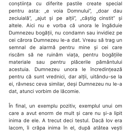
conştiinţa cu diferite pastile create special
pentru asta: „e voia Domnului”, „doar dau
zeciuială”, „ajut şi pe alţii”, „câştig cinstit” şi
altele. Aici nu e vorba că unora le îngăduie
Dumnezeu bogăţii, nu condamn sau invidiez pe
cei cărora Dumnezeu le-a dat. Vreau să trag un
semnal de alarmă pentru mine şi cei care
riscăm să ne ruinăm viaţa, pentru bogăţiile
materiale sau pentru plăcerile pământului
acestuia. Dumnezeu unora le încredinţează
pentru că sunt vrednici, dar alţii, uitându-se la
ei, râvnesc ceva similar, deşi Dumnezeu nu le-a
dat, atunci vorbim de lăcomie.
În final, un exemplu pozitiv, exemplul unui om
care a avut enorm de mult şi care nu şi-a lipit
inima de ele. A trecut deci testul. Dacă Iov era
lacom, îi crăpa inima în el, după atâtea veşti