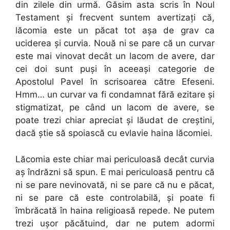
din zilele din urmă. Găsim asta scris în Noul
Testament şi frecvent suntem avertizaţi că,
lăcomia este un păcat tot aşa de grav ca
uciderea şi curvia. Nouă ni se pare că un curvar
este mai vinovat decât un lacom de avere, dar
cei doi sunt puşi în aceeaşi categorie de
Apostolul Pavel în scrisoarea către Efeseni.
Hmm… un curvar va fi condamnat fără ezitare şi
stigmatizat, pe când un lacom de avere, se
poate trezi chiar apreciat şi lăudat de creştini,
dacă ştie să spoiască cu evlavie haina lăcomiei.
Lăcomia este chiar mai periculoasă decât curvia
aş îndrăzni să spun. E mai periculoasă pentru că
ni se pare nevinovată, ni se pare că nu e păcat,
ni se pare că este controlabilă, şi poate fi
îmbrăcată în haina religioasă repede. Ne putem
trezi uşor păcătuind, dar ne putem adormi