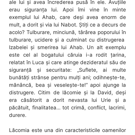
ale lui şi avea încrederea pusă în ele. Avuţiile
erau siguranţa lui. Apoi îmi vine în minte
exemplul lui Ahab, care deşi avea enorm de
mult, a dorit şi via lui Nabot. Ştiţi ce a decurs de
acolo? Tulburare, minciună, târârea poporului în
tulburare, ucidere şi a culminat cu distrugerea
Izabelei şi smerirea lui Ahab. Un alt exemplu
este cel al bogatului căruia i-a rodit ţarina,
relatat în Luca şi care atinge dezideratul său de
siguranţă şi securitate: „Suflete, ai multe
bunătăţi strânse pentru mulţi ani; odihneşte-te,
mănâncă, bea şi veseleşte-te!” apoi ajunge la
distrugere. Citim de lăcomie şi la David, deşi
era căsătorit a dorit nevasta lui Urie şi a
păcătuit, finalitatea… tot crimă, conflict, lacrimi,
durere.
Lăcomia este una din caracteristicile oamenilor