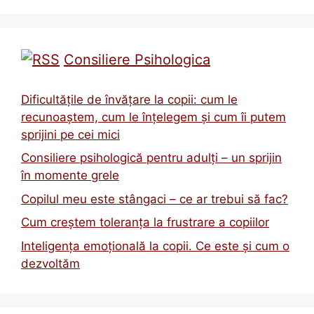
Consiliere Psihologica
Dificultățile de învățare la copii: cum le
recunoaștem, cum le înțelegem și cum îi putem
sprijini pe cei mici
Consiliere psihologică pentru adulți – un sprijin
în momente grele
Copilul meu este stângaci – ce ar trebui să fac?
Cum creștem toleranța la frustrare a copiilor
Inteligența emoțională la copii. Ce este și cum o
dezvoltăm