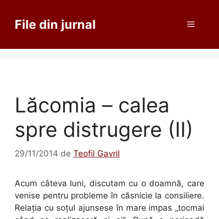
Sari
la
File din jurnal
Meniu
conținut
Lăcomia – calea
spre distrugere (II)
29/11/2014
de
Teofil Gavril
Acum câteva luni, discutam cu o doamnă, care
venise pentru probleme în căsnicie la consiliere.
Relaţia cu soţul ajunsese în mare impas „tocmai