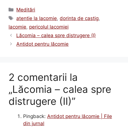
Categorii
Meditări
Etichete
atentie la lacomie
,
dorinta de castig
,
lacomie
,
pericolul lacomiei
Lăcomia – calea spre distrugere (I)
Antidot pentru lăcomie
2 comentarii la
„Lăcomia – calea spre
distrugere (II)”
Pingback:
Antidot pentru lăcomie | File
din jurnal