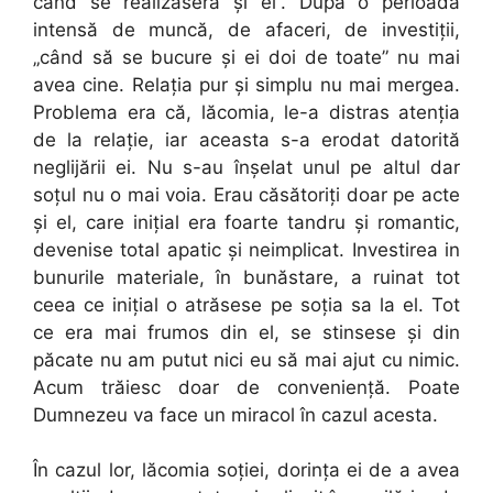
când se realizaseră şi ei”. După o perioadă
intensă de muncă, de afaceri, de investiţii,
„când să se bucure şi ei doi de toate” nu mai
avea cine. Relaţia pur şi simplu nu mai mergea.
Problema era că, lăcomia, le-a distras atenţia
de la relaţie, iar aceasta s-a erodat datorită
neglijării ei. Nu s-au înşelat unul pe altul dar
soţul nu o mai voia. Erau căsătoriţi doar pe acte
şi el, care iniţial era foarte tandru şi romantic,
devenise total apatic şi neimplicat. Investirea in
bunurile materiale, în bunăstare, a ruinat tot
ceea ce iniţial o atrăsese pe soţia sa la el. Tot
ce era mai frumos din el, se stinsese şi din
păcate nu am putut nici eu să mai ajut cu nimic.
Acum trăiesc doar de convenienţă. Poate
Dumnezeu va face un miracol în cazul acesta.
În cazul lor, lăcomia soţiei, dorinţa ei de a avea