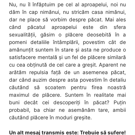
Nu, nu îl înfăptuim pe cel al aproapelui, noi nu
dăm în cap nimănui, nu stricăm casa nimănui,
dar ne place să vorbim despre păcat. Mai ales
când păcatul aproapelui este din sfera
sexualităţii, găsim o plăcere deosebită în a
pomeni detaliile întâmplării, povestim cât de
amănunţit suntem în stare şi asta ne produce o
satisfacere mentală şi un fel de plăcere similară
cu cea obţinută de cel care a greşit. Aparent ne
arătăm repulsia faţă de un asemenea păcat,
dar când auzim despre asta povestim în detaliu
căutând să scoatem pentru firea noastră
maximul de plăcere. Suntem în realitate mai
buni decât cei descoperiţi în păcat? Puţin
probabil, ba chiar ne asemănăm tare, ambii
căutând plăcere în moduri greşite.
Un alt mesaj transmis este: Trebuie să sufere!