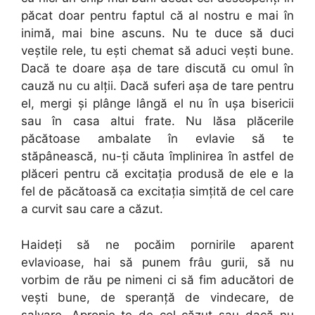
păcat doar pentru faptul că al nostru e mai în
inimă, mai bine ascuns. Nu te duce să duci
veştile rele, tu eşti chemat să aduci veşti bune.
Dacă te doare aşa de tare discută cu omul în
cauză nu cu alţii. Dacă suferi aşa de tare pentru
el, mergi şi plânge lângă el nu în uşa bisericii
sau în casa altui frate. Nu lăsa plăcerile
păcătoase ambalate în evlavie să te
stăpânească, nu-ţi căuta împlinirea în astfel de
plăceri pentru că excitaţia produsă de ele e la
fel de păcătoasă ca excitaţia simţită de cel care
a curvit sau care a căzut.
Haideţi să ne pocăim pornirile aparent
evlavioase, hai să punem frâu gurii, să nu
vorbim de rău pe nimeni ci să fim aducători de
veşti bune, de speranţă de vindecare, de
salvare. Apropie-te de cel căzut sau dacă nu