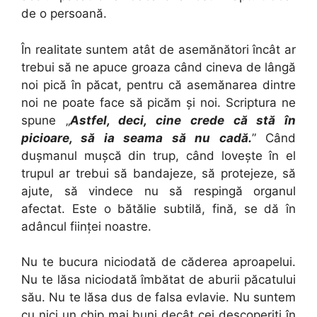
de o persoană.
În realitate suntem atât de asemănători încât ar
trebui să ne apuce groaza când cineva de lângă
noi pică în păcat, pentru că asemănarea dintre
noi ne poate face să picăm şi noi. Scriptura ne
spune „
Astfel, deci, cine crede că stă în
picioare, să ia seama să nu cadă.
” Când
duşmanul muşcă din trup, când loveşte în el
trupul ar trebui să bandajeze, să protejeze, să
ajute, să vindece nu să respingă organul
afectat. Este o bătălie subtilă, fină, se dă în
adâncul fiinţei noastre.
Nu te bucura niciodată de căderea aproapelui.
Nu te lăsa niciodată îmbătat de aburii păcatului
său. Nu te lăsa dus de falsa evlavie. Nu suntem
cu nici un chip mai buni decât cei descoperiţi în