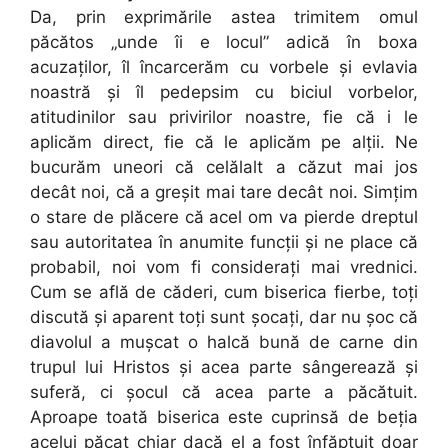
Da, prin exprimările astea trimitem omul
păcătos „unde îi e locul” adică în boxa
acuzaţilor, îl încarcerăm cu vorbele şi evlavia
noastră şi îl pedepsim cu biciul vorbelor,
atitudinilor sau privirilor noastre, fie că i le
aplicăm direct, fie că le aplicăm pe alţii. Ne
bucurăm uneori că celălalt a căzut mai jos
decât noi, că a greşit mai tare decât noi. Simţim
o stare de plăcere că acel om va pierde dreptul
sau autoritatea în anumite funcţii şi ne place că
probabil, noi vom fi consideraţi mai vrednici.
Cum se află de căderi, cum biserica fierbe, toţi
discută şi aparent toţi sunt şocaţi, dar nu şoc că
diavolul a muşcat o halcă bună de carne din
trupul lui Hristos şi acea parte sângerează şi
suferă, ci șocul că acea parte a păcătuit.
Aproape toată biserica este cuprinsă de beţia
acelui păcat chiar dacă el a fost înfăptuit doar