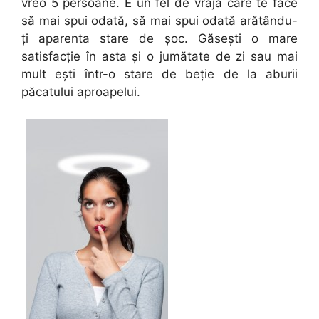
vreo 5 persoane. E un fel de vrajă care te face
să mai spui odată, să mai spui odată arătându-
ţi aparenta stare de şoc. Găseşti o mare
satisfacţie în asta şi o jumătate de zi sau mai
mult eşti într-o stare de beţie de la aburii
păcatului aproapelui.