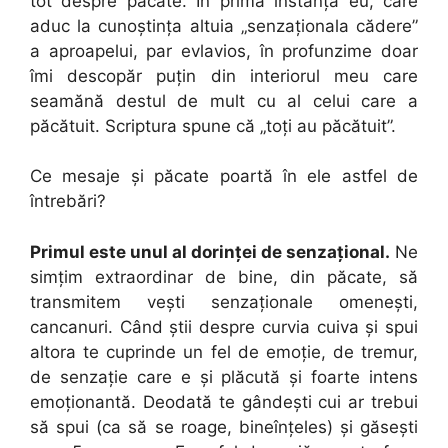
tot despre păcate. În primă instanţă eu, care
aduc la cunoştinţa altuia „senzaţionala cădere”
a aproapelui, par evlavios, în profunzime doar
îmi descopăr puţin din interiorul meu care
seamănă destul de mult cu al celui care a
păcătuit. Scriptura spune că „toţi au păcătuit”.
Ce mesaje şi păcate poartă în ele astfel de
întrebări?
Primul este unul al dorinţei de senzaţional.
Ne
simţim extraordinar de bine, din păcate, să
transmitem veşti senzaţionale omeneşti,
cancanuri. Când ştii despre curvia cuiva şi spui
altora te cuprinde un fel de emoţie, de tremur,
de senzaţie care e şi plăcută şi foarte intens
emoţionantă. Deodată te gândeşti cui ar trebui
să spui (ca să se roage, bineînţeles) şi găseşti