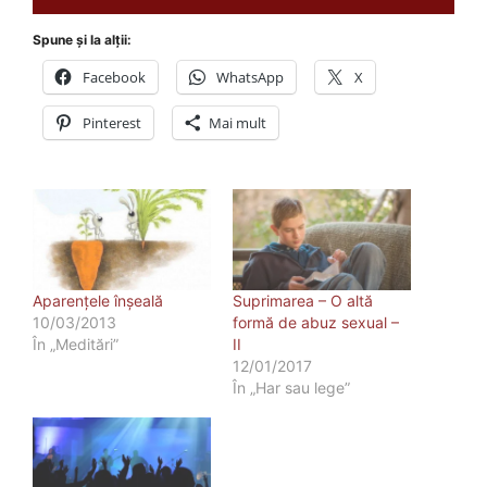
Spune și la alții:
Facebook
WhatsApp
X
Pinterest
Mai mult
Aparențele înșeală
Suprimarea – O altă
10/03/2013
formă de abuz sexual –
În „Meditări”
II
12/01/2017
În „Har sau lege”