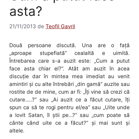
asta?
21/11/2013
de
Teofil Gavril
Două persoane discută. Una are o faţă
„aproape stupefiată” cealaltă e uimită.
Întrebarea care s-a auzit este: „Cum a putut
face asta chiar el?”. Atât am auzit în acea
discuţie dar în mintea mea imediat au venit
amintiri şi cu alte întrebări „din gamă” auzite sau
rostite de de mine, cum ar fi: „Îţi vine să crezi că
cutare…..?” sau „Ai auzit ce a făcut cutare, îţi
spun ca să te rogi pentru el/ea” sau „Uite unde
a lovit Satan, îl ştii pe…?” sau „cum poate să
cânte când uite ce a făcut?” şi mai sunt şi
altele.