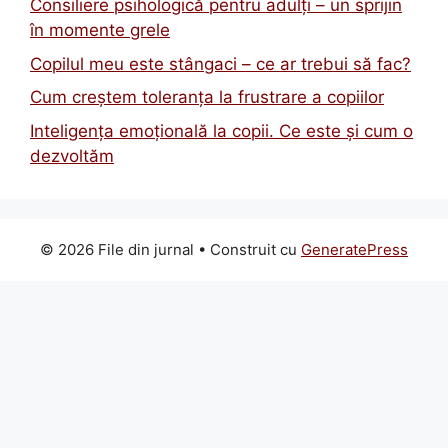
Consiliere psihologică pentru adulți – un sprijin
în momente grele
Copilul meu este stângaci – ce ar trebui să fac?
Cum creștem toleranța la frustrare a copiilor
Inteligența emoțională la copii. Ce este și cum o
dezvoltăm
© 2026 File din jurnal
• Construit cu
GeneratePress