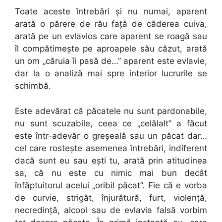
Toate aceste întrebări şi nu numai, aparent
arată o părere de rău faţă de căderea cuiva,
arată pe un evlavios care aparent se roagă sau
îl compătimeşte pe aproapele său căzut, arată
un om „căruia îi pasă de…” aparent este evlavie,
dar la o analiză mai spre interior lucrurile se
schimbă.
Este adevărat că păcatele nu sunt pardonabile,
nu sunt scuzabile, ceea ce „celălalt” a făcut
este într-adevăr o greşeală sau un păcat dar…
cel care rosteşte asemenea întrebări, indiferent
dacă sunt eu sau eşti tu, arată prin atitudinea
sa, că nu este cu nimic mai bun decât
înfăptuitorul acelui „oribil păcat”. Fie că e vorba
de curvie, strigăt, înjurătură, furt, violenţă,
necredinţă, alcool sau de evlavia falsă vorbim