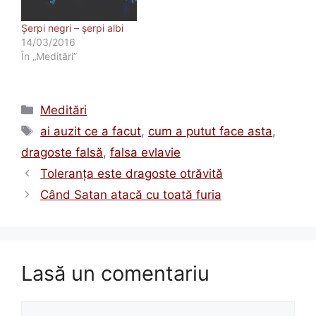
Șerpi negri – șerpi albi
14/03/2016
În „Meditări”
Categorii
Meditări
Etichete
ai auzit ce a facut
,
cum a putut face asta
,
dragoste falsă
,
falsa evlavie
Toleranţa este dragoste otrăvită
Când Satan atacă cu toată furia
Lasă un comentariu
Comentariu