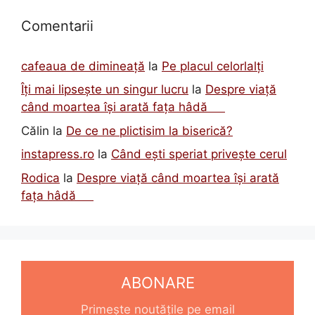
Comentarii
cafeaua de dimineață
la
Pe placul celorlalți
Îți mai lipsește un singur lucru
la
Despre viață
când moartea își arată fața hâdă
Călin
la
De ce ne plictisim la biserică?
instapress.ro
la
Când ești speriat privește cerul
Rodica
la
Despre viață când moartea își arată
fața hâdă
ABONARE
Primește noutățile pe email