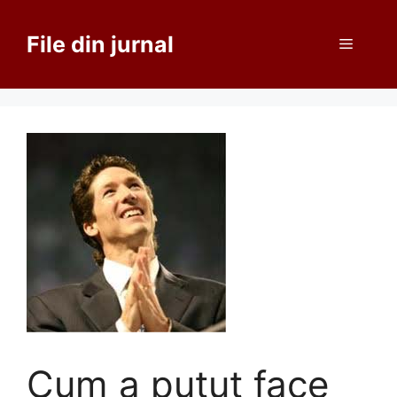
Sari
la
File din jurnal
Meniu
conținut
Cum a putut face