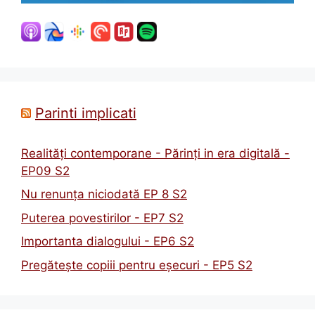
Parinti implicati
Realități contemporane - Părinți in era digitală -
EP09 S2
Nu renunța niciodată EP 8 S2
Puterea povestirilor - EP7 S2
Importanta dialogului - EP6 S2
Pregătește copiii pentru eșecuri - EP5 S2