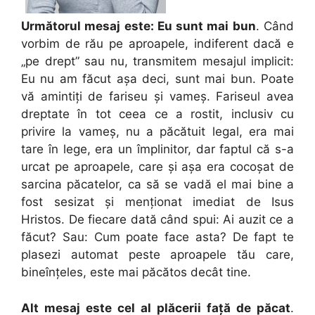
Următorul mesaj este: Eu sunt mai bun
. Când
vorbim de rău pe aproapele, indiferent dacă e
„pe drept” sau nu, transmitem mesajul implicit:
Eu nu am făcut aşa deci, sunt mai bun. Poate
vă amintiţi de fariseu şi vameş. Fariseul avea
dreptate în tot ceea ce a rostit, inclusiv cu
privire la vameş, nu a păcătuit legal, era mai
tare în lege, era un împlinitor, dar faptul că s-a
urcat pe aproapele, care şi aşa era cocoşat de
sarcina păcatelor, ca să se vadă el mai bine a
fost sesizat şi menţionat imediat de Isus
Hristos. De fiecare dată când spui: Ai auzit ce a
făcut? Sau: Cum poate face asta? De fapt te
plasezi automat peste aproapele tău care,
bineînţeles, este mai păcătos decât tine.
Alt mesaj este cel al plăcerii faţă de păcat
.