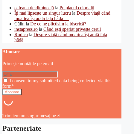
cafeaua de dimineață
la
Pe placul celorlalți
Îți mai lipsește un singur lucru
la
Despre viață când
moartea își arată fața hâdă
Călin
la
De ce ne plictisim la biserică?
instapress.ro
la
Când ești speriat privește cerul
Rodica
la
Despre viață când moartea își arată fața
hâdă
Abonare
Primește noutățile pe email
I consent to my submitted data being collected via this
form*
Trimitem un singur mesaj pe zi.
Parteneriate