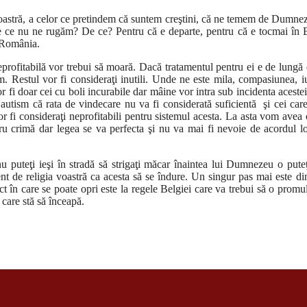
oastră, a celor ce pretindem că suntem creştini, că ne temem de Dumne
e ce nu ne rugăm? De ce? Pentru că e departe, pentru că e tocmai în 
n România.
neprofitabilă vor trebui să moară. Dacă tratamentul pentru ei e de lungă 
. Restul vor fi consideraţi inutili. Unde ne este mila, compasiunea, i
fi doar cei cu boli incurabile dar mâine vor intra sub incidenta acestei 
u autism că rata de vindecare nu va fi considerată suficientă şi cei care
 vor fi consideraţi neprofitabili pentru sistemul acesta. La asta vom avea
tru crimă dar legea se va perfecta şi nu va mai fi nevoie de acordul l
 puteţi ieşi în stradă să strigaţi măcar înaintea lui Dumnezeu o puteţ
nt de religia voastră ca acesta să se îndure. Un singur pas mai este di
 în care se poate opri este la regele Belgiei care va trebui să o promu
care stă să înceapă.