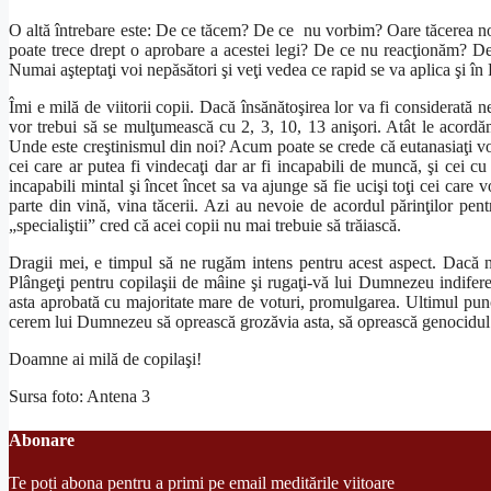
O altă întrebare este: De ce tăcem? De ce nu vorbim? Oare tăcerea n
poate trece drept o aprobare a acestei legi? De ce nu reacţionăm? D
Numai aşteptaţi voi nepăsători şi veţi vedea ce rapid se va aplica şi î
Îmi e milă de viitorii copii. Dacă însănătoşirea lor va fi considerată 
vor trebui să se mulţumească cu 2, 3, 10, 13 anişori. Atât le acordăm
Unde este creştinismul din noi? Acum poate se crede că eutanasiaţi vor 
cei care ar putea fi vindecaţi dar ar fi incapabili de muncă, şi cei c
incapabili mintal şi încet încet sa va ajunge să fie ucişi toţi cei care
parte din vină, vina tăcerii. Azi au nevoie de acordul părinţilor pen
„specialiştii” cred că acei copii nu mai trebuie să trăiască.
Dragii mei, e timpul să ne rugăm intens pentru acest aspect. Dacă nu
Plângeţi pentru copilaşii de mâine şi rugaţi-vă lui Dumnezeu indifere
asta aprobată cu majoritate mare de voturi, promulgarea. Ultimul punct
cerem lui Dumnezeu să oprească grozăvia asta, să oprească genocidul 
Doamne ai milă de copilaşi!
Sursa foto: Antena 3
Abonare
Te poți abona pentru a primi pe email meditările viitoare