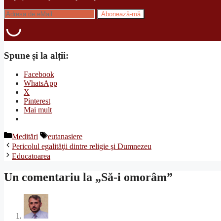
Spune și la alții:
Facebook
WhatsApp
X
Pinterest
Mai mult
Categorii
Etichete
Meditări
eutanasiere
Pericolul egalităţii dintre religie şi Dumnezeu
Educatoarea
Un comentariu la „Să-i omorâm”