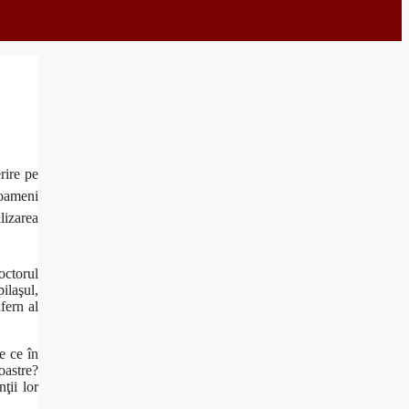
rire pe
 oameni
lizarea
octorul
pilaşul,
fern al
e ce în
oastre?
ţii lor