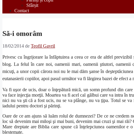
Sfârșit
Contact
Să-i omorâm
18/02/2014
de
Teofil Gavril
Privesc cu îngrijorare la înfăptuirea a ceea ce era de altfel previzibi
blog. La felul în care noi, oamenii mari, oamenii ştiutori, oamenii 
micuţi, a unor copii cărora noi nu le mai dăm şanse în deşteptăciunea 
eutanasierii copiilor, apoi pasul următor va fi lărgirea bazei de efect a mă
Va fi uşor de ucis, doar o înţepătură mică, un somn profund din care
va face injecţia morţii. Moartea va fi acel cal gălbui care va intra în tr
nici nu va şti că a fost ucis, nu se va plânge, nu va ţipa. Totul se va
iadului pentru doctori şi părinţi.
Oare de ce am ajuns să luăm rolul de dumnezei? De ce ne credem no
loc să devenim mai miloşi şi mai buni, devenim mai cruzi şi mai răi? 
Mare dreptate are Biblia care spune că înţelepciunea oamenilor e o 
blestemate.