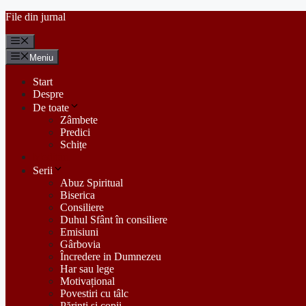
Sari
File din jurnal
la
conținut
Meniu
Meniu
Start
Despre
De toate
Zâmbete
Predici
Schițe
Meditări
Serii
Abuz Spiritual
Biserica
Consiliere
Duhul Sfânt în consiliere
Emisiuni
Gârbovia
Încredere in Dumnezeu
Har sau lege
Motivațional
Povestiri cu tâlc
Părinți și copii