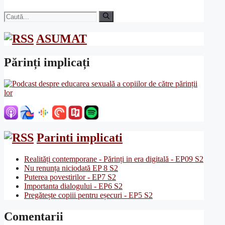
Caută
după:
ASUMAT
Părinți implicați
Parinti implicati
Realități contemporane - Părinți in era digitală - EP09 S2
Nu renunța niciodată EP 8 S2
Puterea povestirilor - EP7 S2
Importanta dialogului - EP6 S2
Pregătește copiii pentru eșecuri - EP5 S2
Comentarii