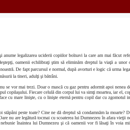
l şi anume legalizarea uciderii copiilor bolnavi la care am mai făcut refe
deştepţi, oamenii echilibraţi ştim să eliminăm dreptul la viaţă a unor
noastră. De fapt parcursul e normal, după avorturi e logic că urma lega
surii la tineri, adulţi şi bătrâni.
 nu se vor mai trezi. Doar o mască cu gaz pentru adormit apoi nenea d
upul copilaşului. Fiecare celulă din corpul lui va simţi moartea, iar el, co
 face cu mare linişte, cu o linişte eternă pentru copil dar cu zgomotul in
i stăpâni peste toate? Cine ne dă dreptul să condamnăm la moarte? D
Oare nu are legătură tocmai cu scoaterea lui Dumnezeu în afara vieţii n
nebunie înaintea lui Dumnezeu şi că oamenii vor fi lăsaţi în voia min