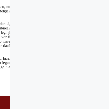
zeu, nu
Belgia?
durată,
ubirea?
legi şi
 vor fi
 o mare
or dacă
i face.
n legea
lge. Să