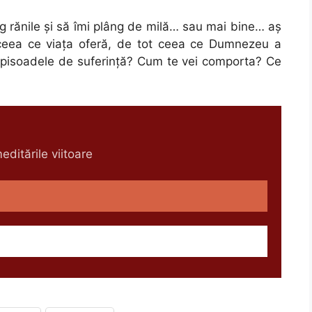
ng rănile şi să îmi plâng de milă… sau mai bine… aş
ceea ce viaţa oferă, de tot ceea ce Dumnezeu a
 episoadele de suferinţă? Cum te vei comporta? Ce
ditările viitoare