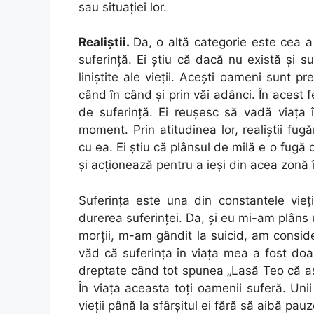
sau situaţiei lor.
Realiştii.
Da, o altă categorie este cea a 
suferinţă. Ei ştiu că dacă nu există şi 
liniştite ale vieţii. Aceşti oameni sunt p
când în când şi prin văi adânci. În acest fe
de suferinţă. Ei reuşesc să vadă viaţa î
moment. Prin atitudinea lor, realiştii fug
cu ea. Ei ştiu că plânsul de milă e o fugă 
şi acţionează pentru a ieşi din acea zonă 
Suferinţa este una din constantele vieţ
durerea suferinţei. Da, şi eu mi-am plâns
morţii, m-am gândit la suicid, am consi
văd că suferinţa în viaţa mea a fost do
dreptate când tot spunea „Lasă Teo că ast
În viaţa aceasta toţi oamenii suferă. Unii
vieţii până la sfârşitul ei fără să aibă pa