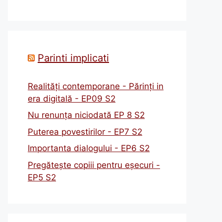
Parinti implicati
Realități contemporane - Părinți in
era digitală - EP09 S2
Nu renunța niciodată EP 8 S2
Puterea povestirilor - EP7 S2
Importanta dialogului - EP6 S2
Pregătește copiii pentru eșecuri -
EP5 S2