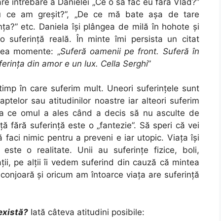
e întrebare a Danielei „Ce o să fac eu fără Vlad?”
„Cu ce am greşit?”, „De ce mă bate aşa de tare
a?” etc. Daniela îşi plângea de milă în hohote şi
o suferinţă reală. În minte îmi persista un citat
enea momente: „
Suferă oamenii pe front. Suferă în
ferinţa din amor e un lux. Cella Serghi
”
 timp în care suferim mult. Uneori suferinţele sunt
aptelor sau atitudinilor noastre iar alteori suferim
ea ce omul a ales când a decis să nu asculte de
ă fără suferinţă este o „fantezie”. Să speri că vei
ă faci nimic pentru a preveni e iar utopic. Viaţa îşi
este o realitate. Unii au suferinţe fizice, boli,
aţii, pe alţii îi vedem suferind din cauză că mintea
nconjoară şi oricum am întoarce viaţa are suferinţă
există?
Iată câteva atitudini posibile: