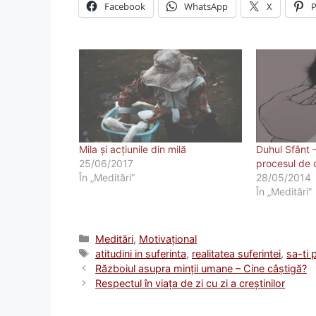
Facebook
WhatsApp
X
P
Mila și acțiunile din milă
Duhul Sfânt 
25/06/2017
procesul de c
În „Meditări”
28/05/2014
În „Meditări”
Categorii
Meditări
,
Motivațional
Etichete
atitudini in suferinta
,
realitatea suferintei
,
sa-ti 
Războiul asupra minții umane – Cine câştigă?
Respectul în viaţa de zi cu zi a creştinilor