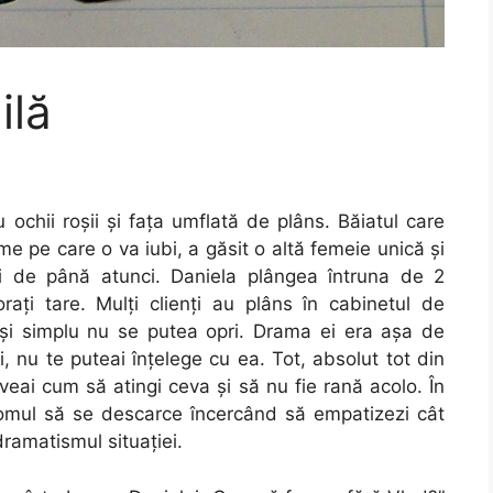
ilă
 ochii roşii şi faţa umflată de plâns. Băiatul care
e pe care o va iubi, a găsit o altă femeie unică şi
ni de până atunci. Daniela plângea întruna de 2
oraţi tare. Mulţi clienţi au plâns în cabinetul de
r şi simplu nu se putea opri. Drama ei era aşa de
, nu te puteai înţelege cu ea. Tot, absolut tot din
 aveai cum să atingi ceva şi să nu fie rană acolo. În
să omul să se descarce încercând să empatizezi cât
dramatismul situaţiei.