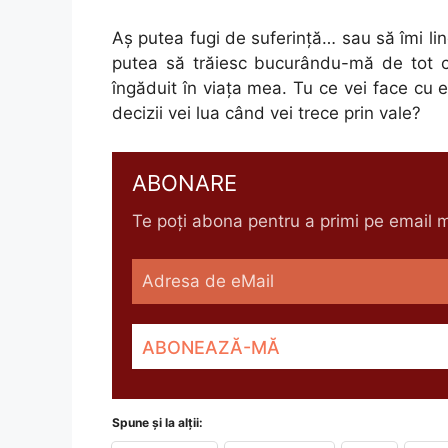
Aş putea fugi de suferinţă… sau să îmi li
putea să trăiesc bucurându-mă de tot 
îngăduit în viaţa mea. Tu ce vei face cu
decizii vei lua când vei trece prin vale?
ABONARE
Te poți abona pentru a primi pe email me
Spune și la alții: