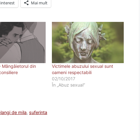
interest
Mai mult
– Mângâietorul din
Victimele abuzului sexual sunt
onsiliere
oameni respectabili
02/10/2017
În „Abuz sexual”
plangi de mila
,
suferinta