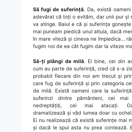
Să fugi de suferinţă
. Da, există oameni
adevărat că toţi o evităm, dar unii pur şi
va atinge. Baiul e că şi suferinţa goneşte
mai puneam piedică unul altuia, dacă me
în mare viteză şi cineva ne împiedica… ră
fugim noi de ea cât fugim dar la viteze ma
Să-ţi plângi de milă
. Ei bine, cei din 
cum au parte de suferinţă, cred că s-a zis 
probabil fiecare din noi am trecut şi pri
care fug de suferinţă şi prin categoria cel
de milă. Există oameni care la suferinţ
suferinzi dintre pământeni, cei mai 
nedreptăţiţi, cei mai atacaţi. O
dramatizează şi văd lumea doar cu ochelari
Ei nu realizează că există suferinţe mai m
şi dacă le spui asta nu prea contează. Ei