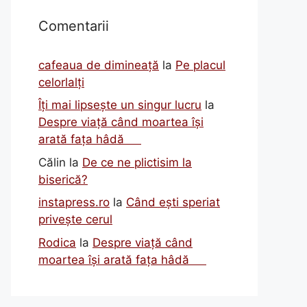
Comentarii
cafeaua de dimineață
la
Pe placul
celorlalți
Îți mai lipsește un singur lucru
la
Despre viață când moartea își
arată fața hâdă
Călin
la
De ce ne plictisim la
biserică?
instapress.ro
la
Când ești speriat
privește cerul
Rodica
la
Despre viață când
moartea își arată fața hâdă