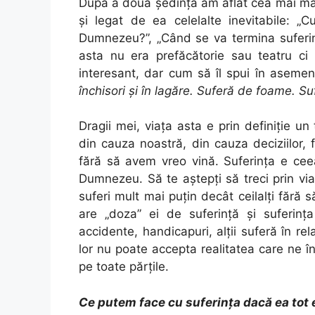
După a doua şedinţă am aflat cea mai mar
şi legat de ea celelalte inevitabile: 
Dumnezeu?”, „Când se va termina suferinţ
asta nu era prefăcătorie sau teatru ci 
interesant, dar cum să îl spui în asem
închisori şi în lagăre. Suferă de foame. Su
Dragii mei, viaţa asta e prin definiţie un
din cauza noastră, din cauza deciziilor, f
fără să avem vreo vină. Suferinţa e ce
Dumnezeu. Să te aştepţi să treci prin viaţ
suferi mult mai puţin decât ceilalţi fără s
are „doza” ei de suferinţă şi suferinţa 
accidente, handicapuri, alţii suferă în rel
lor nu poate accepta realitatea care ne î
pe toate părţile.
Ce putem face cu suferinţa dacă ea tot 