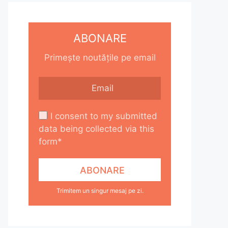
ABONARE
Primește noutățile pe email
I consent to my submitted
data being collected via this
form*
Trimitem un singur mesaj pe zi.