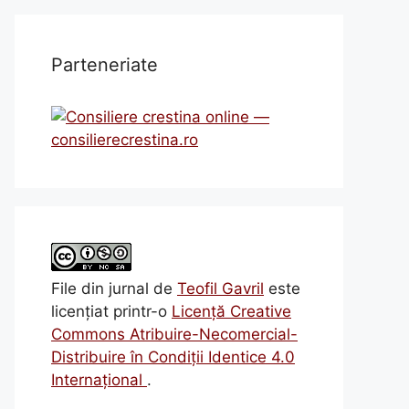
Parteneriate
File din jurnal
de
Teofil Gavril
este
licenţiat printr-o
Licenţă Creative
Commons Atribuire-Necomercial-
Distribuire în Condiţii Identice 4.0
Internațional
.