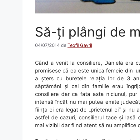
Să-ţi plângi de m
04/07/2014
de
Teofil Gavril
Când a venit la consiliere, Daniela era cu
promisese că ea este unica femeie din lum
a şters cu buretele relaţia lor de 3 a
săptămâni şi cei din familie erau îngrij
consiliere dar ca fata asta niciunul, pu
intensă încât nu mai putea emite judecăţi
fiinţa ei era legat de „prietenul ei” şi nu
astfel de cazuri, consilierul tace şi la
mai vizibil dar fiind atent să nu amplifice 