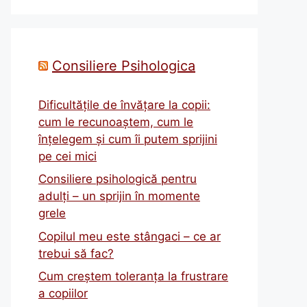
Consiliere Psihologica
Dificultățile de învățare la copii:
cum le recunoaștem, cum le
înțelegem și cum îi putem sprijini
pe cei mici
Consiliere psihologică pentru
adulți – un sprijin în momente
grele
Copilul meu este stângaci – ce ar
trebui să fac?
Cum creștem toleranța la frustrare
a copiilor