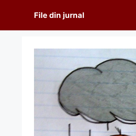
Sari
la
File din jurnal
conținut