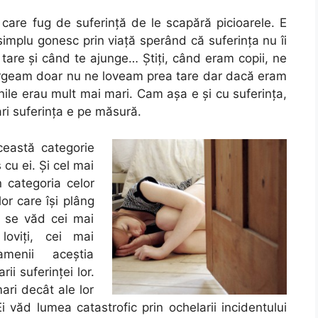
 care fug de suferinţă de le scapără picioarele. E
 simplu gonesc prin viaţă sperând că suferinţa nu îi
 tare şi când te ajunge… Ştiţi, când eram copii, ne
rgeam doar nu ne loveam prea tare dar dacă eram
nile erau mult mai mari. Cam aşa e şi cu suferinţa,
ri suferinţa e pe măsură.
această categorie
cu ei. Şi cel mai
n categoria celor
or care îşi plâng
ă se văd cei mai
loviţi, cei mai
amenii aceştia
i suferinţei lor.
ari decât ale lor
 văd lumea catastrofic prin ochelarii incidentului