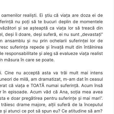
oamenilor realişti. Ei ştiu că viaţa are doza ei de
suferinţă nu poţi să te bucuri deplin de momentele
revăzători şi se aşteaptă ca viaţa lor să treacă din
l, deşi îi doare, deşi suferă, ei nu sunt „devastaţi”
n ansamblu şi nu prin ochelarii suferinţei lor de
ăresc suferinţa repede şi învaţă mult din întâlnirea
de responsabilitate şi aleg să evalueze viaţa realist
în măsura în care se poate.
ii. Cine nu acceptă asta va trăi mult mai intens
 uneori de milă, am dramatizat, m-am dat în ceasul
derat că viaţa e TOATĂ numai suferinţă. Acum însă
ar în episoade. Acum văd că Ana, soţia mea avea
a e doar pregătirea pentru suferinţe şi mai mari”.
 trăiesc drame majore, alţii suferă de la începutul
uze şi atunci ce pot să spun eu? Ce atitudine să am?