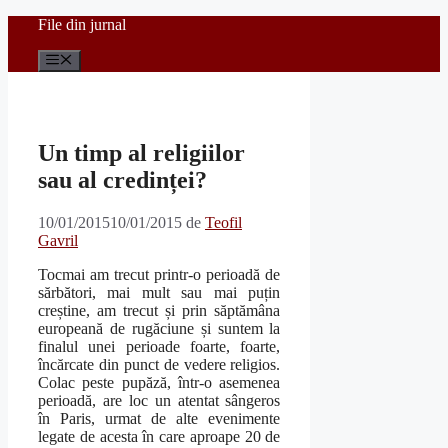
Sari
File din jurnal
la
conținut
Meniu
Un timp al religiilor
sau al credinței?
10/01/2015
10/01/2015
de
Teofil
Gavril
Tocmai am trecut printr-o perioadă de
sărbători, mai mult sau mai puțin
creștine, am trecut și prin săptămâna
europeană de rugăciune și suntem la
finalul unei perioade foarte, foarte,
încărcate din punct de vedere religios.
Colac peste pupăză, într-o asemenea
perioadă, are loc un atentat sângeros
în Paris, urmat de alte evenimente
legate de acesta în care aproape 20 de