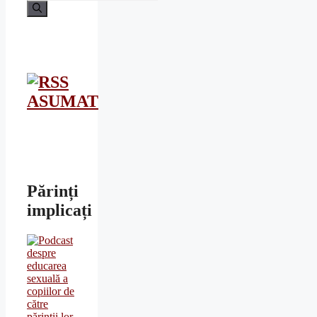
după:
ASUMAT
Părinți
implicați