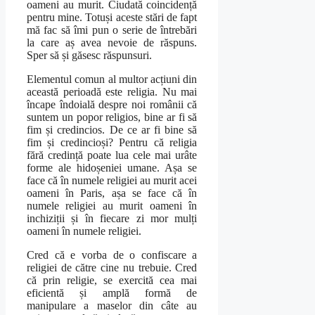
oameni au murit. Ciudată coincidență
pentru mine. Totuși aceste stări de fapt
mă fac să îmi pun o serie de întrebări
la care aș avea nevoie de răspuns.
Sper să și găsesc răspunsuri.
Elementul comun al multor acțiuni din
această perioadă este religia. Nu mai
încape îndoială despre noi românii că
suntem un popor religios, bine ar fi să
fim și credincios. De ce ar fi bine să
fim și credincioși? Pentru că religia
fără credință poate lua cele mai urâte
forme ale hidoșeniei umane. Așa se
face că în numele religiei au murit acei
oameni în Paris, așa se face că în
numele religiei au murit oameni în
inchiziții și în fiecare zi mor mulți
oameni în numele religiei.
Cred că e vorba de o confiscare a
religiei de către cine nu trebuie. Cred
că prin religie, se exercită cea mai
eficientă și amplă formă de
manipulare a maselor din câte au