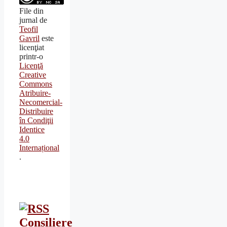
File din
jurnal
de
Teofil
Gavril
este
licenţiat
printr-o
Licenţă
Creative
Commons
Atribuire-
Necomercial-
Distribuire
în Condiţii
Identice
4.0
Internațional
.
Consiliere