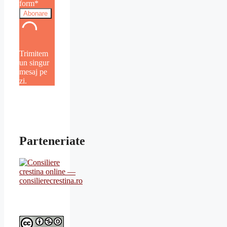
form*
Trimitem
un singur
mesaj pe
zi.
Parteneriate