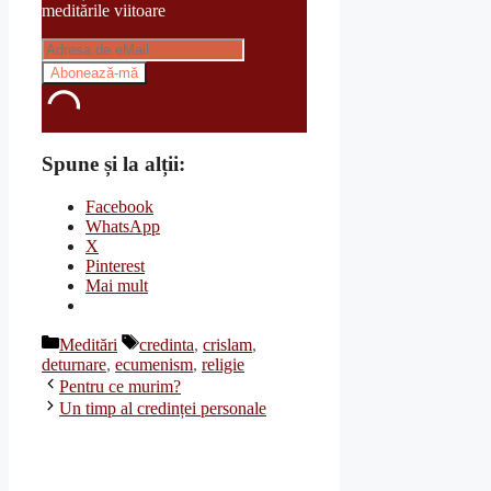
meditările viitoare
Spune și la alții:
Facebook
WhatsApp
X
Pinterest
Mai mult
Categorii
Etichete
Meditări
credinta
,
crislam
,
deturnare
,
ecumenism
,
religie
Pentru ce murim?
Un timp al credinței personale