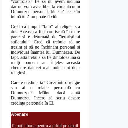
”controlată” fie să nu avem niciuna
dar nu vom avea liber la varianta unui
Dumnezeu personal, bine că ce e în
inimă încă nu poate fi citit.
Cred că timpul ”bun” al religiei s-a
dus. Aceasta a fost confiscată în mare
parte și e deturnată de ”terorişti ai
sufletului”. Cred că trebuie să ne
trezim și să ne închinăm personal și
individual înaintea lui Dumnezeu. De
fapt, asta trebuia să fie dintotdeauna și
mulți oameni au înțeles această
chemare dar cei mai mulți sunt doar
religioși.
Care e credința ta? Crezi într-o religie
sau ai o relație personală cu
Dumnezeu? Mâine dacă ajută
Dumnezeu încerc să scriu despre
credința personală în El.
Abonare
Te poți abona pentru a primi pe email