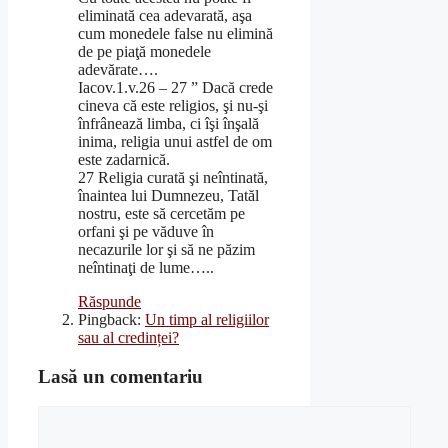
eliminată cea adevarată, aşa
cum monedele false nu elimină
de pe piaţă monedele
adevărate….
Iacov.1.v.26 – 27 ” Dacă crede
cineva că este religios, şi nu-şi
înfrânează limba, ci îşi înşală
inima, religia unui astfel de om
este zadarnică.
27 Religia curată şi neîntinată,
înaintea lui Dumnezeu, Tatăl
nostru, este să cercetăm pe
orfani şi pe văduve în
necazurile lor şi să ne păzim
neîntinaţi de lume…..
Răspunde
Pingback:
Un timp al religiilor
sau al credinței?
Lasă un comentariu
Comentariu