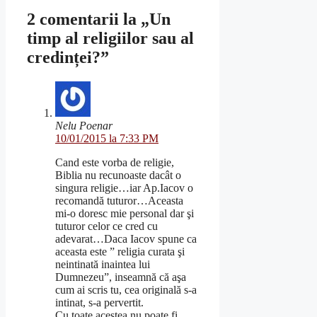
2 comentarii la „Un
timp al religiilor sau al
credinței?”
Nelu Poenar
10/01/2015 la 7:33 PM
Cand este vorba de religie,
Biblia nu recunoaste dacât o
singura religie…iar Ap.Iacov o
recomandă tuturor…Aceasta
mi-o doresc mie personal dar şi
tuturor celor ce cred cu
adevarat…Daca Iacov spune ca
aceasta este ” religia curata şi
neintinată inaintea lui
Dumnezeu”, inseamnă că aşa
cum ai scris tu, cea originală s-a
intinat, s-a pervertit.
Cu toate acestea nu poate fi