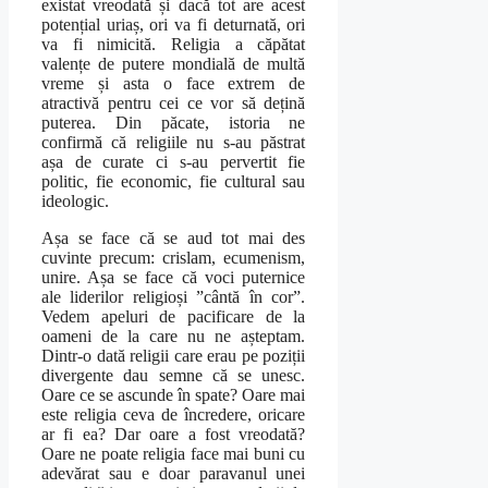
existat vreodată și dacă tot are acest
potențial uriaș, ori va fi deturnată, ori
va fi nimicită. Religia a căpătat
valențe de putere mondială de multă
vreme și asta o face extrem de
atractivă pentru cei ce vor să dețină
puterea. Din păcate, istoria ne
confirmă că religiile nu s-au păstrat
așa de curate ci s-au pervertit fie
politic, fie economic, fie cultural sau
ideologic.
Așa se face că se aud tot mai des
cuvinte precum: crislam, ecumenism,
unire. Așa se face că voci puternice
ale liderilor religioși ”cântă în cor”.
Vedem apeluri de pacificare de la
oameni de la care nu ne așteptam.
Dintr-o dată religii care erau pe poziții
divergente dau semne că se unesc.
Oare ce se ascunde în spate? Oare mai
este religia ceva de încredere, oricare
ar fi ea? Dar oare a fost vreodată?
Oare ne poate religia face mai buni cu
adevărat sau e doar paravanul unei