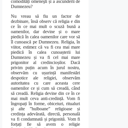
comodități omeneşti și a ascunderii de
Dumnezeu?
Nu vreau să fiu un factor de
dezbinare, însă observ că religia e din
ce în ce mai mult o scuză bună a
oamenilor, dar devine și o mare
piedică în calea oamenilor care vor să
îl cunoască pe Dumnezeu. Religia, în
viitor, estimez că va fi cea mai mare
piedică în calea cunoașterii lui
Dumnezeu și va fi cel mai mare
prigonitor al credincioșilor. Dacă
privim puțin acum în jurul nostru,
observăm cu ușurință manifestări
despotice ale religiei, observăm
autoritatea cu care aceasta cere
oamenilor ce și cum să creadă, când
să creadă. Religia devine din ce în ce
mai mult ceva anti-credință. Vom fi
îngropați în forme, obiceiuri, ritualuri
și alte ”hulboane” religioase și
credința adevărată, directă, personală
va fi condamnată și prigonită. Vom fi
forțați fie să avem o religie