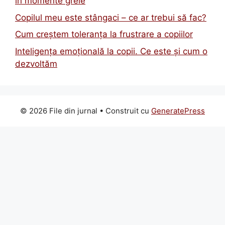
în momente grele
Copilul meu este stângaci – ce ar trebui să fac?
Cum creștem toleranța la frustrare a copiilor
Inteligența emoțională la copii. Ce este și cum o
dezvoltăm
© 2026 File din jurnal
• Construit cu
GeneratePress