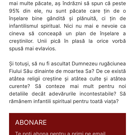
mai multe păcate, aș îndrăzni să spun că peste
95% din ele, nu sunt păcate care țin de o
înșelare bine gândită și plănuită, ci țin de
infantilismul spiritual. Nici nu mai e nevoie ca
cineva să conceapă un plan de înșelare a
creștinilor. Unii pică în plasă la orice vorbă
spusă mai evlavios.
Și totuși, să nu fi ascultat Dumnezeu rugăciunea
Fiului Său dinainte de moartea Sa? De ce există
atâtea religii creștine și atâtea culte și atâtea
curente? Să conteze mai mult pentru noi
detaliile decât adevărurile incontestabile? Să
rămânem infantili spiritual pentru toată viața?
ABONARE
Te poți abona pentru a primi pe email