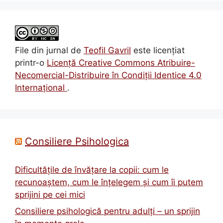
File din jurnal
de
Teofil Gavril
este licenţiat
printr-o
Licenţă Creative Commons Atribuire-
Necomercial-Distribuire în Condiţii Identice 4.0
Internațional
.
Consiliere Psihologica
Dificultățile de învățare la copii: cum le
recunoaștem, cum le înțelegem și cum îi putem
sprijini pe cei mici
Consiliere psihologică pentru adulți – un sprijin