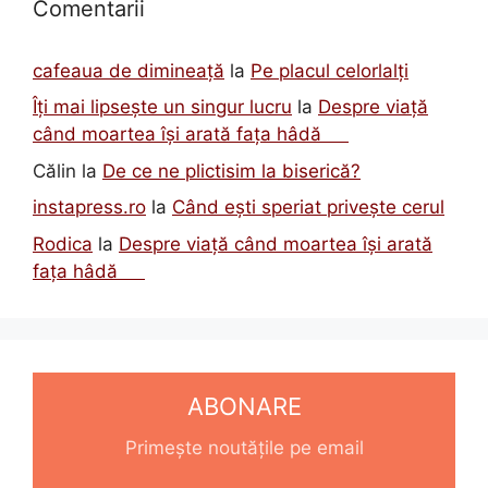
Comentarii
cafeaua de dimineață
la
Pe placul celorlalți
Îți mai lipsește un singur lucru
la
Despre viață
când moartea își arată fața hâdă
Călin
la
De ce ne plictisim la biserică?
instapress.ro
la
Când ești speriat privește cerul
Rodica
la
Despre viață când moartea își arată
fața hâdă
ABONARE
Primește noutățile pe email