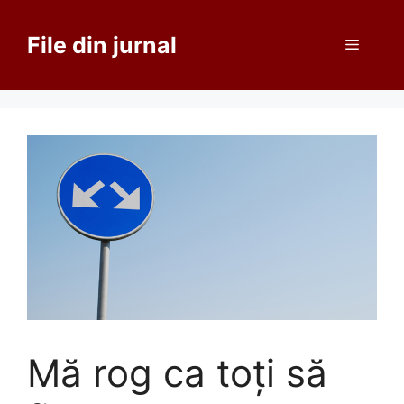
Sari
la
File din jurnal
Meniu
conținut
Mă rog ca toţi să