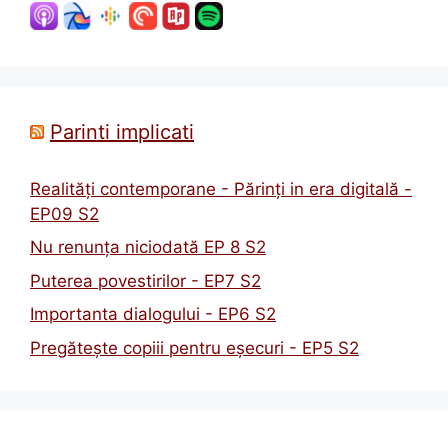
Parinti implicati
Realități contemporane - Părinți in era digitală -
EP09 S2
Nu renunța niciodată EP 8 S2
Puterea povestirilor - EP7 S2
Importanta dialogului - EP6 S2
Pregătește copiii pentru eșecuri - EP5 S2