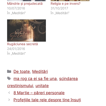
Mândrie și prejudecată
Religia e pe invers?
10/07/2016
31/10/2017
În „Meditări”
În „Meditări”
Rugăciunea secretă
24/01/2016
În „Meditări”
Categorii
De toate
,
Meditări
Etichete
ma rog ca ei sa fie una
,
scindarea
crestinismului
,
unitate
8 Martie – păreri personale
Profețiile tale rele despre tine însuți