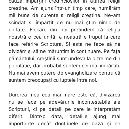
cauza împărțirii credincioșilor în atâtea religii
creștine. Am ajuns într-un timp care, numărăm
mii bune de curente și religii creștine. Ne-am
scindat și împărțit de nu mai știm nimic de
unitate. Fiecare din noi pretindem că religia
noastră e cea unită, a noastră e trupul la care
face referire Scriptura. Și asta ne face să ne
divizăm și să ne mărunțim în continuare. Pe fața
pământului, creștinii sunt undeva la o treime din
populație, dar probabil suntem cei mai împărțiți.
Nu mai avem putere de evanghelizare pentru că
suntem preocupaţi cu luptele între noi.
Durerea mea cea mai mare este că, divizarea
nu se face pe adevărurile incontestabile ale
Scripturii, ci pe detalii pe care le interpretăm
diferit. Dintr-o dată, detaliile ajung mai
importante decât doctrinele de bază și ne