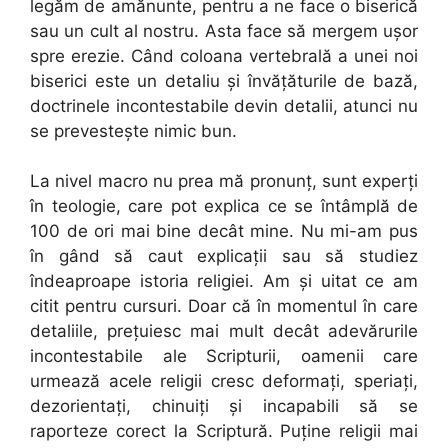
legăm de amănunte, pentru a ne face o biserică
sau un cult al nostru. Asta face să mergem ușor
spre erezie. Când coloana vertebrală a unei noi
biserici este un detaliu și învățăturile de bază,
doctrinele incontestabile devin detalii, atunci nu
se prevestește nimic bun.
La nivel macro nu prea mă pronunț, sunt experți
în teologie, care pot explica ce se întâmplă de
100 de ori mai bine decât mine. Nu mi-am pus
în gând să caut explicații sau să studiez
îndeaproape istoria religiei. Am și uitat ce am
citit pentru cursuri. Doar că în momentul în care
detaliile, prețuiesc mai mult decât adevărurile
incontestabile ale Scripturii, oamenii care
urmează acele religii cresc deformați, speriați,
dezorientați, chinuiți și incapabili să se
raporteze corect la Scriptură. Puține religii mai