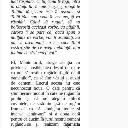
luat răsplata. Ci tu, când te rogi, intră
în odăiţa ta, încuie-ţi uşa, şi roagă-te
Tatălui tău, care este în ascuns; şi
Tatăl tău, care vede în ascuns, îţi va
răsplăti. Când vă rugaţi, să nu
bolborosiţi aceleaşi vorbe, ca păgînii,
cărora li se pare că, dacă spun o
mulţime de vorbe, vor fi ascultaţi. Să
nu vă asemănaţi cu ei; căci Tatăl
vostru ştie de ce aveţi trebuinţă, mai
înainte ca să-I cereţi voi.
”
El, Mântuitorul, atrage atenția cu
privire la posibilitatea destul de mare
ca noi să rostim rugăciuni „de ochii
oamenilor”, ca să fim văzuți și auziți
de oameni. Lucrul acesta nu este
necunoscut nouă. O dată pentru că
știm fiecare modul în care ne rugăm în
public și că ne alegem diferit
cuvintele, ne străduim „să ne rugăm
frumos” ca să smulgem multe și
intense „amin-uri” și a doua oară
pentru că auzim în jurul nostru oameni
rugându-se și realizăm fățărnicia