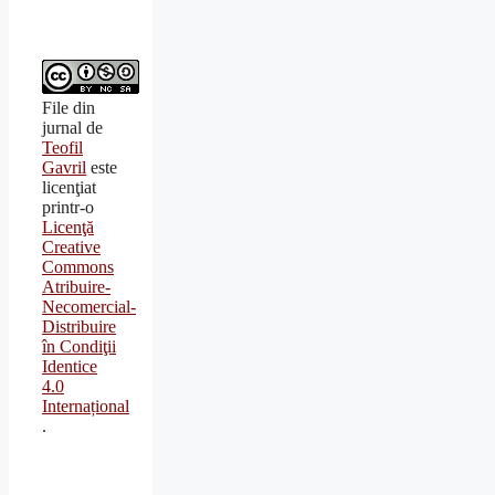
File din
jurnal
de
Teofil
Gavril
este
licenţiat
printr-o
Licenţă
Creative
Commons
Atribuire-
Necomercial-
Distribuire
în Condiţii
Identice
4.0
Internațional
.