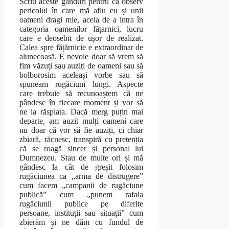
Scriu aceste gânduri pentru că observ
pericolul în care mă aflu eu și unii
oameni dragi mie, acela de a intra în
categoria oamenilor fățarnici, lucru
care e deosebit de ușor de realizat.
Calea spre fățărnicie e extraordinar de
alunecoasă. E nevoie doar să vrem să
fim văzuți sau auziți de oameni sau să
bolborosim aceleași vorbe sau să
spuneam rugăciuni lungi. Aspecte
care trebuie să recunoaștem că ne
pândesc în fiecare moment și vor să
ne ia răsplata. Dacă merg puțin mai
departe, am auzit mulți oameni care
nu doar că vor să fie auziți, ci chiar
zbiară, răcnesc, transpiră cu pretenția
că se roagă sincer și personal lui
Dumnezeu. Stau de multe ori și mă
gândesc la cât de greșit folosim
rugăciunea ca „arma de distrugere”
cum facem „campanii de rugăciune
publică” cum „punem rafala
rugăciunii publice pe diferite
persoane, instituții sau situații” cum
zbierăm și ne dăm cu fundul de