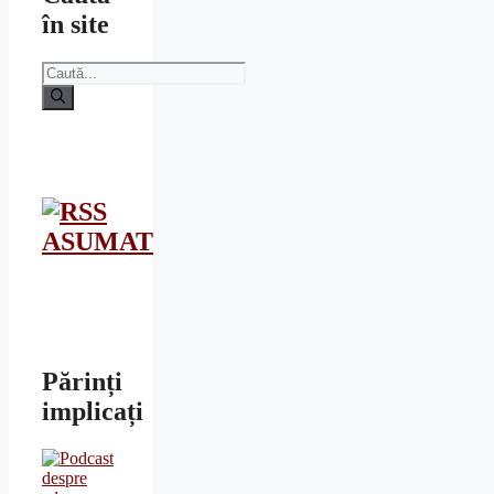
în site
Caută
după:
ASUMAT
Părinți
implicați