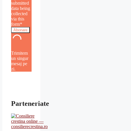
submitted
data being
collected
via this
form*
Trimitem
un singur
mesaj pe
zi.
Parteneriate