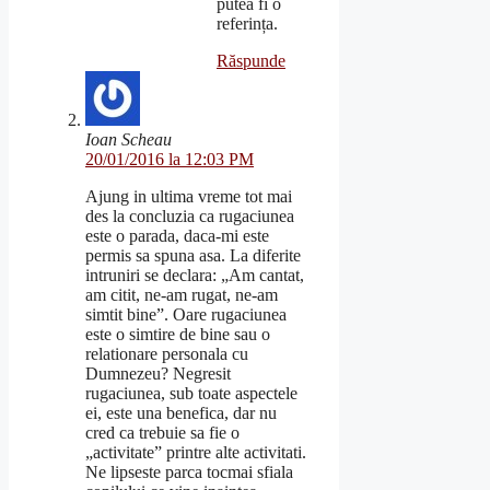
putea fi o
referința.
Răspunde
Ioan Scheau
20/01/2016 la 12:03 PM
Ajung in ultima vreme tot mai
des la concluzia ca rugaciunea
este o parada, daca-mi este
permis sa spuna asa. La diferite
intruniri se declara: „Am cantat,
am citit, ne-am rugat, ne-am
simtit bine”. Oare rugaciunea
este o simtire de bine sau o
relationare personala cu
Dumnezeu? Negresit
rugaciunea, sub toate aspectele
ei, este una benefica, dar nu
cred ca trebuie sa fie o
„activitate” printre alte activitati.
Ne lipseste parca tocmai sfiala