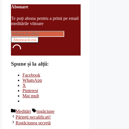
Abonare
Te poți abona pentru a primi pe email
meditările viitoare
Spune și la alții:
Facebook
WhatsApp
X
Pinterest
Mai mult
Categorii
Etichete
Meditări
rugăciune
Părinții necalificați!
Rugăciunea secretă