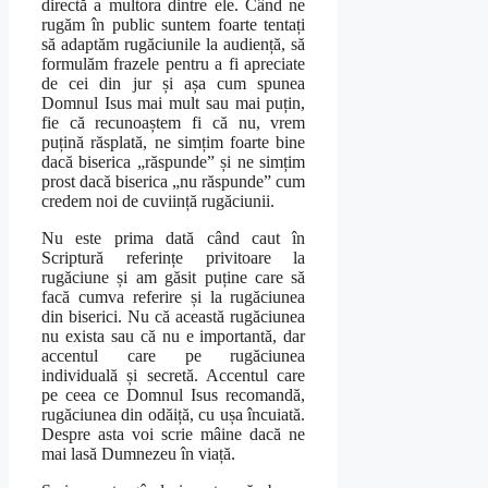
directă a multora dintre ele. Când ne
rugăm în public suntem foarte tentați
să adaptăm rugăciunile la audiență, să
formulăm frazele pentru a fi apreciate
de cei din jur și așa cum spunea
Domnul Isus mai mult sau mai puțin,
fie că recunoaștem fi că nu, vrem
puțină răsplată, ne simțim foarte bine
dacă biserica „răspunde” și ne simțim
prost dacă biserica „nu răspunde” cum
credem noi de cuviință rugăciunii.
Nu este prima dată când caut în
Scriptură referințe privitoare la
rugăciune și am găsit puține care să
facă cumva referire și la rugăciunea
din biserici. Nu că această rugăciunea
nu exista sau că nu e importantă, dar
accentul care pe rugăciunea
individuală și secretă. Accentul care
pe ceea ce Domnul Isus recomandă,
rugăciunea din odăiță, cu ușa încuiată.
Despre asta voi scrie mâine dacă ne
mai lasă Dumnezeu în viață.