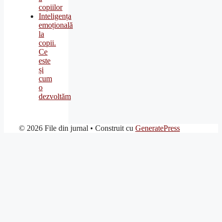
copiilor
Inteligența
emoțională
la
copii.
Ce
este
și
cum
o
dezvoltăm
© 2026 File din jurnal
• Construit cu
GeneratePress