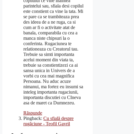
copilului ce vine inaintea
parintelui sau, sfiala desi copilul
este constient ca vine la tata. Mi
se pare ca se trambiteaza prea
des ideea de a ne ruga, ca si
cum ar fi o activitate atat de
banala, comparabila cu cea a
manca niste chipsuri la o
conferinta. Rugaciunea te
relationeaza cu Creatorul tau.
Trebuie sa simti importanta
acelui moment din viata ta,
trebuie sa constientizezi ca ai
sansa unica in Univers de a
vorbi cu cea mai magnifica
Persoana. Nu aduc acuze
nimanui, ma fortez eu insumi sa
inteleg importanta rugaciunii,
importanta discutiei cu CIneva
asa de maret ca Dumnezeu.
Răspunde
Pingback:
Cu sfială despre
rugăciune - Teofil Gavril