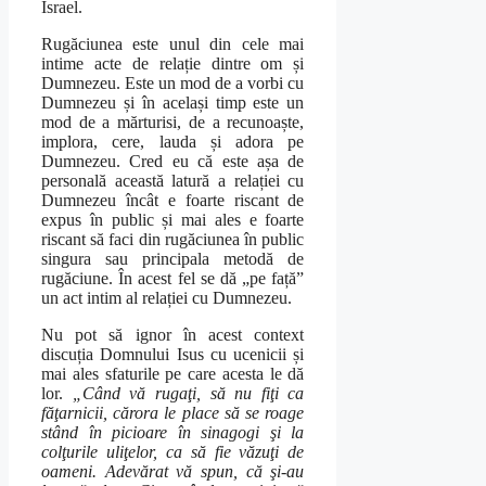
Israel.
Rugăciunea este unul din cele mai
intime acte de relație dintre om și
Dumnezeu. Este un mod de a vorbi cu
Dumnezeu și în același timp este un
mod de a mărturisi, de a recunoaște,
implora, cere, lauda și adora pe
Dumnezeu. Cred eu că este așa de
personală această latură a relației cu
Dumnezeu încât e foarte riscant de
expus în public și mai ales e foarte
riscant să faci din rugăciunea în public
singura sau principala metodă de
rugăciune. În acest fel se dă „pe față”
un act intim al relației cu Dumnezeu.
Nu pot să ignor în acest context
discuția Domnului Isus cu ucenicii și
mai ales sfaturile pe care acesta le dă
lor.
„Când vă rugaţi, să nu fiţi ca
făţarnicii, cărora le place să se roage
stând în picioare în sinagogi şi la
colţurile uliţelor, ca să fie văzuţi de
oameni. Adevărat vă spun, că şi-au