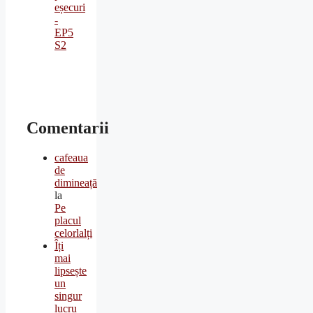
eșecuri
-
EP5
S2
Comentarii
cafeaua
de
dimineață
la
Pe
placul
celorlalți
Îți
mai
lipsește
un
singur
lucru