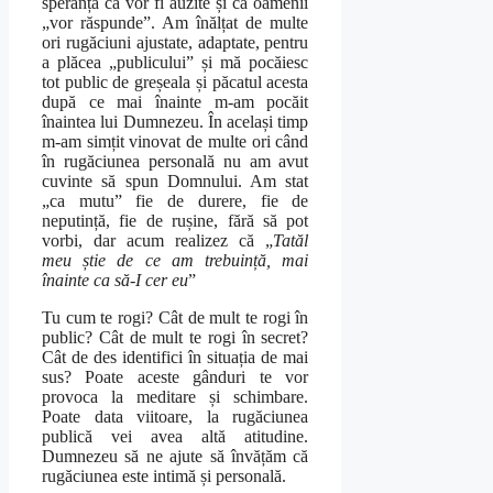
speranța că vor fi auzite și că oamenii
„vor răspunde”. Am înălțat de multe
ori rugăciuni ajustate, adaptate, pentru
a plăcea „publicului” și mă pocăiesc
tot public de greșeala și păcatul acesta
după ce mai înainte m-am pocăit
înaintea lui Dumnezeu. În același timp
m-am simțit vinovat de multe ori când
în rugăciunea personală nu am avut
cuvinte să spun Domnului. Am stat
„ca mutu” fie de durere, fie de
neputință, fie de rușine, fără să pot
vorbi, dar acum realizez că „
Tatăl
meu știe de ce am trebuință, mai
înainte ca să-I cer eu
”
Tu cum te rogi? Cât de mult te rogi în
public? Cât de mult te rogi în secret?
Cât de des identifici în situația de mai
sus? Poate aceste gânduri te vor
provoca la meditare și schimbare.
Poate data viitoare, la rugăciunea
publică vei avea altă atitudine.
Dumnezeu să ne ajute să învățăm că
rugăciunea este intimă și personală.