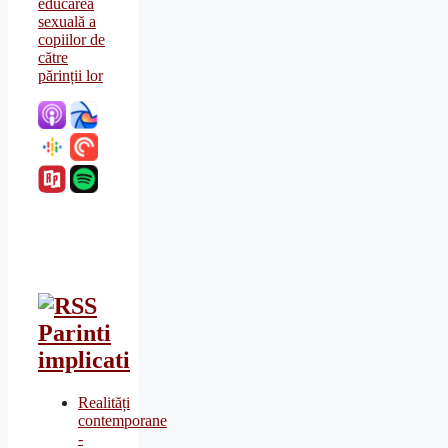
Parinti
implicati
Realități
contemporane
-