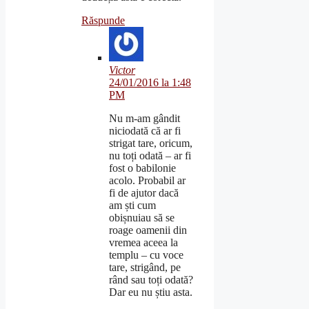
Răspunde
Victor
24/01/2016 la 1:48
PM
Nu m-am gândit
niciodată că ar fi
strigat tare, oricum,
nu toți odată – ar fi
fost o babilonie
acolo. Probabil ar
fi de ajutor dacă
am ști cum
obișnuiau să se
roage oamenii din
vremea aceea la
templu – cu voce
tare, strigând, pe
rând sau toți odată?
Dar eu nu știu asta.