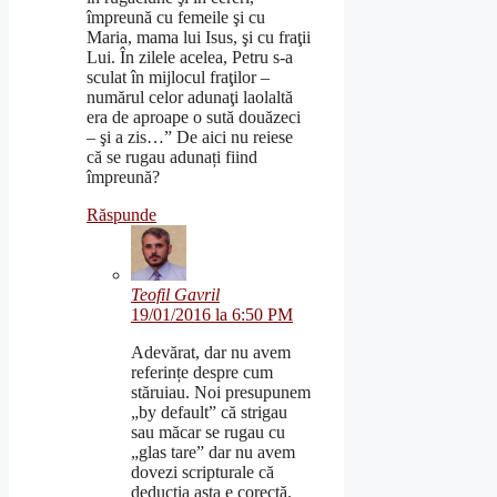
împreună cu femeile şi cu
Maria, mama lui Isus, şi cu fraţii
Lui. În zilele acelea, Petru s-a
sculat în mijlocul fraţilor –
numărul celor adunaţi laolaltă
era de aproape o sută douăzeci
– şi a zis…” De aici nu reiese
că se rugau adunați fiind
împreună?
Răspunde
Teofil Gavril
19/01/2016 la 6:50 PM
Adevărat, dar nu avem
referințe despre cum
stăruiau. Noi presupunem
„by default” că strigau
sau măcar se rugau cu
„glas tare” dar nu avem
dovezi scripturale că
deducția asta e corectă.