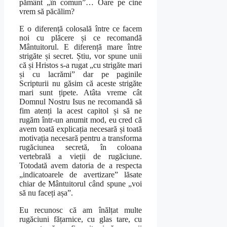
pământ „în comun”… Oare pe cine
vrem să păcălim?
E o diferență colosală între ce facem
noi cu plăcere și ce recomandă
Mântuitorul. E diferență mare între
strigăte și secret. Știu, vor spune unii
că și Hristos s-a rugat „cu strigăte mari
și cu lacrămi” dar pe paginile
Scripturii nu găsim că aceste strigăte
mari sunt țipete. Atâta vreme cât
Domnul Nostru Isus ne recomandă să
fim atenți la acest capitol și să ne
rugăm într-un anumit mod, eu cred că
avem toată explicația necesară și toată
motivația necesară pentru a transforma
rugăciunea secretă, în coloana
vertebrală a vieții de rugăciune.
Totodată avem datoria de a respecta
„indicatoarele de avertizare” lăsate
chiar de Mântuitorul când spune „voi
să nu faceți așa”.
Eu recunosc că am înălțat multe
rugăciuni fățarnice, cu glas tare, cu