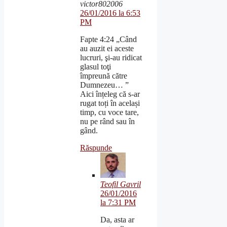
victor802006
26/01/2016 la 6:53
PM
Fapte 4:24 „Când
au auzit ei aceste
lucruri, şi-au ridicat
glasul toţi
împreună către
Dumnezeu… ”
Aici înțeleg că s-ar
rugat toți în același
timp, cu voce tare,
nu pe rând sau în
gând.
Răspunde
Teofil Gavril
26/01/2016
la 7:31 PM
Da, asta ar