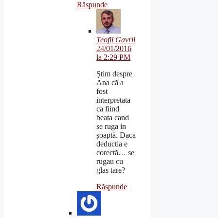
Răspunde
Teofil Gavril
24/01/2016
la 2:29 PM
Știm despre
Ana că a
fost
interpretata
ca fiind
beata cand
se ruga in
șoaptă. Daca
deductia e
corectă… se
rugau cu
glas tare?
Răspunde