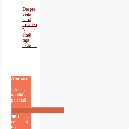
la
Despre
viață
când
moartea
își
arată
fața
hâdă
Abonare
Primește
noutățile
pe email
I
consent to
my