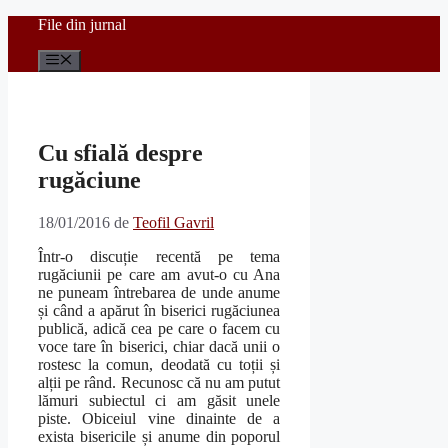
Sari
File din jurnal
la
conținut
Meniu
Cu sfială despre
rugăciune
18/01/2016
de
Teofil Gavril
Într-o discuție recentă pe tema
rugăciunii pe care am avut-o cu Ana
ne puneam întrebarea de unde anume
și când a apărut în biserici rugăciunea
publică, adică cea pe care o facem cu
voce tare în biserici, chiar dacă unii o
rostesc la comun, deodată cu toții și
alții pe rând. Recunosc că nu am putut
lămuri subiectul ci am găsit unele
piste. Obiceiul vine dinainte de a
exista bisericile și anume din poporul