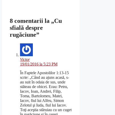
8 comentarii la „Cu
sfială despre
rugăciune”
Victor
19/01/2016 la 5:23 PM
În Faptele Apostolilor 1:13-15
scrie: „Când au ajuns acasă, s-
au suit în odaia de sus, unde
stăteau de obicei. Erau: Petru,
Iacov, Ioan, Andrei, Filip,
Toma, Bartolomeu, Matei,
Iacov, fiul lui Alfeu, Simon
Zelotul şi Iuda, fiul lui Iacov.
Toţi aceştia stăruiau cu un cuget
în rugăciune şi în cereri,