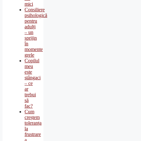
mici
Consiliere
psihologică
pentru
adulți
– un
sprijin
în
momente
grele
Copilul
meu
este
stângaci
– ce
ar
trebui
să
fac?
Cum
creștem
toleranța
la
frustrare
a