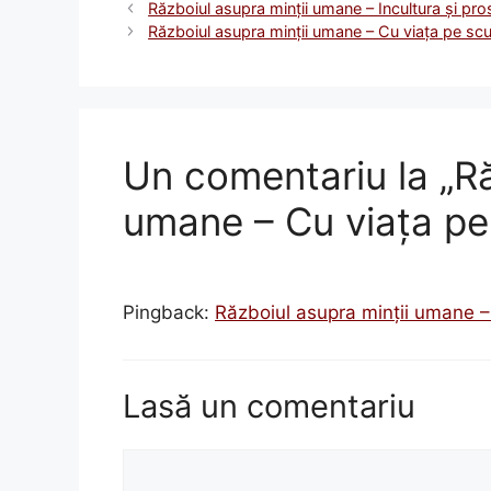
Războiul asupra minţii umane – Incultura şi pro
Războiul asupra minții umane – Cu viaţa pe scur
Un comentariu la „Ră
umane – Cu viaţa pe 
Pingback:
Războiul asupra minții umane – P
Lasă un comentariu
Comentariu