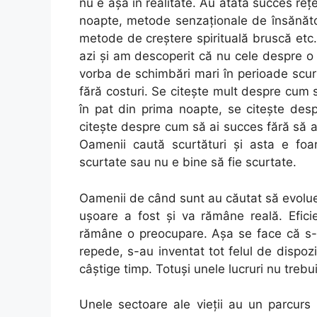
nu e așa în realitate. Au atâta succes reț
noapte, metode senzaţionale de însănăto
metode de creștere spirituală bruscă etc. 
azi și am descoperit că nu cele despre o
vorba de schimbări mari în perioade scurt
fără costuri. Se citește mult despre cum s
în pat din prima noapte, se citește des
citeşte despre cum să ai succes fără să a
Oamenii caută scurtături și asta e foar
scurtate sau nu e bine să fie scurtate.
Oamenii de când sunt au căutat să evolue
ușoare a fost și va rămâne reală. Eficien
rămâne o preocupare. Așa se face că s-
repede, s-au inventat tot felul de dispoz
câștige timp. Totuși unele lucruri nu trebu
Unele sectoare ale vieții au un parcurs 