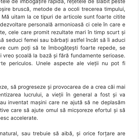
etele de îmbogățire rapidă, rețetele de slăbit peste
șire bruscă, metode de a ocoli trecerea timpului,
Mă uitam la ce tipuri de articole sunt foarte citite
 dezvoltare personală armonioasă ci cele în care e
e, cele care promit rezultate mari în timp scurt și
ă seduci femei sau bărbați astfel încât să îi aduci
pre cum poți să te îmbogățești foarte repede, se
i vreo școală la bază și fără fundamente serioase.
te periculos. Unele aspecte ale vieții nu pot fi
ze, să progreseze și provocarea de a crea căi mai
tizarea lucrului, a vieții în general a fost și va
au inventat mașini care ne ajută să ne deplasăm
itive care să ajute omul să micşoreze efortul și să
iesc accelerate.
natural, sau trebuie să aibă, și orice forțare are