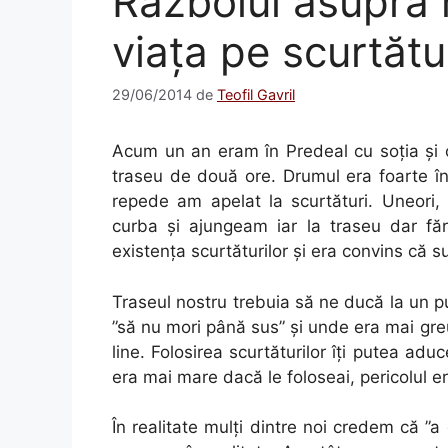
Războiul asupra 
viaţa pe scurtătu
29/06/2014
de
Teofil Gavril
Acum un an eram în Predeal cu soția și cu
traseu de două ore. Drumul era foarte în
repede am apelat la scurtături. Uneori,
curba și ajungeam iar la traseu dar făr
existenţa scurtăturilor și era convins că 
Traseul nostru trebuia să ne ducă la un p
”să nu mori până sus” și unde era mai gre
line. Folosirea scurtăturilor îți putea adu
era mai mare dacă le foloseai, pericolul e
În realitate mulți dintre noi credem că ”a