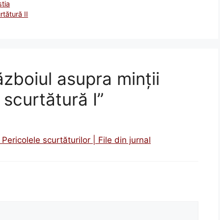
stia
tătură II
zboiul asupra minții
scurtătură I”
ericolele scurtăturilor | File din jurnal