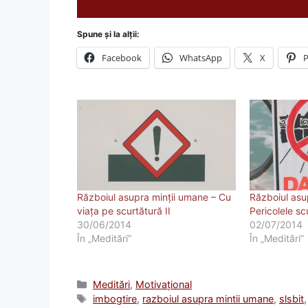
Spune și la alții:
Facebook
WhatsApp
X
P
Războiul asupra minții umane – Cu
Războiul asu
viaţa pe scurtătură II
Pericolele scu
30/06/2014
02/07/2014
În „Meditări”
În „Meditări”
Categorii
Meditări
,
Motivațional
Etichete
imbogtire
,
razboiul asupra mintii umane
,
slsbit