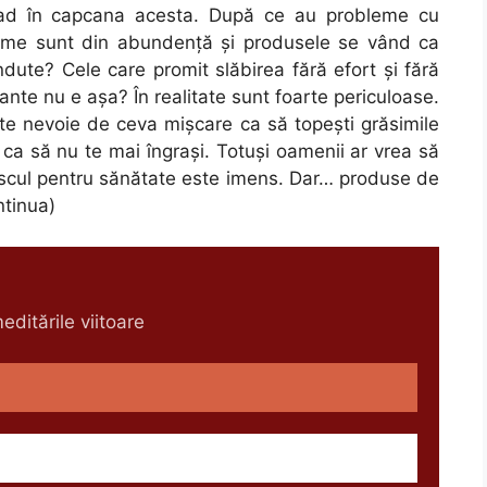
cad în capcana acesta. După ce au probleme cu
ame sunt din abundență și produsele se vând ca
ndute? Cele care promit slăbirea fără efort și fără
nte nu e așa? În realitate sunt foarte periculoase.
ste nevoie de ceva mișcare ca să topești grăsimile
ca să nu te mai îngrași. Totuși oamenii ar vrea să
 Riscul pentru sănătate este imens. Dar… produse de
ntinua)
ditările viitoare