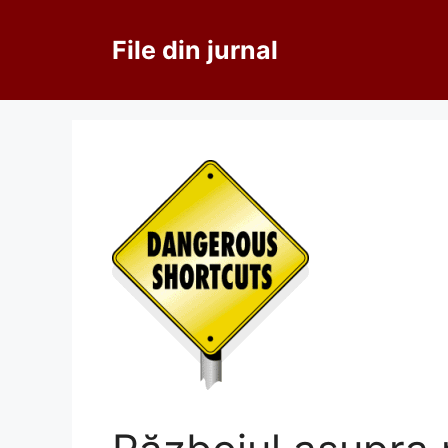
Sari
la
File din jurnal
conținut