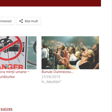
interest
Mai mult
pra minții umane –
Bunule Dumnezeu…
rtăturilor
21/09/2015
În „Meditări”
,
succes