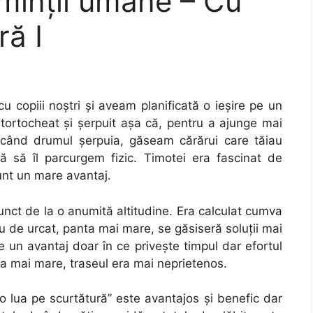
minții umane – Cu
ră I
 copiii noștri și aveam planificată o ieșire pe un
tortocheat și șerpuit așa că, pentru a ajunge mai
 când drumul șerpuia, găseam cărărui care tăiau
ă să îl parcurgem fizic. Timotei era fascinat de
sunt un mare avantaj.
unct de la o anumită altitudine. Era calculat cumva
u de urcat, panta mai mare, se găsiseră soluții mai
ce un avantaj doar în ce privește timpul dar efortul
ra mai mare, traseul era mai neprietenos.
 o lua pe scurtătură” este avantajos și benefic dar