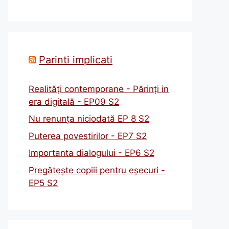
Parinti implicati
Realități contemporane - Părinți in
era digitală - EP09 S2
Nu renunța niciodată EP 8 S2
Puterea povestirilor - EP7 S2
Importanta dialogului - EP6 S2
Pregătește copiii pentru eșecuri -
EP5 S2