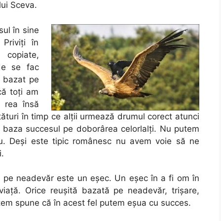
 lui Sceva.
ul în sine
Priviți în
 copiate,
ude se fac
e bazat pe
că toți am
e rea însă
ături în timp ce alții urmează drumul corect atunci
m baza succesul pe doborârea celorlalți. Nu putem
u. Deși este tipic românesc nu avem voie să ne
.
t pe neadevăr este un eșec. Un eșec în a fi om în
viaţă. Orice reușită bazată pe neadevăr, trișare,
utem spune că în acest fel putem eșua cu succes.