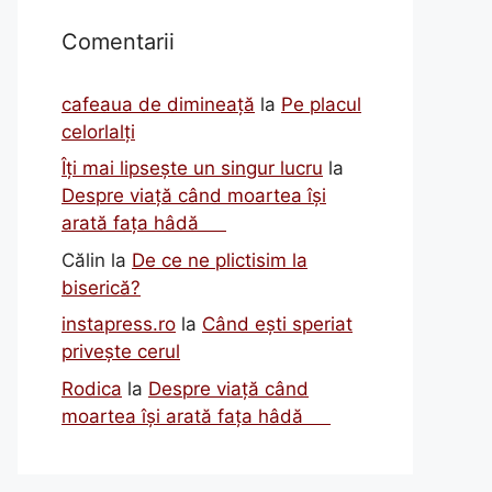
Comentarii
cafeaua de dimineață
la
Pe placul
celorlalți
Îți mai lipsește un singur lucru
la
Despre viață când moartea își
arată fața hâdă
Călin
la
De ce ne plictisim la
biserică?
instapress.ro
la
Când ești speriat
privește cerul
Rodica
la
Despre viață când
moartea își arată fața hâdă