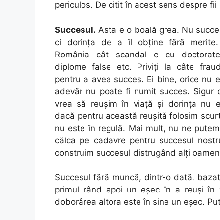
periculos. De citit în acest sens despre fii
Succesul.
Asta e o boală grea. Nu succes
ci dorința de a îl obține fără merite. 
România cât scandal e cu doctorate
diplome false etc. Priviți la câte fra
pentru a avea succes. Ei bine, orice nu 
adevăr nu poate fi numit succes. Sigur 
vrea să reușim în viață și dorința nu 
dacă pentru această reușită folosim scurt
nu este în regulă. Mai mult, nu ne pute
călca pe cadavre pentru succesul nostr
construim succesul distrugând alți oameni
Succesul fără muncă, dintr-o dată, baza
primul rând apoi un eșec în a reuși în 
doborârea altora este în sine un eșec. P