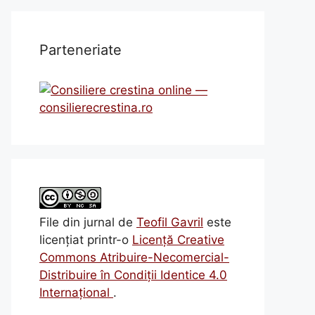
Parteneriate
File din jurnal
de
Teofil Gavril
este
licenţiat printr-o
Licenţă Creative
Commons Atribuire-Necomercial-
Distribuire în Condiţii Identice 4.0
Internațional
.