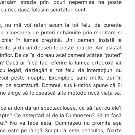
versăm strada prin locuri nepermise ne poate
cu risc dacă folosim scurtături sunt:
, nu mă voi referi acum la tot felul de curente
 la accesarea de puteri nebănuite prin meditare și
chiar în lumea creștină. Unii oameni insistă la
bite și daruri deosebite peste noapte. Am asistat
nfior. De ce își doreau acei oameni atâtea ”puteri”
a? Dacă ar fi să fac referire la lumea ortodoxă iar
legări, dezlegări și tot felul de interacțiuni cu
sul peste noapte. Exemplele sunt multe dar în
 iei pe scurtătură. Domnul Isus Hristos spune că El
cine alege să folosească alte metode riscă viața sa.
e ce ai dori daruri spectaculoase, ce să faci cu ele?
apte? Ce așteptări ai de la Dumnezeu? Să te facă
ut? Nu va face asta, Dumnezeu nu promite așa
rice este pe lângă Scriptură este periculos, foarte