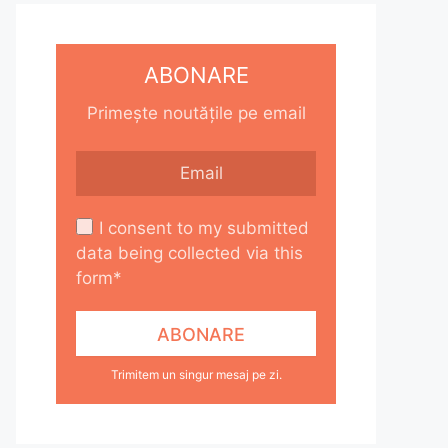
ABONARE
Primește noutățile pe email
I consent to my submitted
data being collected via this
form*
Trimitem un singur mesaj pe zi.