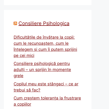
Consiliere Psihologica
Dificultățile de învățare la copii:
cum le recunoaștem, cum le
înțelegem și cum îi putem sprijini
pe cei mici
Consiliere psihologică pentru
adulți – un sprijin în momente
grele
Copilul meu este stângaci – ce ar
trebui să fac?
Cum creștem toleranța la frustrare
a copiilor