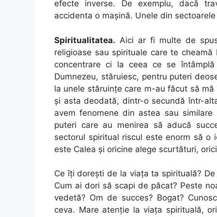
efecte inverse. De exemplu, dacă tra
accidenta o maşină. Unele din sectoarele 
Spiritualitatea.
Aici ar fi multe de spus
religioase sau spirituale care te cheamă
concentrare ci la ceea ce se întâmplă 
Dumnezeu, stăruiesc, pentru puteri deose
la unele stăruințe care m-au făcut să mă î
și asta deodată, dintr-o secundă într-alt
avem fenomene din astea sau similare cu 
puteri care au menirea să aducă succe
sectorul spiritual riscul este enorm să o
este Calea și oricine alege scurtături, ori
Ce îți dorești de la viața ta spirituală? D
Cum ai dori să scapi de păcat? Peste no
vedetă? Om de succes? Bogat? Cunosc
ceva. Mare atenție la viața spirituală, o